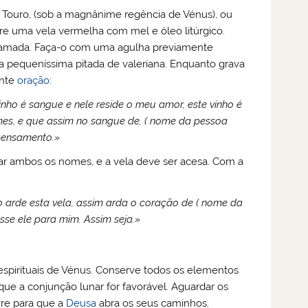
m Touro, (sob a magnânime regência de Vénus), ou
re uma vela vermelha com mel e óleo litúrgico.
 amada. Faça-o com uma agulha previamente
a pequeníssima pitada de valeriana. Enquanto grava
inte
oração
:
inho é sangue e nele reside o meu amor, este vinho é
es, e que assim no sangue de, ( nome da pessoa
 pensamento.»
zar ambos os nomes, e a vela deve ser acesa. Com a
 arde esta vela, assim arda o coração de ( nome da
sse ele para mim. Assim seja.»
espirituais de Vénus. Conserve todos os elementos
 que a conjunção lunar for favorável. Aguardar os
vre para que a
Deusa
abra os seus caminhos.