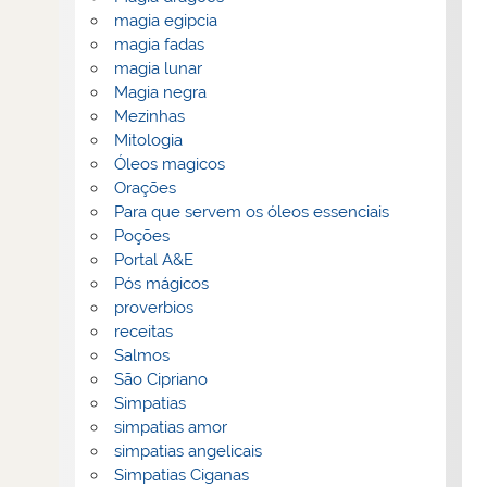
magia egipcia
magia fadas
magia lunar
Magia negra
Mezinhas
Mitologia
Óleos magicos
Orações
Para que servem os óleos essenciais
Poções
Portal A&E
Pós mágicos
proverbios
receitas
Salmos
São Cipriano
Simpatias
simpatias amor
simpatias angelicais
Simpatias Ciganas