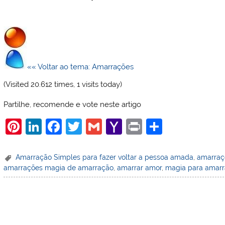
«« Voltar ao tema: Amarrações
(Visited 20.612 times, 1 visits today)
Partilhe, recomende e vote neste artigo
Pi
Li
F
T
G
Y
Pr
S
nt
n
a
w
m
a
in
h
er
k
c
itt
ai
h
t
ar
Amarração Simples para fazer voltar a pessoa amada
,
amarraç
amarrações magia de amarração
,
amarrar amor
,
magia para amarr
e
e
e
er
l
o
e
st
dI
b
o
n
o
M
o
ai