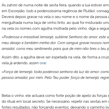
Ás 24h00 de numa noite de sexta feira, quando a lua estiver e
em Escorpião, (sob a poderosíssima regência de Plutão), consag
Deverá depois gravar na vela o seu nome e o nome da pessoa
mergulhada numa taça de vinho tinto, ao qual foi misturado um
na vela os nomes com agulha molhada pelo vinho, diga a segu
«Poderosa e irresistível Iemanjá, sublime Senhora do amor, este v
meu desejo e também minha dor. Com sangue gravei nossos nom
amada), corra meu sentimento para que de mim não tires o teu
Assim dito, a agulha deve ser espetada na vela, de forma a cru
vela já ardendo, assim
orar
:
«Força de Iemanjá, toda poderosa senhora da luz do amor, como
pessoa amada), por mim. Pelo Teu poder, força de Iemanjá, regre
Beba o vinho, ele actuará como forte poção de apelo ás forças 
do ritual em local secreto. Se necessário, repetir nas sextas em
fortes resultados, não forçando eventos, deixando o caminho li