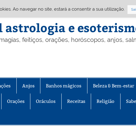
Cookies. Ao navegar no site, estará a consentir a sua utilização.
Sai
l astrologia e esoteris
 magias, feitiços, orações, horóscopos, anjos, sa
ações
Anjos
Banhos mágicos
Beleza & Bem-estar
Orações
Oráculos
Receitas
Religião
Sabe