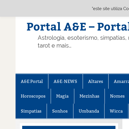
"este site utiliza 
Skip
to
content
Portal A&E – Porta
Astrologia, esoterismo, simpatias,
tarot e mais…
A&E Portal
A&E-NEWS
Altares
Amarr
Horoscopos
Magia
Mezinhas
Nomes
Simpatias
Sonhos
Umbanda
Wicca