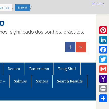
.
."
ba mais
Entendi
mo
lmos, significado dos sonhos, oráculos,
Pinte
Linke
Face
Twitt
Deuses
Esoterismo
Feng Shui
Gmail
r +
Salmos
Santos
Search Results
Yaho
Mail
Print
Share