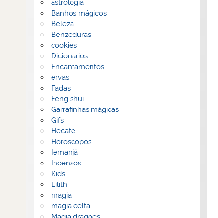
astrologia
Banhos mágicos
Beleza
Benzeduras
cookies
Dicionarios
Encantamentos
ervas
Fadas
Feng shui
Garrafinhas mágicas
Gifs
Hecate
Horoscopos
Iemanjá
Incensos
Kids
Lilith
magia
magia celta
Magia dragoes