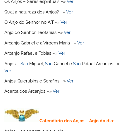
Os Anjos – Seres espirituais –»
Ver
Qual a natureza dos Anjos? –»
Ver
O Anjo do Senhor no A.T.–»
Ver
Anjo do Senhor, Teofanias –»
Ver
Arcanjo Gabriel e a Virgem Maria –»
Ver
Arcanjo Rafael e Tobias –»
Ver
Anjos –
São
Miguel,
São
Gabriel e
São
Rafael Arcanjos –»
Ver
Anjos, Querubins e Serafins –»
Ver
Acerca dos Arcanjos –»
Ver
Calendário dos Anjos – Anjo do dia: