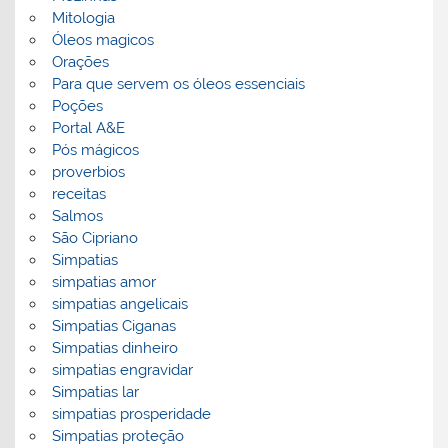
Mitologia
Óleos magicos
Orações
Para que servem os óleos essenciais
Poções
Portal A&E
Pós mágicos
proverbios
receitas
Salmos
São Cipriano
Simpatias
simpatias amor
simpatias angelicais
Simpatias Ciganas
Simpatias dinheiro
simpatias engravidar
Simpatias lar
simpatias prosperidade
Simpatias proteção