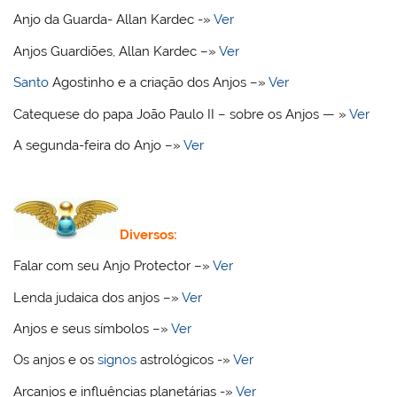
Anjo da Guarda- Allan Kardec -»
Ver
Anjos Guardiões, Allan Kardec –»
Ver
Santo
Agostinho e a criação dos Anjos –»
Ver
Catequese do papa João Paulo II – sobre os Anjos — »
Ver
A segunda-feira do Anjo –»
Ver
Diversos:
Falar com seu Anjo Protector –»
Ver
Lenda judaica dos anjos –»
Ver
Anjos e seus símbolos –»
Ver
Os anjos e os
signos
astrológicos -»
Ver
Arcanjos e influências planetárias -»
Ver