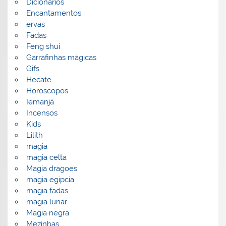
Dicionarios
Encantamentos
ervas
Fadas
Feng shui
Garrafinhas mágicas
Gifs
Hecate
Horoscopos
Iemanjá
Incensos
Kids
Lilith
magia
magia celta
Magia dragoes
magia egipcia
magia fadas
magia lunar
Magia negra
Mezinhas