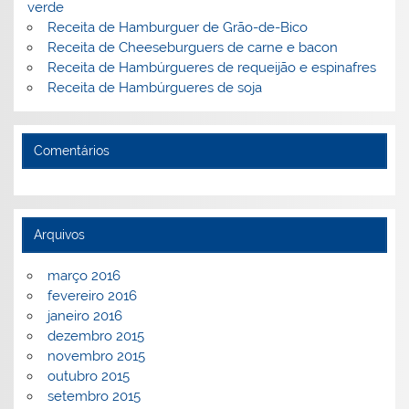
o
ai
verde
Receita de Hamburguer de Grão-de-Bico
k
l
Receita de Cheeseburguers de carne e bacon
Receita de Hambúrgueres de requeijão e espinafres
Receita de Hambúrgueres de soja
Comentários
Arquivos
março 2016
fevereiro 2016
janeiro 2016
dezembro 2015
novembro 2015
outubro 2015
setembro 2015