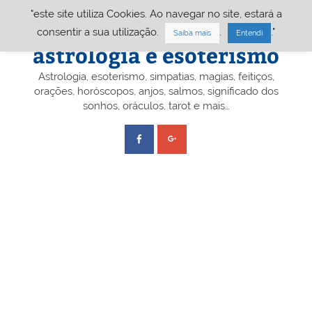
Skip
"este site utiliza Cookies. Ao navegar no site, estará a
to
content
Portal A&E – Portal
consentir a sua utilização.
.
."
Saiba mais
Entendi
astrologia e esoterismo
Astrologia, esoterismo, simpatias, magias, feitiços,
orações, horóscopos, anjos, salmos, significado dos
sonhos, oráculos, tarot e mais…