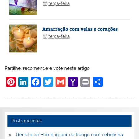
terça-feira
Amarração com velas e corações
terça-feira
Partilhe, recomende e vote neste artigo
Pi
Li
F
T
G
Y
Pr
S
nt
n
a
w
m
a
in
h
er
k
c
itt
ai
h
t
ar
e
e
e
er
l
o
e
st
dI
b
o
Posts recentes
n
o
M
Receita de Hambúrguer de frango com cebolinha