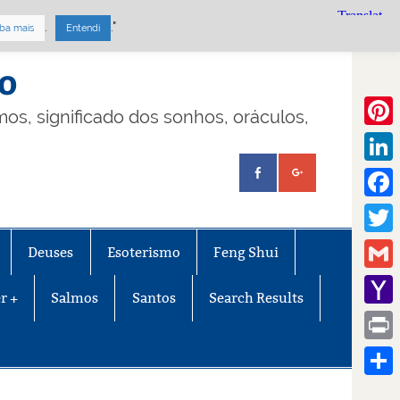
.
."
ba mais
Entendi
mo
lmos, significado dos sonhos, oráculos,
Pinte
Linke
Face
Twitt
Deuses
Esoterismo
Feng Shui
Gmail
r +
Salmos
Santos
Search Results
Yaho
Mail
Print
Share