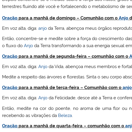
terrestres fluindo até você e fortalecendo o metabolismo de se
Oração
para a manhã de domingo – Comunhão com o
Anjo
d
Em voz alta, diga:
anjo
da Terra, abençoa meus órgãos reprodut
Então, concentre-se e medite sobre a força do crescimento das
o fluxo do
Anjo
da Terra transformando a sua energia sexual em 
Oração
para a manhã de segunda-feira – comunhão com o
A
Em voz alta, diga:
Anjo
da Vida, abençoa meus membros e forta
Medite a respeito das árvores e florestas. Sinta o seu corpo abso
Oração
para a manhã de terça-feira – Comunhão com o
anjo
Em voz alta, diga:
Anjo
da Felicidade, desce até a Terra e confer
Então, medite na cor do poente, no aroma de uma flor ou n
recebendo as vibrações da
Beleza
.
Oração
para a manhã de quarta-feira – comunhão com o
an