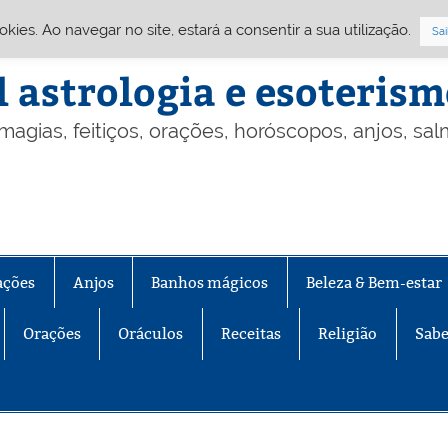
Cookies. Ao navegar no site, estará a consentir a sua utilização.
Sai
l astrologia e esoteris
 magias, feitiços, orações, horóscopos, anjos, sa
ações
Anjos
Banhos mágicos
Beleza & Bem-estar
Orações
Oráculos
Receitas
Religião
Sabe