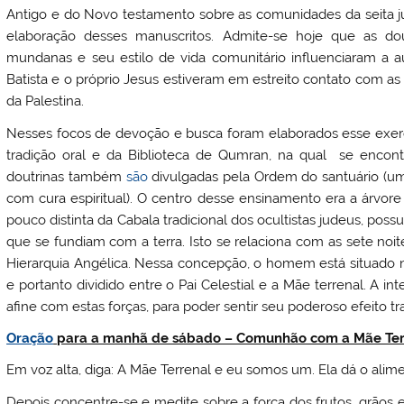
Antigo e do Novo testamento sobre as comunidades da seita ju
elaboração desses manuscritos. Admite-se hoje que as dou
mundanas e seu estilo de vida comunitário influenciaram a a
Batista e o próprio Jesus estiveram em estreito contato com 
da Palestina.
Nesses focos de devoção e busca foram elaborados esse exercí
tradição oral e da Biblioteca de Qumran, na qual se encon
doutrinas também
são
divulgadas pela Ordem do santuário (um
com cura espiritual). O centro desse ensinamento era a árvore 
pouco distinta da Cabala tradicional dos ocultistas judeus, pos
que se fundiam com a terra. Isto se relaciona com as sete no
Hierarquia Angélica. Nessa concepção, o homem está situado n
e portanto dividido entre o Pai Celestial e a Mãe terrenal. A i
afine com estas forças, para poder sentir seu poderoso efeito t
Oração
para a manhã de sábado – Comunhão com a Mãe Ter
Em voz alta, diga: A Mãe Terrenal e eu somos um. Ela dá o alim
Depois concentre-se e medite sobre a força dos frutos, grãos