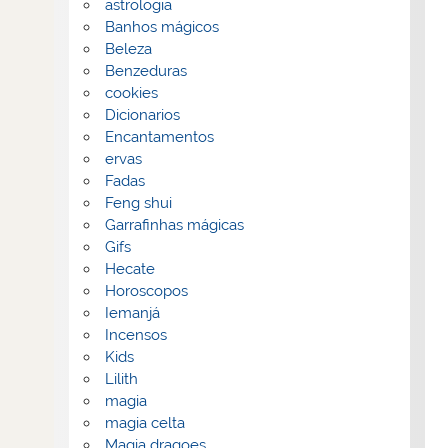
astrologia
Banhos mágicos
Beleza
Benzeduras
cookies
Dicionarios
Encantamentos
ervas
Fadas
Feng shui
Garrafinhas mágicas
Gifs
Hecate
Horoscopos
Iemanjá
Incensos
Kids
Lilith
magia
magia celta
Magia dragoes