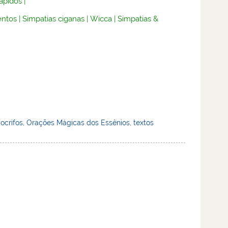
rápidos
|
ntos
|
Simpatias ciganas
|
Wicca
|
Simpatias &
ocrifos
,
Orações Mágicas dos Essênios
,
textos