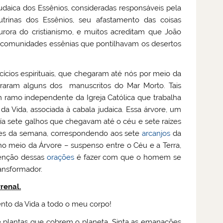
daica dos Essênios, consideradas responsáveis pela
trinas dos Essênios, seu afastamento das coisas
urora do cristianismo, e muitos acreditam que João
as comunidades essênias que pontilhavam os desertos
cios espirituais, que chegaram até nós por meio da
traram alguns dos manuscritos do Mar Morto. Tais
 ramo independente da Igreja Católica que trabalha
da Vida, associada à cabala judaica. Essa árvore, um
suía sete galhos que chegavam até o céu e sete raízes
ites da semana, correspondendo aos sete
arcanjos
da
o meio da Árvore – suspenso entre o Céu e a Terra,
ntenção dessas
orações
é fazer com que o homem se
ransformador.
renal.
ento da Vida a todo o meu corpo!
 e plantas que cobrem o planeta. Sinta as emanações