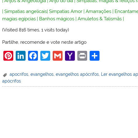
|
Anjos & Angeologia
|
Anjo do dia
|
Simpatias, magias & feitiços 
|
Simpatias angelicais
|
Simpatias Amor
|
Amarrações
|
Encantame
magias egípcias
|
Banhos mágicos
|
Amuletos & Talismãs
|
(Visited 816 times, 1 visits today)
Partilhe, recomende e vote neste artigo
Pi
Li
F
T
G
Y
Pr
S
nt
n
a
w
m
a
in
h
er
k
c
itt
ai
h
t
ar
apocrifos
,
evangelhos
,
evangelhos apócrifos
,
Ler evangelhos ap
apócrifos
e
e
e
er
l
o
e
st
dI
b
o
n
o
M
o
ai
k
l