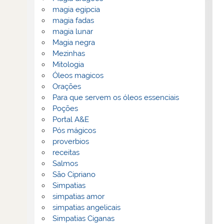
magia egipcia
magia fadas
magia lunar
Magia negra
Mezinhas
Mitologia
Óleos magicos
Orações
Para que servem os óleos essenciais
Poções
Portal A&E
Pós mágicos
proverbios
receitas
Salmos
São Cipriano
Simpatias
simpatias amor
simpatias angelicais
Simpatias Ciganas