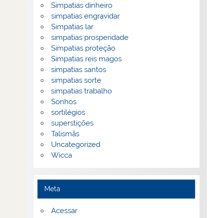
Simpatias dinheiro
simpatias engravidar
Simpatias lar
simpatias prosperidade
Simpatias proteção
Simpatias reis magos
simpatias santos
simpatias sorte
simpatias trabalho
Sonhos
sortilégios
superstições
Talismãs
Uncategorized
Wicca
Meta
Acessar