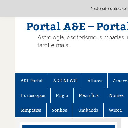
"este site utiliza 
Skip
to
content
Portal A&E – Porta
Astrologia, esoterismo, simpatias,
tarot e mais…
A&E Portal
A&E-NEWS
Altares
Amarr
Horoscopos
Magia
Mezinhas
Nomes
Simpatias
Sonhos
Umbanda
Wicca