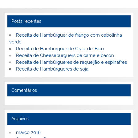
er
k
c
itt
ai
h
t
ar
e
e
e
er
l
o
e
st
dI
b
o
Posts recentes
n
o
M
Receita de Hambúrguer de frango com cebolinha
o
ai
verde
Receita de Hamburguer de Grão-de-Bico
k
l
Receita de Cheeseburguers de carne e bacon
Receita de Hambúrgueres de requeijão e espinafres
Receita de Hambúrgueres de soja
Comentários
Arquivos
março 2016