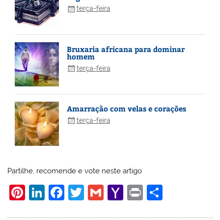
terça-feira
Bruxaria africana para dominar
homem
terça-feira
Amarração com velas e corações
terça-feira
Partilhe, recomende e vote neste artigo
Pi
Li
F
T
G
Y
Pr
S
nt
n
a
w
m
a
in
h