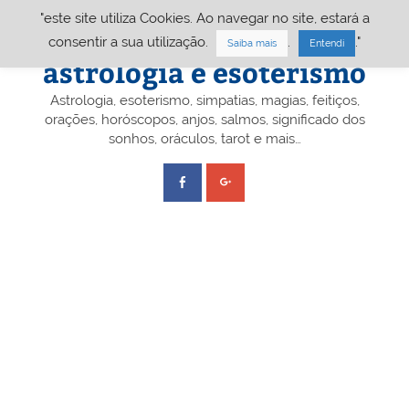
Skip
"este site utiliza Cookies. Ao navegar no site, estará a
to
content
Portal A&E – Portal
consentir a sua utilização.
.
."
Saiba mais
Entendi
astrologia e esoterismo
Astrologia, esoterismo, simpatias, magias, feitiços,
orações, horóscopos, anjos, salmos, significado dos
sonhos, oráculos, tarot e mais…