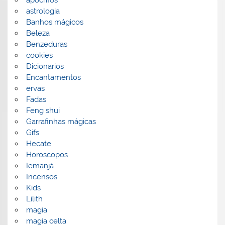
apocrifos
astrologia
Banhos mágicos
Beleza
Benzeduras
cookies
Dicionarios
Encantamentos
ervas
Fadas
Feng shui
Garrafinhas mágicas
Gifs
Hecate
Horoscopos
Iemanjá
Incensos
Kids
Lilith
magia
magia celta