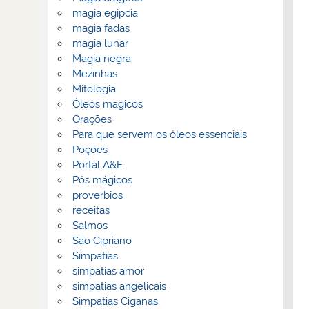
magia egipcia
magia fadas
magia lunar
Magia negra
Mezinhas
Mitologia
Óleos magicos
Orações
Para que servem os óleos essenciais
Poções
Portal A&E
Pós mágicos
proverbios
receitas
Salmos
São Cipriano
Simpatias
simpatias amor
simpatias angelicais
Simpatias Ciganas