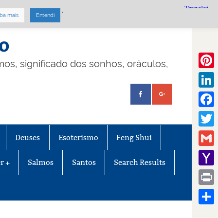
.
."
ba mais
Entendi
mo
lmos, significado dos sonhos, oráculos,
Pinte
Linke
Face
Twitt
Deuses
Esoterismo
Feng Shui
Gmail
r +
Salmos
Santos
Search Results
Yaho
Mail
Print
Share