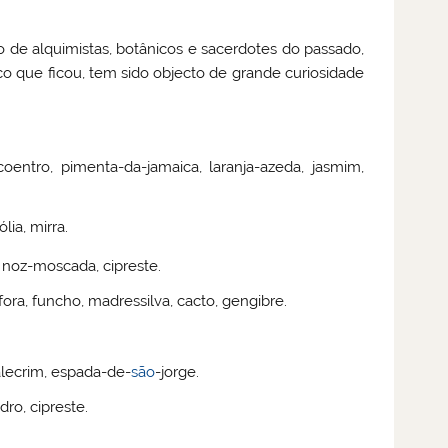
 de alquimistas, botânicos e sacerdotes do passado,
o que ficou, tem sido objecto de grande curiosidade
coentro, pimenta-da-jamaica, laranja-azeda, jasmim,
lia, mirra.
o, noz-moscada, cipreste.
nfora, funcho, madressilva, cacto, gengibre.
alecrim, espada-de-
são
-jorge.
ro, cipreste.