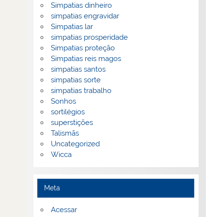
Simpatias dinheiro
simpatias engravidar
Simpatias lar
simpatias prosperidade
Simpatias proteção
Simpatias reis magos
simpatias santos
simpatias sorte
simpatias trabalho
Sonhos
sortilégios
superstições
Talismãs
Uncategorized
Wicca
Meta
Acessar