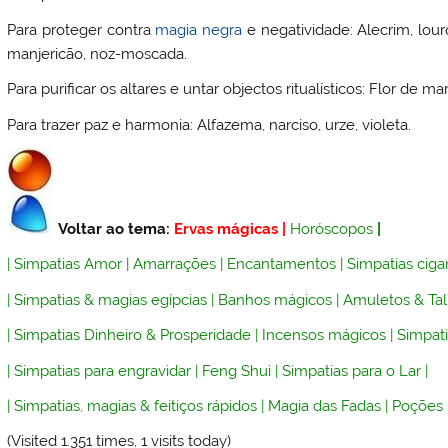
Para proteger contra
magia negra
e negatividade: Alecrim, lour
manjericão, noz-moscada.
Para purificar os altares e untar objectos ritualísticos: Flor de mar
Para trazer paz e harmonia: Alfazema, narciso, urze, violeta.
Voltar ao tema:
Ervas mágicas
|
Horóscopos
|
|
Simpatias Amor
|
Amarrações
|
Encantamentos
|
Simpatias ciga
|
Simpatias & magias egípcias
|
Banhos mágicos
|
Amuletos & Ta
|
Simpatias Dinheiro & Prosperidade
|
Incensos mágicos
|
Simpati
|
Simpatias para engravidar
|
Feng Shui
|
Simpatias para o Lar
|
|
Simpatias, magias & feitiços rápidos
|
Magia das Fadas
|
Poções
(Visited 1.351 times, 1 visits today)