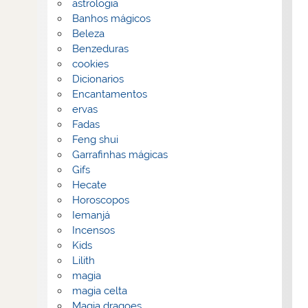
astrologia
Banhos mágicos
Beleza
Benzeduras
cookies
Dicionarios
Encantamentos
ervas
Fadas
Feng shui
Garrafinhas mágicas
Gifs
Hecate
Horoscopos
Iemanjá
Incensos
Kids
Lilith
magia
magia celta
Magia dragoes