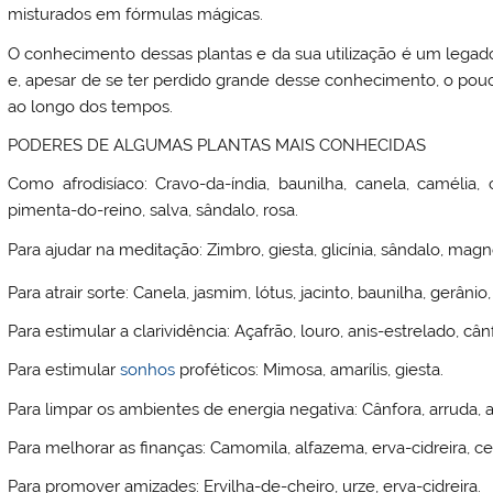
misturados em fórmulas mágicas.
O conhecimento dessas plantas e da sua utilização é um legado
e, apesar de se ter perdido grande desse conhecimento, o pouc
ao longo dos tempos.
PODERES DE ALGUMAS PLANTAS MAIS CONHECIDAS
Como afrodisíaco: Cravo-da-índia, baunilha, canela, camélia, 
pimenta-do-reino, salva, sândalo, rosa.
Para ajudar na meditação: Zimbro, giesta, glicínia, sândalo, magnó
Para atrair sorte: Canela, jasmim, lótus, jacinto, baunilha, gerâni
Para estimular a clarividência: Açafrão, louro, anis-estrelado, câ
Para estimular
sonhos
proféticos: Mimosa, amarílis, giesta.
Para limpar os ambientes de energia negativa: Cânfora, arruda, 
Para melhorar as finanças: Camomila, alfazema, erva-cidreira, ced
Para promover amizades: Ervilha-de-cheiro, urze, erva-cidreira.