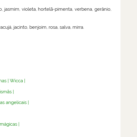
o, jasmim, violeta, hortelã-pimenta, verbena, gerânio,
acujá, jacinto, benjoim, rosa, salva, mirra.
nas
|
Wicca
|
lismãs
|
as angelicais
|
 mágicas
|