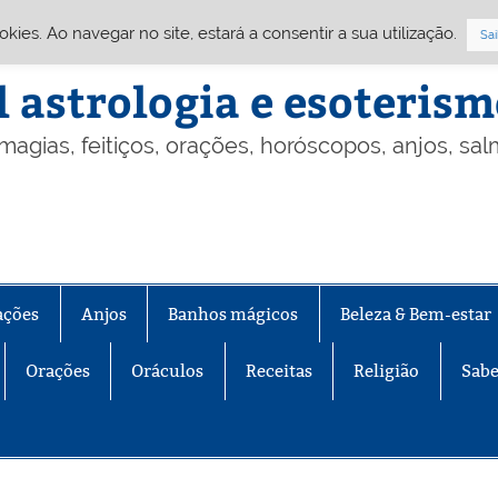
Cookies. Ao navegar no site, estará a consentir a sua utilização.
Sai
l astrologia e esoteris
 magias, feitiços, orações, horóscopos, anjos, sa
ações
Anjos
Banhos mágicos
Beleza & Bem-estar
Orações
Oráculos
Receitas
Religião
Sabe