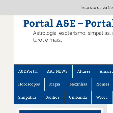
"este site utiliza 
Skip
to
content
Portal A&E – Porta
Astrologia, esoterismo, simpatias,
tarot e mais…
A&E Portal
A&E-NEWS
Altares
Amarr
Horoscopos
Magia
Mezinhas
Nomes
Simpatias
Sonhos
Umbanda
Wicca