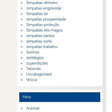
Simpatias dinheiro
simpatias engravidar
Simpatias lar
simpatias prosperidade
Simpatias proteção
Simpatias reis magos
simpatias santos
simpatias sorte
simpatias trabalho
Sonhos
sortilégios
superstições
Talismãs
Uncategorized
Wicca
Meta
Acessar