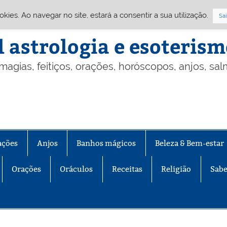
Cookies. Ao navegar no site, estará a consentir a sua utilização.
Sai
l astrologia e esoteris
 magias, feitiços, orações, horóscopos, anjos, sa
ações
Anjos
Banhos mágicos
Beleza & Bem-estar
Orações
Oráculos
Receitas
Religião
Sabe