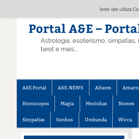
"este site utiliza 
Skip
to
content
Portal A&E – Porta
Astrologia, esoterismo, simpatias,
tarot e mais…
A&E Portal
A&E-NEWS
Altares
Amarr
Horoscopos
Magia
Mezinhas
Nomes
Simpatias
Sonhos
Umbanda
Wicca