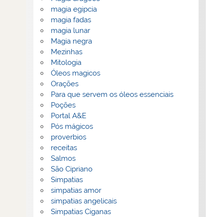
magia egipcia
magia fadas
magia lunar
Magia negra
Mezinhas
Mitologia
Óleos magicos
Orações
Para que servem os óleos essenciais
Poções
Portal A&E
Pós mágicos
proverbios
receitas
Salmos
São Cipriano
Simpatias
simpatias amor
simpatias angelicais
Simpatias Ciganas