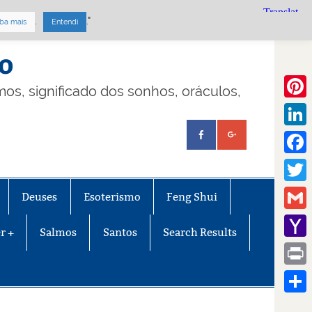
.
."
ba mais
Entendi
mo
lmos, significado dos sonhos, oráculos,
Pinte
Linke
Face
Twitt
Deuses
Esoterismo
Feng Shui
Gmail
r +
Salmos
Santos
Search Results
Yaho
Mail
Print
Share