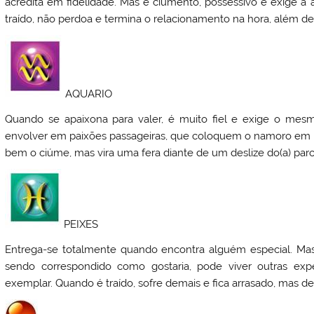
acredita em fidelidade. Mas é ciumento, possessivo e exige a at
traído, não perdoa e termina o relacionamento na hora, além d
AQUARIO
Quando se apaixona para valer, é muito fiel e exige o mesmo
envolver em paixões passageiras, que coloquem o namoro em ris
bem o ciúme, mas vira uma fera diante de um deslize do(a) parce
PEIXES
Entrega-se totalmente quando encontra alguém especial. Mas 
sendo correspondido como gostaria, pode viver outras expe
exemplar. Quando é traído, sofre demais e fica arrasado, mas 