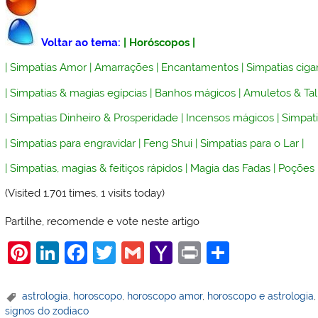
Voltar ao tema:
|
Horóscopos
|
|
Simpatias Amor
|
Amarrações
|
Encantamentos
|
Simpatias ciga
|
Simpatias & magias egípcias
|
Banhos mágicos
|
Amuletos & Ta
|
Simpatias Dinheiro & Prosperidade
|
Incensos mágicos
|
Simpati
|
Simpatias para engravidar
|
Feng Shui
|
Simpatias para o Lar
|
|
Simpatias, magias & feitiços rápidos
|
Magia das Fadas
|
Poções
(Visited 1.701 times, 1 visits today)
Partilhe, recomende e vote neste artigo
Pi
Li
F
T
G
Y
Pr
S
nt
n
a
w
m
a
in
h
er
k
c
itt
ai
h
t
ar
astrologia
,
horoscopo
,
horoscopo amor
,
horoscopo e astrologia
signos do zodiaco