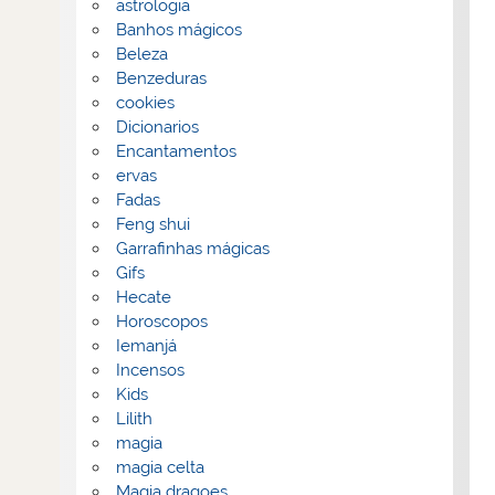
astrologia
Banhos mágicos
Beleza
Benzeduras
cookies
Dicionarios
Encantamentos
ervas
Fadas
Feng shui
Garrafinhas mágicas
Gifs
Hecate
Horoscopos
Iemanjá
Incensos
Kids
Lilith
magia
magia celta
Magia dragoes