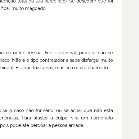
enção total da sua parceira(o). Se descobrir que foi
e ficar muito magoado.
 da outra pessoa. Frio e racional, procura não se
co. Não é o tipo controlador e sabe disfarçar muito
iro(a). Ele não faz cenas, mas fica muito chateado.
se o caso não for sério, ou se achar que não está
riências. Para afastar a culpa, vira um namorado
depois pode até perdoar a pessoa amada.