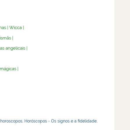
nas
|
Wicca
|
lismãs
|
as angelicais
|
 mágicas
|
,
horoscopos
,
Horóscopos - Os signos e a fidelidade
,