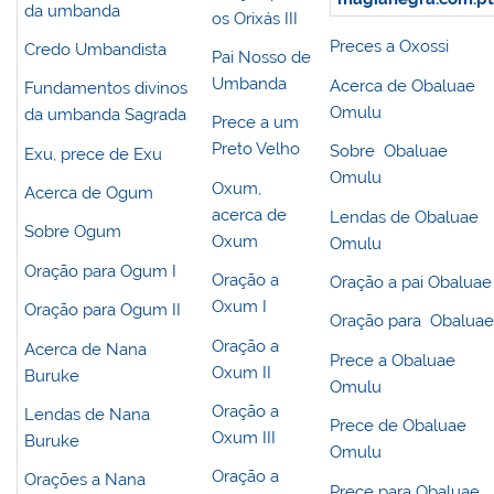
da umbanda
os Orixás III
Preces a Oxossi
Credo Umbandista
Pai Nosso de
Umbanda
Acerca de Obaluae
Fundamentos divinos
Omulu
da umbanda Sagrada
Prece a um
Preto Velho
Sobre Obaluae
Exu, prece de Exu
Omulu
Oxum,
Acerca de Ogum
acerca de
Lendas de Obaluae
Sobre Ogum
Oxum
Omulu
Oração para Ogum I
Oração a
Oração a pai Obaluae
Oxum I
Oração para Ogum II
Oração para Obalua
Oração a
Acerca de Nana
Prece a Obaluae
Oxum II
Buruke
Omulu
Oração a
Lendas de Nana
Prece de Obaluae
Oxum III
Buruke
Omulu
Oração a
Orações a Nana
Prece para Obaluae