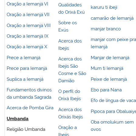
Oração a Iemanjá VI
Qualidades
karuru ti ibeji
do Orixá Exú
Oração a Iemanjá VII
camarão de Iemanjá
Sobre os
Oração a Iemanjá VIII
manjar branco
Exús
Oração a Iemanjá IX
manjar com peixe pr
Acerca dos
Oração a Iemanjá X
Iemanjá
Ibejis
Prece a Iemanjá
Manjar de Iemanjá
Acerca dos
Ibejis São
Prece para Iemanjá
Mum ti Iemanjá
Cosme e São
Suplica a Iemanjá
Peixe de Iemanjá
Damião
Fundamentos divinos
Ebo para Nana
O perfil do
da umbanda Sagrada
Orixá Ibejis
Efo de língua de vaca
Acerca de Pomba Gira
Acerca dos
Pipoca para Obaluaiy
Orixás Ibejis
Umbanda
Oba omolukum sem
Oração a
Religião Umbanda
ovos
Ibejis