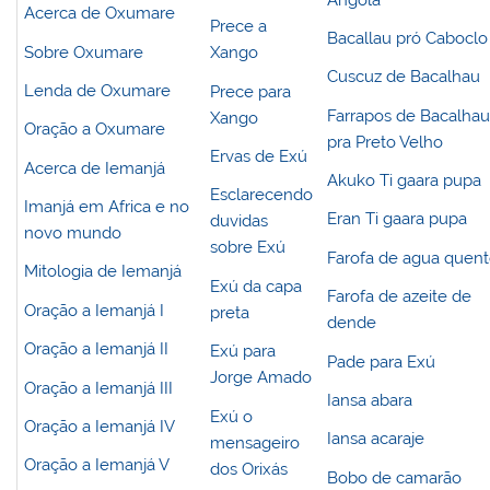
Acerca de Oxumare
Prece a
Bacallau pró Caboclo
Sobre Oxumare
Xango
Cuscuz de Bacalhau
Lenda de Oxumare
Prece para
Farrapos de Bacalha
Xango
Oração a Oxumare
pra Preto Velho
Ervas de Exú
Acerca de Iemanjá
Akuko Ti gaara pupa
Esclarecendo
Imanjá em Africa e no
Eran Ti gaara pupa
duvidas
novo mundo
sobre Exú
Farofa de agua quen
Mitologia de Iemanjá
Exú da capa
Farofa de azeite de
Oração a Iemanjá I
preta
dende
Oração a Iemanjá II
Exú para
Pade para Exú
Jorge Amado
Oração a Iemanjá III
Iansa abara
Exú o
Oração a Iemanjá IV
Iansa acaraje
mensageiro
Oração a Iemanjá V
dos Orixás
Bobo de camarão