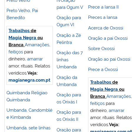
Preto Velho
IV
Oração
Prece a Iansa II
para Ogum V
Preto Velho, Pai
Preces a Iansa
Benedito
Oração para
Ogum VI
Acerca de Oxossi
Trabalhos
de
Oração a Zé
Magia Negra
ou
Oração a pai Oxossi
Pelintra
Branca
Amarrações
,
Sobre Oxossi
feitiços
para
Oração das 7
dinheiro,
amarrar
Oração ao pai Oxossi
linhas
amor, rituais. Relatos
Umbanda
Prece a Oxossi
verídicos.
Veja
:
Oração da
magianegra.com.pt
Trabalhos
de
Umbanda
Magia Negra
ou
Quimbanda Religiao
Oração para
Branca
Amarrações
,
Quimbanda
os Orixás I
feitiços
para
Umbanda, Candomblé
dinheiro,
amarrar
Oração para
e Kimbanda
amor, rituais. Relatos
os Orixás II
verídicos.
Veja
:
Umbanda, sete linhas
Oração para
magianegra.com.p