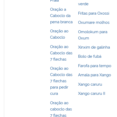
Praia
verde
Oração a
Fritas para Oxossi
Caboclo da
pena branca
Oxumare molhos
Oração ao
Omolokum para
Caboclo
Oxum
Oração ao
Xinxim de galinha
Caboclo das
Bolo de fubá
7 flechas
Farofa para tempo
Oração ao
Caboclo das
Amala para Xango
7 flechas
Xango caruru
para pedir
Xango caruru II
cura
Oração ao
caboclo das
7 flechas