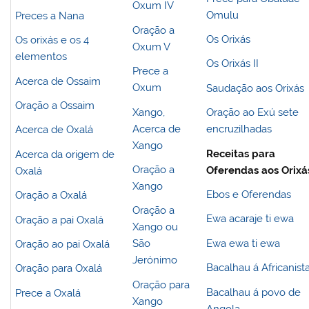
Oxum IV
Omulu
Preces a Nana
Oração a
Os Orixás
Os orixás e os 4
Oxum V
elementos
Os Orixás II
Prece a
Acerca de Ossaim
Oxum
Saudação aos Orixás
Oração a Ossaim
Xango,
Oração ao Exú sete
Acerca de
encruzilhadas
Acerca de Oxalá
Xango
Receitas para
Acerca da origem de
Oração a
Oferendas aos Orixá
Oxalá
Xango
Ebos e Oferendas
Oração a Oxalá
Oração a
Ewa acaraje ti ewa
Oração a pai Oxalá
Xango ou
Ewa ewa ti ewa
São
Oração ao pai Oxalá
Jerónimo
Bacalhau á Africanist
Oração para Oxalá
Oração para
Bacalhau á povo de
Prece a Oxalá
Xango
Angola