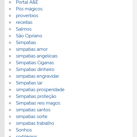
Portal A&E
Pós mágicos
proverbios
receitas
Salmos
São Cipriano
Simpatias
simpatias amor
simpatias angelicais
Simpatias Ciganas
Simpatias dinheiro
simpatias engravidar
Simpatias lar
simpatias prosperidade
Simpatias proteção
Simpatias reis magos
simpatias santos
simpatias sorte
simpatias trabalho
Sonhos
sortilégios