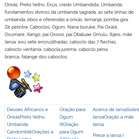
Orixás, Preto Velho, Exús, credo Umbandista, Umbanda,
fundamentos divinos da umbanda sagrada, as sete linhas de
umbanda, ebos e oferendas a orixás, Iemanjá, pomba gira,
Zé pelintra, Caboclos, Ogum, Nana buruke, Pai Oxalá,
Oxumare, Xango, pai Oxossi, pai Obaluae Omulu, Ibjeis, mãe
Iansa, exú sete encruzilhadas, caboclo das 7 flechas,
caboclo ventania, cabocla jurema, caboclo pena
branca, falange dos caboclos.
Deuses Africanos e
Oração para
Acerca de Iansa
Sobr
Orixás
Preto Velho,
Ogum
Iansa
Oração a mãe
Umbanda,
III
Oração
Iansa
Candomblé
Orações a
para Ogum
Prece a Iansa I