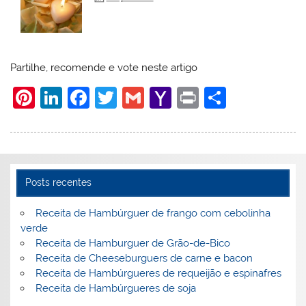
Partilhe, recomende e vote neste artigo
Pi
Li
F
T
G
Y
Pr
S
nt
n
a
w
m
a
in
h
er
k
c
itt
ai
h
t
ar
e
e
e
er
l
o
e
st
dI
b
o
Posts recentes
n
o
M
Receita de Hambúrguer de frango com cebolinha
o
ai
verde
Receita de Hamburguer de Grão-de-Bico
k
l
Receita de Cheeseburguers de carne e bacon
Receita de Hambúrgueres de requeijão e espinafres
Receita de Hambúrgueres de soja