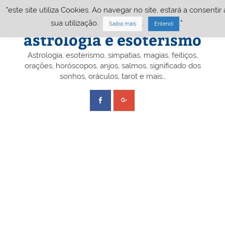
Skip
"este site utiliza Cookies. Ao navegar no site, estará a consentir 
to
content
Portal A&E – Portal
sua utilização.
.
."
Saiba mais
Entendi
astrologia e esoterismo
Astrologia, esoterismo, simpatias, magias, feitiços,
orações, horóscopos, anjos, salmos, significado dos
sonhos, oráculos, tarot e mais…