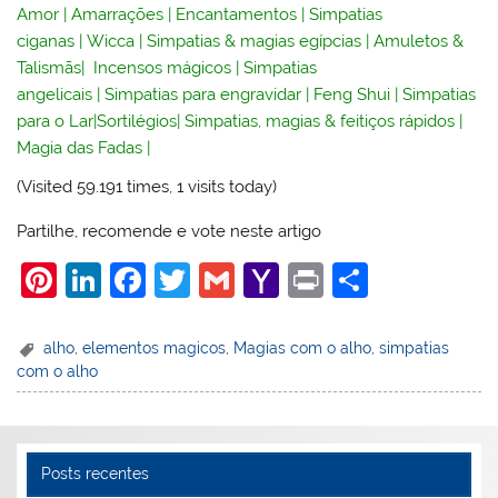
Amor
|
Amarrações
|
Encantamentos
|
Simpatias
ciganas
|
Wicca
|
Simpatias & magias egípcias
|
Amuletos &
Talismãs
|
Incensos mágicos
|
Simpatias
angelicais
|
Simpatias para engravidar
|
Feng Shui
|
Simpatias
para o Lar
|
Sortilégios
|
Simpatias, magias & feitiços rápidos
|
Magia das Fadas
|
(Visited 59.191 times, 1 visits today)
Partilhe, recomende e vote neste artigo
Pi
Li
F
T
G
Y
Pr
S
nt
n
a
w
m
a
in
h
er
k
c
itt
ai
h
t
ar
alho
,
elementos magicos
,
Magias com o alho
,
simpatias
com o alho
e
e
e
er
l
o
e
st
dI
b
o
n
o
M
Posts recentes
o
ai