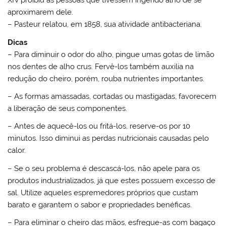
XIV proibiu as pessoas que tivessem ingerido alho de se
aproximarem dele.
– Pasteur relatou, em 1858, sua atividade antibacteriana.
Dicas
– Para diminuir o odor do alho, pingue umas gotas de limão
nos dentes de alho crus. Fervê-los também auxilia na
redução do cheiro, porém, rouba nutrientes importantes.
– As formas amassadas, cortadas ou mastigadas, favorecem
a liberação de seus componentes.
– Antes de aquecê-los ou fritá-los, reserve-os por 10
minutos. Isso diminui as perdas nutricionais causadas pelo
calor.
– Se o seu problema é descascá-los, não apele para os
produtos industrializados, já que estes possuem excesso de
sal. Utilize aqueles espremedores próprios que custam
barato e garantem o sabor e propriedades benéficas.
– Para eliminar o cheiro das mãos, esfregue-as com bagaço