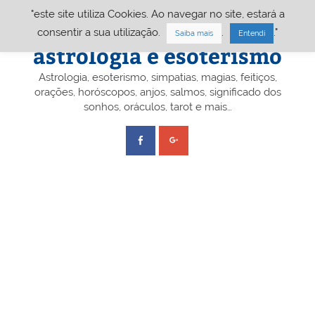
Skip
"este site utiliza Cookies. Ao navegar no site, estará a
to
content
Portal A&E – Portal
consentir a sua utilização.
.
."
Saiba mais
Entendi
astrologia e esoterismo
Astrologia, esoterismo, simpatias, magias, feitiços,
orações, horóscopos, anjos, salmos, significado dos
sonhos, oráculos, tarot e mais…