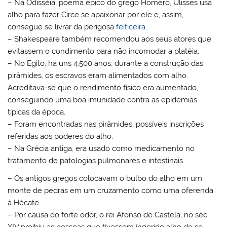
– Na Odisséia, poema épico do grego Homero, Ulisses usa
alho para fazer Circe se apaixonar por ele e, assim,
consegue se livrar da perigosa
feiticeira
.
– Shakespeare também recomendou aos seus atores que
evitassem o condimento para não incomodar a platéia.
– No Egito, há uns 4.500 anos, durante a construção das
pirâmides, os escravos eram alimentados com alho.
Acreditava-se que o rendimento físico era aumentado,
conseguindo uma boa imunidade contra as epidemias
típicas da época.
– Foram encontradas nas pirâmides, possíveis inscrições
referidas aos poderes do alho.
– Na Grécia antiga, era usado como medicamento no
tratamento de patologias pulmonares e intestinais.
– Os antigos gregos colocavam o bulbo do alho em um
monte de pedras em um cruzamento como uma oferenda
à Hécate.
– Por causa do forte odor, o rei Afonso de Castela, no séc.