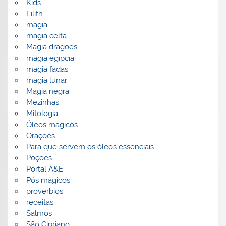
Kids
Lilith
magia
magia celta
Magia dragoes
magia egipcia
magia fadas
magia lunar
Magia negra
Mezinhas
Mitologia
Óleos magicos
Orações
Para que servem os óleos essenciais
Poções
Portal A&E
Pós mágicos
proverbios
receitas
Salmos
São Cipriano