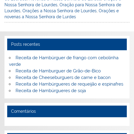
e
e
e
er
l
o
e
Nossa Senhora de Lourdes
,
Oração para Nossa Senhora de
st
dI
b
o
Lourdes
,
Orações a Nossa Senhora de Lourdes
,
Orações e
novenas a Nossa Senhora de Lurdes
n
o
M
o
ai
k
l
Posts recentes
Receita de Hambúrguer de frango com cebolinha
verde
Receita de Hamburguer de Grão-de-Bico
Receita de Cheeseburguers de carne e bacon
Receita de Hambúrgueres de requeijão e espinafres
Receita de Hambúrgueres de soja
Comentários