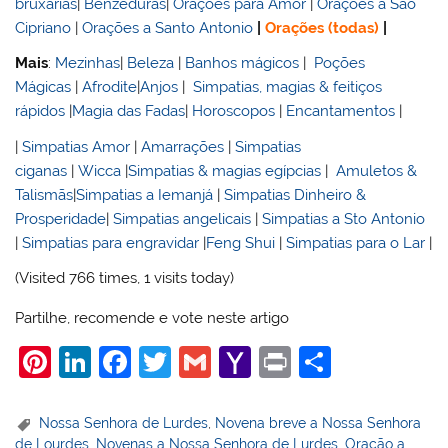
bruxarias
|
Benzeduras
|
Orações para Amor
|
Orações a São
Cipriano
|
Orações a Santo Antonio
|
Orações (todas)
|
Mais
:
Mezinhas
|
Beleza
|
Banhos mágicos
|
Poções
Mágicas
|
Afrodite
|
Anjos
|
Simpatias, magias & feitiços
rápidos
|
Magia das Fadas
|
Horoscopos
|
Encantamentos
|
|
Simpatias Amor
|
Amarrações
|
Simpatias
ciganas
|
Wicca
|
Simpatias & magias egípcias
|
Amuletos &
Talismãs
|
Simpatias a Iemanjá
|
Simpatias Dinheiro &
Prosperidade
|
Simpatias angelicais
|
Simpatias a Sto Antonio
|
Simpatias para engravidar
|
Feng Shui
|
Simpatias para o Lar
|
(Visited 766 times, 1 visits today)
Partilhe, recomende e vote neste artigo
Pi
Li
F
T
G
Y
Pr
S
nt
n
a
w
m
a
in
h
er
k
c
itt
ai
h
t
ar
Nossa Senhora de Lurdes
,
Novena breve a Nossa Senhora
de Lourdes
,
Novenas a Nossa Senhora de Lurdes
,
Oração a