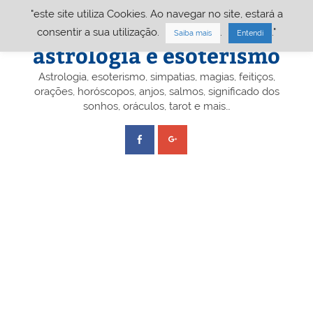
Skip
"este site utiliza Cookies. Ao navegar no site, estará a
to
content
Portal A&E – Portal
consentir a sua utilização.
.
."
Saiba mais
Entendi
astrologia e esoterismo
Astrologia, esoterismo, simpatias, magias, feitiços,
orações, horóscopos, anjos, salmos, significado dos
sonhos, oráculos, tarot e mais…