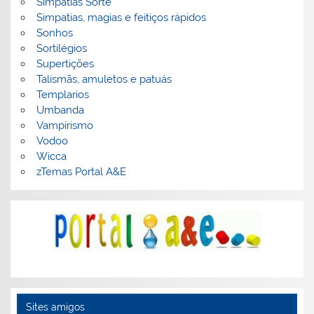
Simpatias Sorte
Simpatias, magias e feitiços rápidos
Sonhos
Sortilégios
Supertições
Talismãs, amuletos e patuás
Templarios
Umbanda
Vampirismo
Vodoo
Wicca
zTemas Portal A&E
Sites amigos