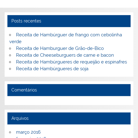
n
o
M
o
ai
k
l
Posts recentes
Receita de Hambúrguer de frango com cebolinha
verde
Receita de Hamburguer de Grão-de-Bico
Receita de Cheeseburguers de carne e bacon
Receita de Hambúrgueres de requeijão e espinafres
Receita de Hambúrgueres de soja
Comentários
Arquivos
março 2016