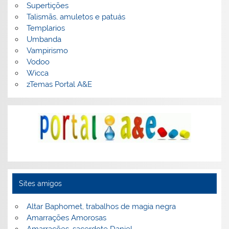
Supertições
Talismãs, amuletos e patuás
Templarios
Umbanda
Vampirismo
Vodoo
Wicca
zTemas Portal A&E
Sites amigos
Altar Baphomet, trabalhos de magia negra
Amarrações Amorosas
Amarrações, sacerdote Daniel