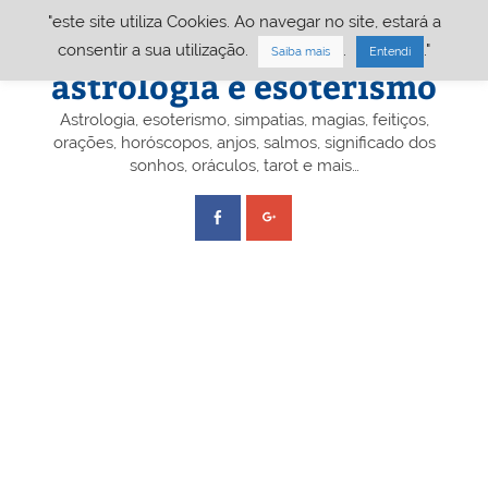
Skip
"este site utiliza Cookies. Ao navegar no site, estará a
to
content
Portal A&E – Portal
consentir a sua utilização.
.
."
Saiba mais
Entendi
astrologia e esoterismo
Astrologia, esoterismo, simpatias, magias, feitiços,
orações, horóscopos, anjos, salmos, significado dos
sonhos, oráculos, tarot e mais…