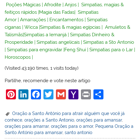
Poções Mágicas
|
Afrodite
|
Anjos
|
Simpatias, magias &
feitiços rápidos
|
Magia das Fadas
|
Simpatias
Amor
|
Amarrações
|
Encantamentos
|
Simpatias
ciganas
|
Wicca
|
Simpatias & magias egípcias
|
Amuletos &
Talismãs
|
Simpatias a Iemanjá
|
Simpatias Dinheiro &
Prosperidade
|
Simpatias angelicais
|
Simpatias a Sto Antonio
|
Simpatias para engravidar
|
Feng Shui
|
Simpatias para o Lar
|
Horoscopos
|
(Visited 43.190 times, 1 visits today)
Partilhe, recomende e vote neste artigo
Pi
Li
F
T
G
Y
Pr
S
nt
n
a
w
m
a
in
h
er
k
c
itt
ai
h
t
ar
Oração a Santo António para atrair alguém que você já
conhece
,
orações a Santo Antonio
,
orações para amansar
,
e
e
e
er
l
o
e
orações para amarrar
,
orações para o amor
,
Pequena Oração a
st
dI
b
o
Santo António para amansar
,
santo antonio