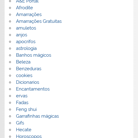
A&E Portal
Afrodite
Amarrações
Amarrações Gratuitas
amuletos
anjos
apocrifos
astrologia
Banhos mágicos
Beleza
Benzeduras
cookies
Dicionarios
Encantamentos
ervas
Fadas
Feng shui
Garrafinhas mágicas
Gifs
Hecate
Horoscopos