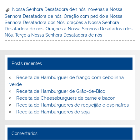
nt
n
a
w
m
a
in
h
er
k
c
itt
ai
h
t
ar
Nossa Senhora Desatadora den nós
,
novenas a Nossa
Senhora Desatadora de nós
,
Oração com pedido a Nossa
e
e
e
er
l
o
e
Senhora Desatadora dos Nós
,
orações a Nossa Senhora
st
dI
b
o
Desatadora de nós
,
Orações a Nossa Senhora Desatadora dos
Nós
,
Terço a Nossa Senhora Desatadora de nós
n
o
M
o
ai
k
l
Posts recentes
Receita de Hambúrguer de frango com cebolinha
verde
Receita de Hamburguer de Grão-de-Bico
Receita de Cheeseburguers de carne e bacon
Receita de Hambúrgueres de requeijão e espinafres
Receita de Hambúrgueres de soja
Comentários