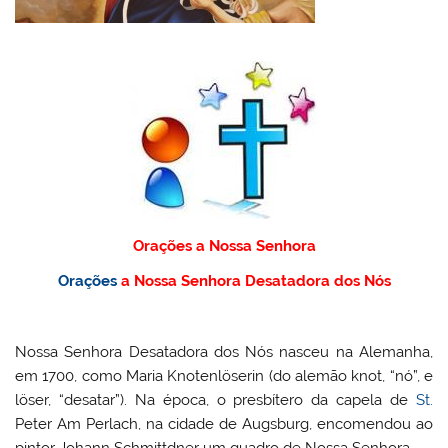
Orações a Nossa Senhora
Orações
a Nossa Senhora Desatadora dos Nós
Nossa Senhora Desatadora dos Nós nasceu na Alemanha,
em 1700, como Maria Knotenlöserin (do alemão knot, “nó”, e
löser, “desatar”). Na época, o presbítero da capela de
St.
Peter Am Perlach, na cidade de Augsburg, encomendou ao
pintor Johann Schmittdner um quadro de Nossa Senhora.