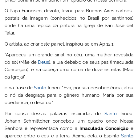
O Papa Francisco, devoto, levou para Buenos Aires cartões-
postais da imagem (conhecidos no Brasil por santinhos)
onde há uma réplica da pintura na Igreja de San José del
Talar.
O artista, ao criar este painel, inspirou-se em Ap 12,1:
“Apareceu um grande sinal no céu: uma mulher revestida
do sol (Mãe de
Deus
), a lua debaixo de seus pés (Imaculada
Conceição), e na cabeça uma coroa de doze estrelas (Mãe
da Igreja)”;
e na frase de
Santo
Irineu: “Eva, por sua desobediência, atou
o nó da desgraça para o gênero humano; Maria por sua
obediência, o desatou”.
Por causa dessas palavras inspiradas de
Santo
Irineu,
Johann Schmittdner concebeu um quadro onde Nossa
Senhora é representada como a
Imaculada Conceição
e
aparece entre o céu e a terra. Acima dela, o Espírito
Santo