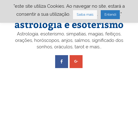
Skip
"este site utiliza Cookies. Ao navegar no site, estará a
to
content
Portal A&E – Portal
consentir a sua utilização.
.
."
Saiba mais
Entendi
astrologia e esoterismo
Astrologia, esoterismo, simpatias, magias, feitiços,
orações, horóscopos, anjos, salmos, significado dos
sonhos, oráculos, tarot e mais…