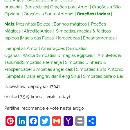
bruxarias
|
Benzeduras
|
Orações para Amor
|
Orações a São
Cipriano
|
Orações a Santo Antonio
|
Orações (todas)
|
Mais
:
Mezinhas
|
Beleza
|
Banhos mágicos
|
Poções
Mágicas
|
Afrodite
|
Anjos
|
Simpatias, magias & feitiços
rápidos
|
Magia das Fadas
|
Horoscopos
|
Encantamentos
|
|
Simpatias Amor
|
Amarrações
|
Simpatias
ciganas
|
Wicca
|
Simpatias & magias egípcias
|
Amuletos &
Talismãs
|
Simpatias a Iemanjá
|
Simpatias Dinheiro &
Prosperidade
|
Simpatias angelicais
|
Simpatias a Sto Antonio
|
Simpatias para engravidar
|
Feng Shui
|
Simpatias para o Lar
|
[slideshow_deploy id=’1704′]
(Visited 7.519 times, 1 visits today)
Partilhe, recomende e vote neste artigo
Pi
Li
F
T
G
Y
Pr
S