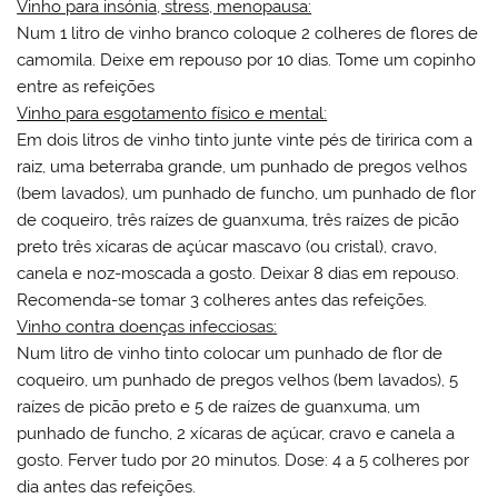
Vinho para insónia, stress, menopausa:
Num 1 litro de vinho branco coloque 2 colheres de flores de
camomila. Deixe em repouso por 10 dias. Tome um copinho
entre as refeições
Vinho para esgotamento físico e mental:
Em dois litros de vinho tinto junte vinte pés de tiririca com a
raiz, uma beterraba grande, um punhado de pregos velhos
(bem lavados), um punhado de funcho, um punhado de flor
de coqueiro, três raízes de guanxuma, três raízes de picão
preto três xícaras de açúcar mascavo (ou cristal), cravo,
canela e noz-moscada a gosto. Deixar 8 dias em repouso.
Recomenda-se tomar 3 colheres antes das refeições.
Vinho contra doenças infecciosas:
Num litro de vinho tinto colocar um punhado de flor de
coqueiro, um punhado de pregos velhos (bem lavados), 5
raízes de picão preto e 5 de raízes de guanxuma, um
punhado de funcho, 2 xícaras de açúcar, cravo e canela a
gosto. Ferver tudo por 20 minutos. Dose: 4 a 5 colheres por
dia antes das refeições.