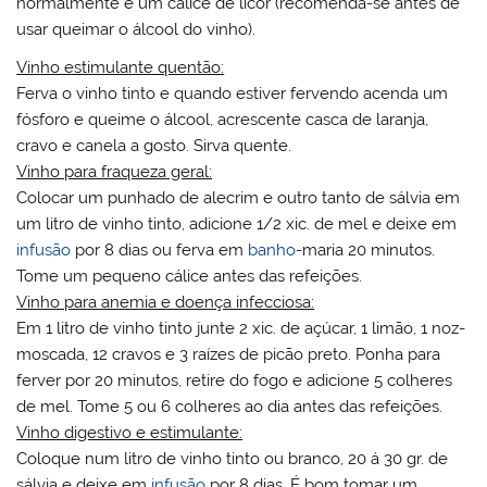
normalmente é um cálice de licor (recomenda-se antes de
usar queimar o álcool do vinho).
Vinho estimulante quentão:
Ferva o vinho tinto e quando estiver fervendo acenda um
fósforo e queime o álcool, acrescente casca de laranja,
cravo e canela a gosto. Sirva quente.
Vinho para fraqueza geral:
Colocar um punhado de alecrim e outro tanto de sálvia em
um litro de vinho tinto, adicione 1/2 xic. de mel e deixe em
infusão
por 8 dias ou ferva em
banho
-maria 20 minutos.
Tome um pequeno cálice antes das refeições.
Vinho para anemia e doença infecciosa:
Em 1 litro de vinho tinto junte 2 xic. de açúcar, 1 limão, 1 noz-
moscada, 12 cravos e 3 raízes de picão preto. Ponha para
ferver por 20 minutos, retire do fogo e adicione 5 colheres
de mel. Tome 5 ou 6 colheres ao dia antes das refeições.
Vinho digestivo e estimulante:
Coloque num litro de vinho tinto ou branco, 20 á 30 gr. de
sálvia e deixe em
infusão
por 8 dias. É bom tomar um