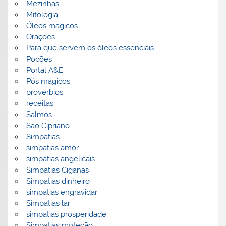
Mezinhas
Mitologia
Óleos magicos
Orações
Para que servem os óleos essenciais
Poções
Portal A&E
Pós mágicos
proverbios
receitas
Salmos
São Cipriano
Simpatias
simpatias amor
simpatias angelicais
Simpatias Ciganas
Simpatias dinheiro
simpatias engravidar
Simpatias lar
simpatias prosperidade
Simpatias proteção