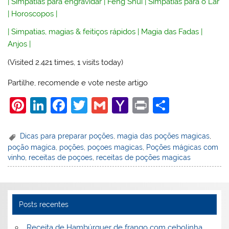
|
Simpatias para engravidar
|
Feng Shui
|
Simpatias para o Lar
|
Horoscopos
|
|
Simpatias, magias & feitiços rápidos
|
Magia das Fadas
|
Anjos
|
(Visited 2.421 times, 1 visits today)
Partilhe, recomende e vote neste artigo
Pi
Li
F
T
G
Y
Pr
S
nt
n
a
w
m
a
in
h
er
k
c
itt
ai
h
t
ar
Dicas para preparar poções
,
magia das poções magicas
,
poção magica
,
poções
,
poçoes magicas
,
Poções mágicas com
e
e
e
er
l
o
e
vinho
,
receitas de poçoes
,
receitas de poções magicas
st
dI
b
o
n
o
M
o
ai
Posts recentes
k
l
Receita de Hambúrguer de frango com cebolinha