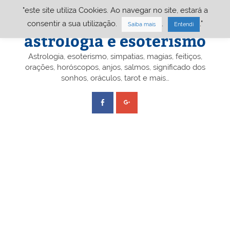
Skip
"este site utiliza Cookies. Ao navegar no site, estará a
to
content
Portal A&E – Portal
consentir a sua utilização.
.
."
Saiba mais
Entendi
astrologia e esoterismo
Astrologia, esoterismo, simpatias, magias, feitiços,
orações, horóscopos, anjos, salmos, significado dos
sonhos, oráculos, tarot e mais…