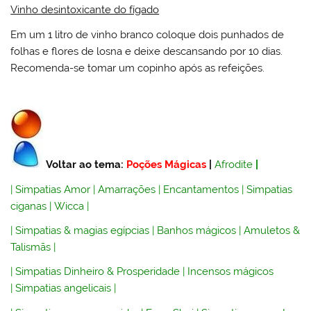
Vinho desintoxicante do fígado
Em um 1 litro de vinho branco coloque dois punhados de
folhas e flores de losna e deixe descansando por 10 dias.
Recomenda-se tomar um copinho após as refeições.
Voltar ao tema:
Poções Mágicas
|
Afrodite
|
|
Simpatias Amor
|
Amarrações
|
Encantamentos
|
Simpatias
ciganas
|
Wicca
|
|
Simpatias & magias egípcias
|
Banhos mágicos
|
Amuletos &
Talismãs
|
|
Simpatias Dinheiro & Prosperidade
|
Incensos mágicos
|
Simpatias angelicais
|