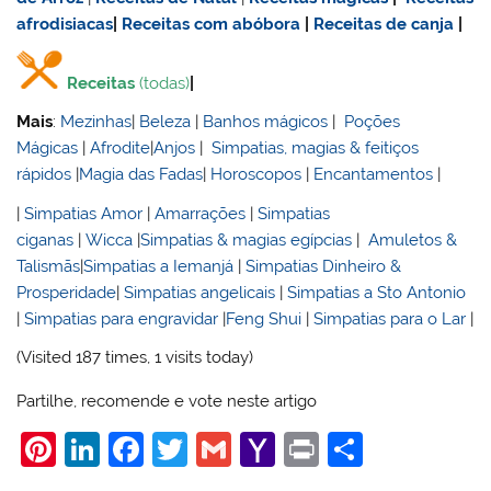
afrodisiacas
|
Receitas com abóbora
|
Receitas de canja
|
Receitas
(todas)
|
Mais
:
Mezinhas
|
Beleza
|
Banhos mágicos
|
Poções
Mágicas
|
Afrodite
|
Anjos
|
Simpatias, magias & feitiços
rápidos
|
Magia das Fadas
|
Horoscopos
|
Encantamentos
|
|
Simpatias Amor
|
Amarrações
|
Simpatias
ciganas
|
Wicca
|
Simpatias & magias egípcias
|
Amuletos &
Talismãs
|
Simpatias a Iemanjá
|
Simpatias Dinheiro &
Prosperidade
|
Simpatias angelicais
|
Simpatias a Sto Antonio
|
Simpatias para engravidar
|
Feng Shui
|
Simpatias para o Lar
|
(Visited 187 times, 1 visits today)
Partilhe, recomende e vote neste artigo
Pi
Li
F
T
G
Y
Pr
S
nt
n
a
w
m
a
in
h