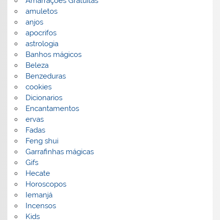
Amarrações Gratuitas
amuletos
anjos
apocrifos
astrologia
Banhos mágicos
Beleza
Benzeduras
cookies
Dicionarios
Encantamentos
ervas
Fadas
Feng shui
Garrafinhas mágicas
Gifs
Hecate
Horoscopos
Iemanjá
Incensos
Kids