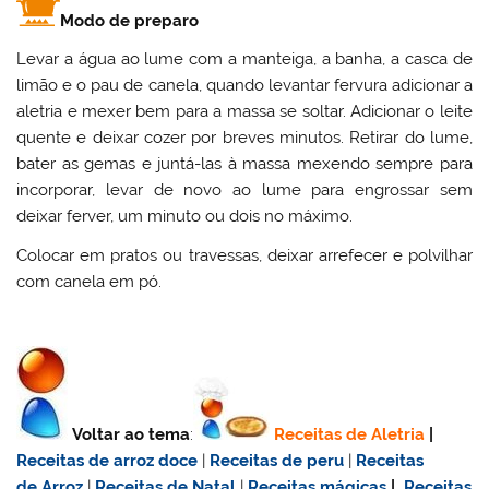
Modo de preparo
Levar a água ao lume com a manteiga, a banha, a casca de
limão e o pau de canela, quando levantar fervura adicionar a
aletria e mexer bem para a massa se soltar. Adicionar o leite
quente e deixar cozer por breves minutos. Retirar do lume,
bater as gemas e juntá-las à massa mexendo sempre para
incorporar, levar de novo ao lume para engrossar sem
deixar ferver, um minuto ou dois no máximo.
Colocar em pratos ou travessas, deixar arrefecer e polvilhar
com canela em pó.
Voltar ao tema
:
Receitas de Aletria
|
Receitas de
arroz doce
|
Receitas de
peru
|
Receitas
de Arroz
|
Receitas de Natal
|
Receitas mágicas
|
Receitas