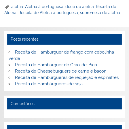
er
k
c
itt
ai
h
t
ar
aletria
,
Aletria à portuguesa
,
doce de aletria
,
Receita de
Aletria
,
Receita de Aletria à portuguesa
,
sobremesa de aletria
e
e
e
er
l
o
e
st
dI
b
o
n
o
M
Posts recentes
o
ai
k
l
Receita de Hambúrguer de frango com cebolinha
verde
Receita de Hamburguer de Grão-de-Bico
Receita de Cheeseburguers de carne e bacon
Receita de Hambúrgueres de requeijão e espinafres
Receita de Hambúrgueres de soja
Comentários