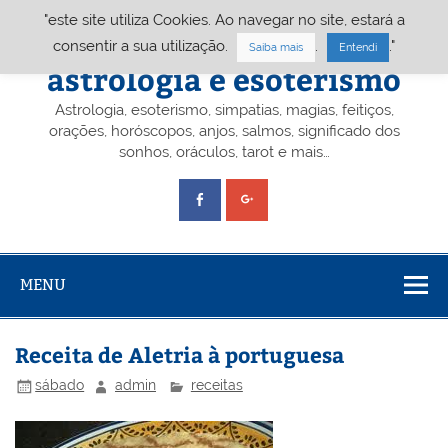
Skip
"este site utiliza Cookies. Ao navegar no site, estará a
to
content
Portal A&E – Portal
consentir a sua utilização.
.
."
Saiba mais
Entendi
astrologia e esoterismo
Astrologia, esoterismo, simpatias, magias, feitiços,
orações, horóscopos, anjos, salmos, significado dos
sonhos, oráculos, tarot e mais…
MENU
Receita de Aletria à portuguesa
sábado
admin
receitas