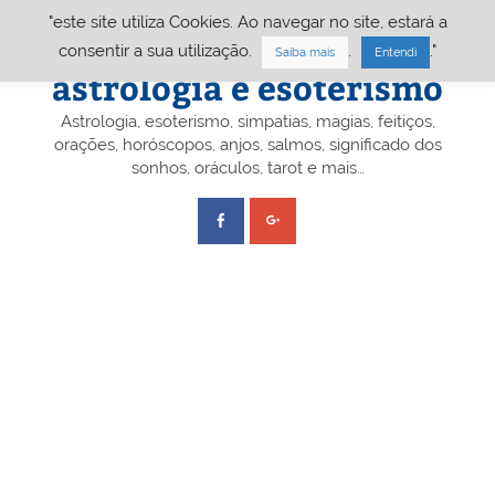
Skip
"este site utiliza Cookies. Ao navegar no site, estará a
to
content
Portal A&E – Portal
consentir a sua utilização.
.
."
Saiba mais
Entendi
astrologia e esoterismo
Astrologia, esoterismo, simpatias, magias, feitiços,
orações, horóscopos, anjos, salmos, significado dos
sonhos, oráculos, tarot e mais…