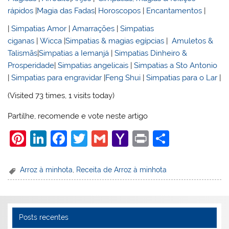
rápidos
|
Magia das Fadas
|
Horoscopos
|
Encantamentos
|
|
Simpatias Amor
|
Amarrações
|
Simpatias
ciganas
|
Wicca
|
Simpatias & magias egípcias
|
Amuletos &
Talismãs
|
Simpatias a Iemanjá
|
Simpatias Dinheiro &
Prosperidade
|
Simpatias angelicais
|
Simpatias a Sto Antonio
|
Simpatias para engravidar
|
Feng Shui
|
Simpatias para o Lar
|
(Visited 73 times, 1 visits today)
Partilhe, recomende e vote neste artigo
Pi
Li
F
T
G
Y
Pr
S
nt
n
a
w
m
a
in
h
er
k
c
itt
ai
h
t
ar
Arroz à minhota
,
Receita de Arroz à minhota
e
e
e
er
l
o
e
st
dI
b
o
n
o
M
Posts recentes