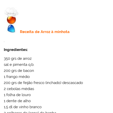
Receita de
Arroz à minhota
.
Ingredientes:
350 grs de arroz
sal e pimenta q.b.
200 grs de bacon
1 frango médio
200 grs de feijão fresco (inchado) descascado
2 cebolas médias
1 folha de louro
1 dente de alho
1,5 dl de vinho branco
2 colheres de (sopa) de banha