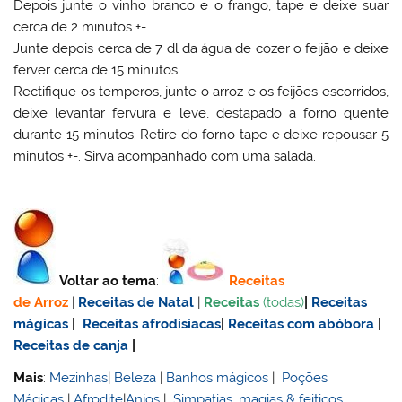
Depois junte o vinho branco e o frango, tape e deixe suar
cerca de 2 minutos +-.
Junte depois cerca de 7 dl da água de cozer o feijão e deixe
ferver cerca de 15 minutos.
Rectifique os temperos, junte o arroz e os feijões escorridos,
deixe levantar fervura e leve, destapado a forno quente
durante 15 minutos. Retire do forno tape e deixe repousar 5
minutos +-. Sirva acompanhado com uma salada.
Voltar ao tema
:
Receitas
de Arroz
|
Receitas de Natal
|
Receitas
(todas)
|
Receitas
mágicas
|
Receitas afrodisiacas
|
Receitas com abóbora
|
Receitas de canja
|
Mais
:
Mezinhas
|
Beleza
|
Banhos mágicos
|
Poções
Mágicas
|
Afrodite
|
Anjos
|
Simpatias, magias & feitiços