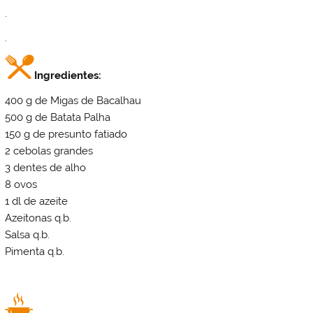
.
.
Ingredientes:
400 g de Migas de Bacalhau
500 g de Batata Palha
150 g de presunto fatiado
2 cebolas grandes
3 dentes de alho
8 ovos
1 dl de azeite
Azeitonas q.b.
Salsa q.b.
Pimenta q.b.