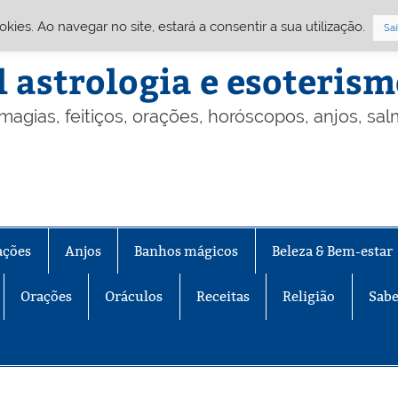
Cookies. Ao navegar no site, estará a consentir a sua utilização.
Sai
l astrologia e esoteris
 magias, feitiços, orações, horóscopos, anjos, sa
ações
Anjos
Banhos mágicos
Beleza & Bem-estar
Orações
Oráculos
Receitas
Religião
Sabe