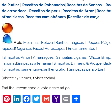
de Pudins
|
Receitas de Rabanadas
|
Receitas de Sonhos
|
Re
de
arroz doce
|
Receitas de
peru
|
Receitas de Arroz
|
Receita
afrodisiacas
|
Receitas com abóbora
|
Receitas de canja
|
Mais
:
Mezinhas
|
Beleza
|
Banhos mágicos
|
Poções Mági
rápidos
|
Magia das Fadas
|
Horoscopos
|
Encantamentos
|
|
Simpatias Amor
|
Amarrações
|
Simpatias ciganas
|
Wicca
|
Simpa
Talismãs
|
Simpatias a Iemanjá
|
Simpatias Dinheiro & Prosperidad
|
Simpatias para engravidar
|
Feng Shui
|
Simpatias para o Lar
|
(Visited 134 times, 1 visits today)
Partilhe, recomende e vote neste artigo
Pi
Li
F
T
G
Y
Pr
S
nt
n
a
w
m
a
in
h