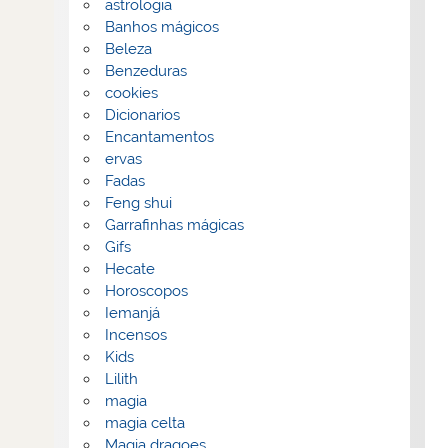
astrologia
Banhos mágicos
Beleza
Benzeduras
cookies
Dicionarios
Encantamentos
ervas
Fadas
Feng shui
Garrafinhas mágicas
Gifs
Hecate
Horoscopos
Iemanjá
Incensos
Kids
Lilith
magia
magia celta
Magia dragoes