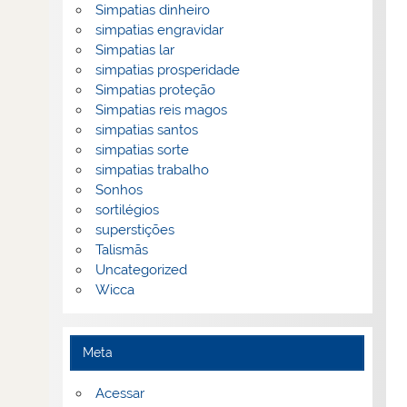
Simpatias dinheiro
simpatias engravidar
Simpatias lar
simpatias prosperidade
Simpatias proteção
Simpatias reis magos
simpatias santos
simpatias sorte
simpatias trabalho
Sonhos
sortilégios
superstições
Talismãs
Uncategorized
Wicca
Meta
Acessar