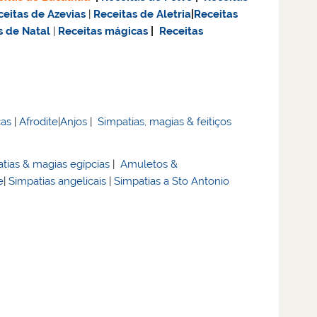
ceitas de Azevias
|
Receitas de Aletria
|
Receitas
s de Natal
|
Receitas mágicas
|
Receitas
cas
|
Afrodite
|
Anjos
|
Simpatias, magias & feitiços
tias & magias egípcias
|
Amuletos &
e
|
Simpatias angelicais
|
Simpatias a Sto Antonio