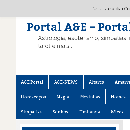
"este site utiliza 
Skip
to
content
Portal A&E – Porta
Astrologia, esoterismo, simpatias,
tarot e mais…
A&E Portal
A&E-NEWS
Altares
Amarr
Horoscopos
Magia
Mezinhas
Nomes
Simpatias
Sonhos
Umbanda
Wicca