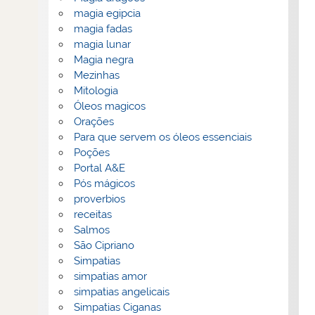
magia egipcia
magia fadas
magia lunar
Magia negra
Mezinhas
Mitologia
Óleos magicos
Orações
Para que servem os óleos essenciais
Poções
Portal A&E
Pós mágicos
proverbios
receitas
Salmos
São Cipriano
Simpatias
simpatias amor
simpatias angelicais
Simpatias Ciganas