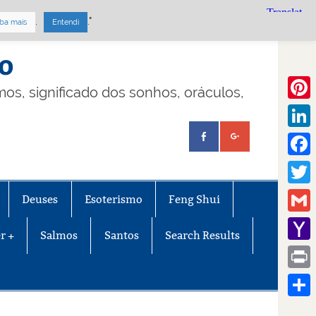
.
."
ba mais
Entendi
mo
lmos, significado dos sonhos, oráculos,
Pinte
Linke
Face
Twitt
Deuses
Esoterismo
Feng Shui
Gmail
r +
Salmos
Santos
Search Results
Yaho
Mail
Print
Share