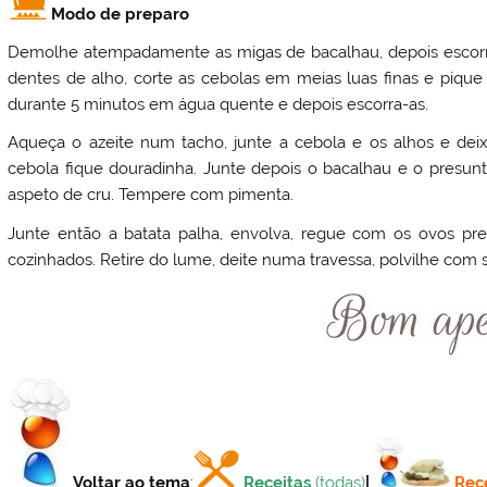
Modo de preparo
Demolhe atempadamente as migas de bacalhau, depois escorra
dentes de alho, corte as cebolas em meias luas finas e pique
durante 5 minutos em água quente e depois escorra-as.
Aqueça o azeite num tacho, junte a cebola e os alhos e de
cebola fique douradinha. Junte depois o bacalhau e o presun
aspeto de cru. Tempere com pimenta.
Junte então a batata palha, envolva, regue com os ovos p
cozinhados. Retire do lume, deite numa travessa, polvilhe com s
Voltar ao tema
:
Receitas
(todas)
|
Rec