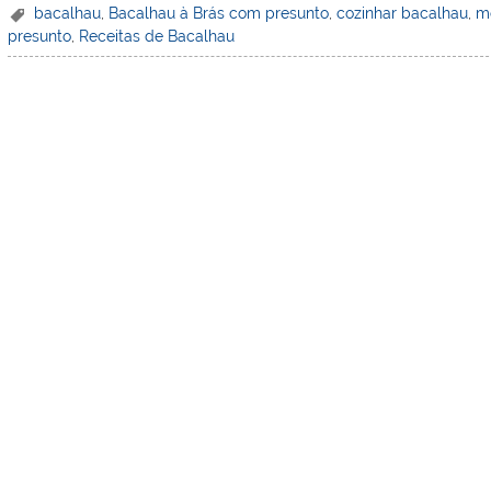
er
k
c
itt
ai
h
t
ar
bacalhau
,
Bacalhau à Brás com presunto
,
cozinhar bacalhau
,
m
presunto
,
Receitas de Bacalhau
e
e
e
er
l
o
e
st
dI
b
o
n
o
M
o
ai
k
l