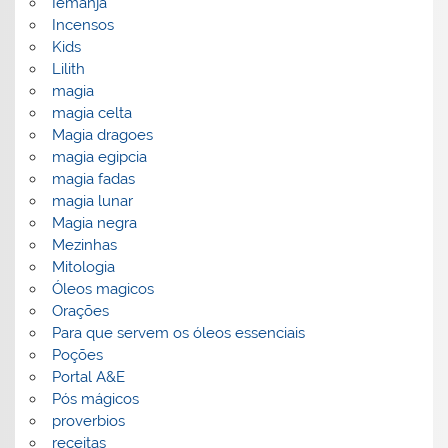
Iemanjá
Incensos
Kids
Lilith
magia
magia celta
Magia dragoes
magia egipcia
magia fadas
magia lunar
Magia negra
Mezinhas
Mitologia
Óleos magicos
Orações
Para que servem os óleos essenciais
Poções
Portal A&E
Pós mágicos
proverbios
receitas