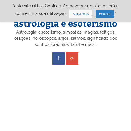
Skip
"este site utiliza Cookies. Ao navegar no site, estará a
to
content
Portal A&E – Portal
consentir a sua utilização.
.
."
Saiba mais
Entendi
astrologia e esoterismo
Astrologia, esoterismo, simpatias, magias, feitiços,
orações, horóscopos, anjos, salmos, significado dos
sonhos, oráculos, tarot e mais…