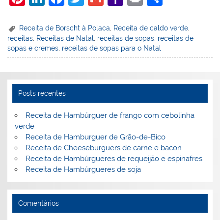
nt
n
a
w
m
a
in
h
er
k
c
itt
ai
h
t
ar
Receita de Borscht à Polaca
,
Receita de caldo verde
,
receitas
,
Receitas de Natal
,
receitas de sopas
,
receitas de
e
e
e
er
l
o
e
sopas e cremes
,
receitas de sopas para o Natal
st
dI
b
o
n
o
M
o
ai
Posts recentes
k
l
Receita de Hambúrguer de frango com cebolinha
verde
Receita de Hamburguer de Grão-de-Bico
Receita de Cheeseburguers de carne e bacon
Receita de Hambúrgueres de requeijão e espinafres
Receita de Hambúrgueres de soja
Comentários