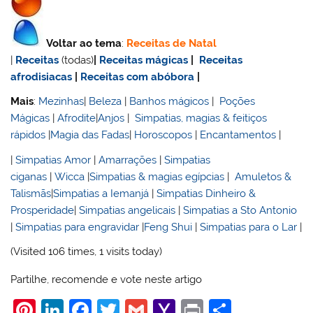
Voltar ao tema
:
Receitas de Natal
|
Receitas
(todas)
|
Receitas mágicas
|
Receitas
afrodisiacas
|
Receitas com abóbora
|
Mais
:
Mezinhas
|
Beleza
|
Banhos mágicos
|
Poções
Mágicas
|
Afrodite
|
Anjos
|
Simpatias, magias & feitiços
rápidos
|
Magia das Fadas
|
Horoscopos
|
Encantamentos
|
|
Simpatias Amor
|
Amarrações
|
Simpatias
ciganas
|
Wicca
|
Simpatias & magias egípcias
|
Amuletos &
Talismãs
|
Simpatias a Iemanjá
|
Simpatias Dinheiro &
Prosperidade
|
Simpatias angelicais
|
Simpatias a Sto Antonio
|
Simpatias para engravidar
|
Feng Shui
|
Simpatias para o Lar
|
(Visited 106 times, 1 visits today)
Partilhe, recomende e vote neste artigo
Pi
Li
F
T
G
Y
Pr
S