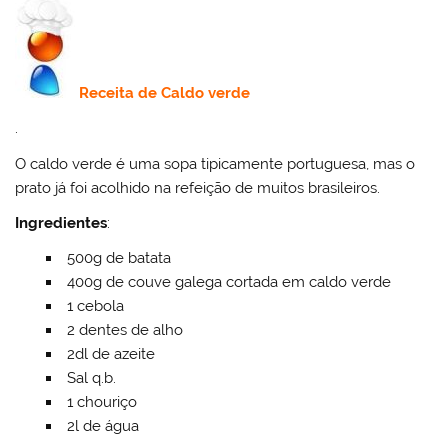
Receita de C
aldo verde
.
O caldo verde é uma sopa tipicamente portuguesa, mas o
prato já foi acolhido na refeição de muitos brasileiros.
Ingredientes
:
500g de batata
400g de couve galega cortada em caldo verde
1 cebola
2 dentes de alho
2dl de azeite
Sal q.b.
1 chouriço
2l de água