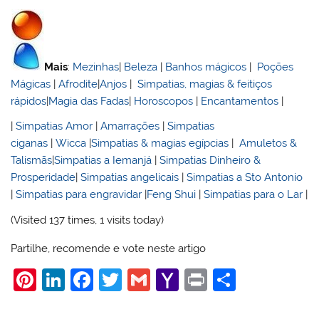
Mais
:
Mezinhas
|
Beleza
|
Banhos mágicos
|
Poções
Mágicas
|
Afrodite
|
Anjos
|
Simpatias, magias & feitiços
rápidos
|
Magia das Fadas
|
Horoscopos
|
Encantamentos
|
|
Simpatias Amor
|
Amarrações
|
Simpatias
ciganas
|
Wicca
|
Simpatias & magias egípcias
|
Amuletos &
Talismãs
|
Simpatias a Iemanjá
|
Simpatias Dinheiro &
Prosperidade
|
Simpatias angelicais
|
Simpatias a Sto Antonio
|
Simpatias para engravidar
|
Feng Shui
|
Simpatias para o Lar
|
(Visited 137 times, 1 visits today)
Partilhe, recomende e vote neste artigo
Pi
Li
F
T
G
Y
Pr
S
nt
n
a
w
m
a
in
h