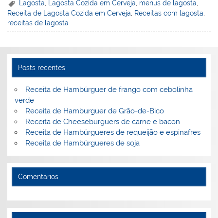
er
k
c
itt
ai
h
t
ar
Lagosta
,
Lagosta Cozida em Cerveja
,
menus de lagosta
,
Receita de Lagosta Cozida em Cerveja
,
Receitas com lagosta
,
e
e
e
er
l
o
e
receitas de lagosta
st
dI
b
o
n
o
M
o
ai
Posts recentes
k
l
Receita de Hambúrguer de frango com cebolinha
verde
Receita de Hamburguer de Grão-de-Bico
Receita de Cheeseburguers de carne e bacon
Receita de Hambúrgueres de requeijão e espinafres
Receita de Hambúrgueres de soja
Comentários