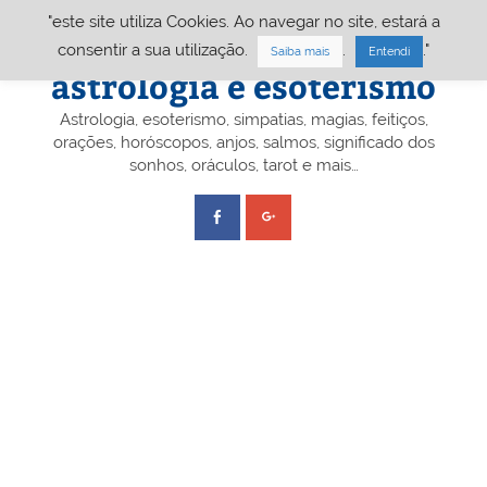
Skip
"este site utiliza Cookies. Ao navegar no site, estará a
to
content
Portal A&E – Portal
consentir a sua utilização.
.
."
Saiba mais
Entendi
astrologia e esoterismo
Astrologia, esoterismo, simpatias, magias, feitiços,
orações, horóscopos, anjos, salmos, significado dos
sonhos, oráculos, tarot e mais…