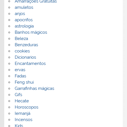
Amarrações Gratuitas
amuletos
anjos
apocrifos
astrologia
Banhos mágicos
Beleza
Benzeduras
cookies
Dicionarios
Encantamentos
ervas
Fadas
Feng shui
Garrafinhas mágicas
Gifs
Hecate
Horoscopos
Iemanjá
Incensos
Kids