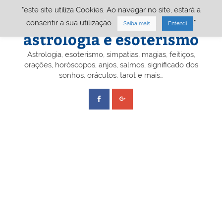
Skip
"este site utiliza Cookies. Ao navegar no site, estará a
to
content
Portal A&E – Portal
consentir a sua utilização.
.
."
Saiba mais
Entendi
astrologia e esoterismo
Astrologia, esoterismo, simpatias, magias, feitiços,
orações, horóscopos, anjos, salmos, significado dos
sonhos, oráculos, tarot e mais…