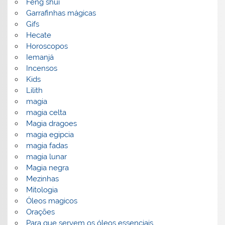
Feng shui
Garrafinhas mágicas
Gifs
Hecate
Horoscopos
Iemanjá
Incensos
Kids
Lilith
magia
magia celta
Magia dragoes
magia egipcia
magia fadas
magia lunar
Magia negra
Mezinhas
Mitologia
Óleos magicos
Orações
Para que servem os óleos essenciais