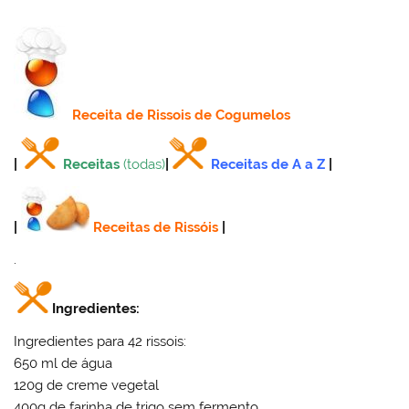
Receita
de Rissois de Cogumelos
|
Receitas
(todas)
|
Receitas de A a Z
|
|
Receitas de Rissóis
|
.
Ingredientes:
Ingredientes para 42 rissois:
650 ml de água
120g de creme vegetal
400g de farinha de trigo sem fermento