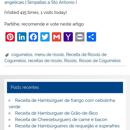
angelicais
|
Simpatias a Sto Antonio
|
(Visited 415 times, 1 visits today)
Partilhe, recomende e vote neste artigo
Pi
Li
F
T
G
Y
Pr
S
nt
n
a
w
m
a
in
h
er
k
c
itt
ai
h
t
ar
cogumelos
,
menu de rissois
,
Receita de Rissois de
Cogumelos
,
receitas de rissóis
,
Rissóis
,
Rissois de Cogumelos
e
e
e
er
l
o
e
st
dI
b
o
n
o
M
Posts recentes
o
ai
k
l
Receita de Hambúrguer de frango com cebolinha
verde
Receita de Hamburguer de Grão-de-Bico
Receita de Cheeseburguers de carne e bacon
Receita de Hambúrgueres de requeijão e espinafres