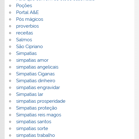
Poções
Portal A&E
Pós mágicos
proverbios
receitas
Salmos
São Cipriano
Simpatias
simpatias amor
simpatias angelicais
Simpatias Ciganas
Simpatias dinheiro
simpatias engravidar
Simpatias lar
simpatias prosperidade
Simpatias proteção
Simpatias reis magos
simpatias santos
simpatias sorte
simpatias trabalho