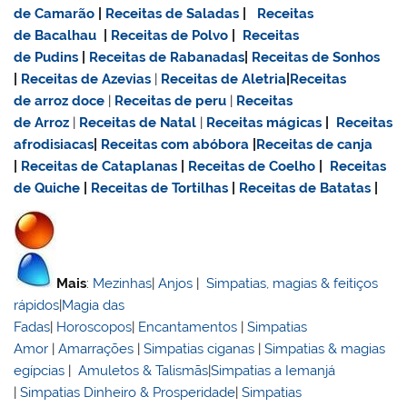
de Camarão
|
Receitas de Saladas
|
Receitas
de Bacalhau
|
Receitas de Polvo
|
Receitas
de Pudins
|
Receitas de Rabanadas
|
Receitas de Sonhos
|
Receitas de Azevias
|
Receitas de Aletria
|
Receitas
de
arroz doce
|
Receitas de
peru
|
Receitas
de Arroz
|
Receitas de Natal
|
Receitas mágicas
|
Receitas
afrodisiacas
|
Receitas com abóbora
|
Receitas de canja
|
Receitas de Cataplanas
|
Receitas de Coelho
|
Receitas
de Quiche
|
Receitas de Tortilhas
|
Receitas de Batatas
|
Mais
:
Mezinhas
|
Anjos
|
Simpatias, magias & feitiços
rápidos
|
Magia das
Fadas
|
Horoscopos
|
Encantamentos
|
Simpatias
Amor
|
Amarrações
|
Simpatias ciganas
|
Simpatias & magias
egípcias
|
Amuletos & Talismãs
|
Simpatias a Iemanjá
|
Simpatias Dinheiro & Prosperidade
|
Simpatias