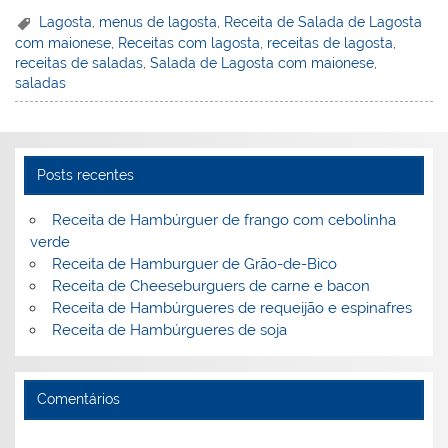
er
k
c
itt
ai
h
t
ar
Lagosta
,
menus de lagosta
,
Receita de Salada de Lagosta
com maionese
,
Receitas com lagosta
,
receitas de lagosta
,
e
e
e
er
l
o
e
receitas de saladas
,
Salada de Lagosta com maionese
,
st
dI
b
o
saladas
n
o
M
o
ai
k
l
Posts recentes
Receita de Hambúrguer de frango com cebolinha
verde
Receita de Hamburguer de Grão-de-Bico
Receita de Cheeseburguers de carne e bacon
Receita de Hambúrgueres de requeijão e espinafres
Receita de Hambúrgueres de soja
Comentários