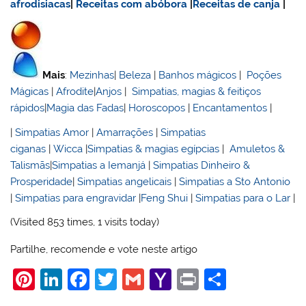
afrodisiacas
|
Receitas com abóbora
|
Receitas de canja
|
Mais
:
Mezinhas
|
Beleza
|
Banhos mágicos
|
Poções
Mágicas
|
Afrodite
|
Anjos
|
Simpatias, magias & feitiços
rápidos
|
Magia das Fadas
|
Horoscopos
|
Encantamentos
|
|
Simpatias Amor
|
Amarrações
|
Simpatias
ciganas
|
Wicca
|
Simpatias & magias egípcias
|
Amuletos &
Talismãs
|
Simpatias a Iemanjá
|
Simpatias Dinheiro &
Prosperidade
|
Simpatias angelicais
|
Simpatias a Sto Antonio
|
Simpatias para engravidar
|
Feng Shui
|
Simpatias para o Lar
|
(Visited 853 times, 1 visits today)
Partilhe, recomende e vote neste artigo
Pi
Li
F
T
G
Y
Pr
S
nt
n
a
w
m
a
in
h