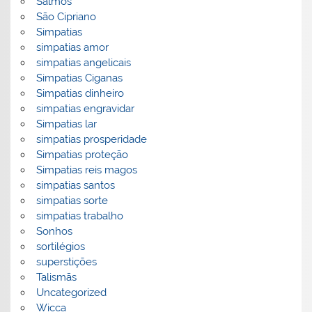
Salmos
São Cipriano
Simpatias
simpatias amor
simpatias angelicais
Simpatias Ciganas
Simpatias dinheiro
simpatias engravidar
Simpatias lar
simpatias prosperidade
Simpatias proteção
Simpatias reis magos
simpatias santos
simpatias sorte
simpatias trabalho
Sonhos
sortilégios
superstições
Talismãs
Uncategorized
Wicca