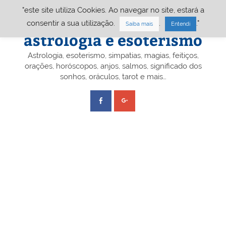
Skip
"este site utiliza Cookies. Ao navegar no site, estará a
to
content
Portal A&E – Portal
consentir a sua utilização.
.
."
Saiba mais
Entendi
astrologia e esoterismo
Astrologia, esoterismo, simpatias, magias, feitiços,
orações, horóscopos, anjos, salmos, significado dos
sonhos, oráculos, tarot e mais…