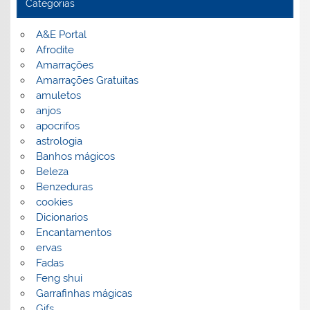
Categorias
A&E Portal
Afrodite
Amarrações
Amarrações Gratuitas
amuletos
anjos
apocrifos
astrologia
Banhos mágicos
Beleza
Benzeduras
cookies
Dicionarios
Encantamentos
ervas
Fadas
Feng shui
Garrafinhas mágicas
Gifs