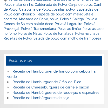
er
k
c
itt
ai
h
t
ar
Polvo malandrinho
,
Caldeirada de Polvo
,
Canja de polvo
,
Caril
e
e
e
er
l
o
e
de Polvo
,
Cataplana de Polvo
,
cozinhar polvo
,
Espetadas de
st
dI
b
o
Polvo com chouriço
,
Feijoada de polvo com malagueta e
coentros
,
Massada de Polvo
,
polvo
,
Polvo à Galega
,
Polvo à
n
o
M
Gomes de Sá com batata doce
,
Polvo á Lagareiro
,
Polvo á
o
ai
Provençal
,
Polvo à Transmontana
,
Polvo ao limão
,
Polvo assado
no forno
,
Polvo de Natal
,
Polvo de tomatada
,
Polvo na chapa
,
k
l
Receitas de Polvo
,
Salada de polvo com molho de framboesa
Posts recentes
Receita de Hambúrguer de frango com cebolinha
verde
Receita de Hamburguer de Grão-de-Bico
Receita de Cheeseburguers de carne e bacon
Receita de Hambúrgueres de requeijão e espinafres
Receita de Hambúrgueres de soja