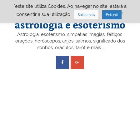
Skip
"este site utiliza Cookies. Ao navegar no site, estará a
to
content
Portal A&E – Portal
consentir a sua utilização.
.
."
Saiba mais
Entendi
astrologia e esoterismo
Astrologia, esoterismo, simpatias, magias, feitiços,
orações, horóscopos, anjos, salmos, significado dos
sonhos, oráculos, tarot e mais…