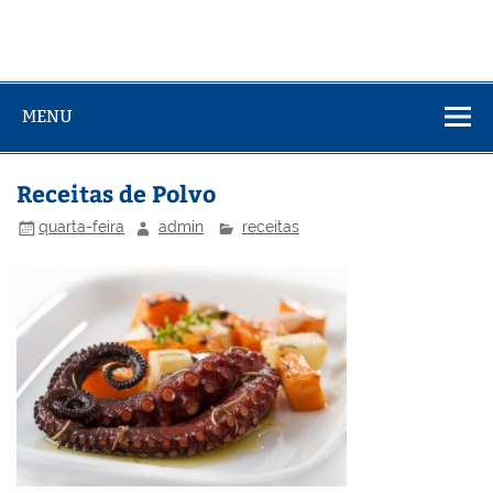
MENU
Receitas de Polvo
quarta-feira
admin
receitas