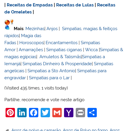
|
Receitas de Empadas
|
Receitas de Lulas
|
Receitas
de Omeletes
|
Mais
:
Mezinhas
|
Anjos
|
Simpatias, magias & feitiços
rápidos
|
Magia das
Fadas
|
Horoscopos
|
Encantamentos
|
Simpatias
Amor
|
Amarrações
|
Simpatias ciganas
|
Wicca
|
Simpatias &
magias egípcias
|
Amuletos & Talismãs
|
Simpatias a
Iemanjá
|
Simpatias Dinheiro & Prosperidade
|
Simpatias
angelicais
|
Simpatias a Sto Antonio
|
Simpatias para
engravidar
|
Simpatias para o Lar
|
(Visited 435 times, 1 visits today)
Partilhe, recomende e vote neste artigo
Pi
Li
F
T
G
Y
Pr
S
nt
n
a
w
m
a
in
h
Arroz de polvo e camarão
,
Arroz de Polvo no forno
,
Arroz