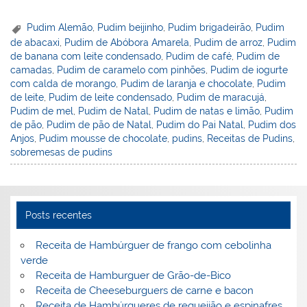
nt
n
a
w
m
a
in
h
er
k
c
itt
ai
h
t
ar
Pudim Alemão
,
Pudim beijinho
,
Pudim brigadeirão
,
Pudim
de abacaxi
,
Pudim de Abóbora Amarela
,
Pudim de arroz
,
Pudim
e
e
e
er
l
o
e
de banana com leite condensado
,
Pudim de café
,
Pudim de
st
dI
b
o
camadas
,
Pudim de caramelo com pinhões
,
Pudim de iogurte
com calda de morango
,
Pudim de laranja e chocolate
,
Pudim
n
o
M
de leite
,
Pudim de leite condensado
,
Pudim de maracujá
,
o
ai
Pudim de mel
,
Pudim de Natal
,
Pudim de natas e limão
,
Pudim
de pão
,
Pudim de pão de Natal
,
Pudim do Pai Natal
,
Pudim dos
k
l
Anjos
,
Pudim mousse de chocolate
,
pudins
,
Receitas de Pudins
,
sobremesas de pudins
Posts recentes
Receita de Hambúrguer de frango com cebolinha
verde
Receita de Hamburguer de Grão-de-Bico
Receita de Cheeseburguers de carne e bacon
Receita de Hambúrgueres de requeijão e espinafres