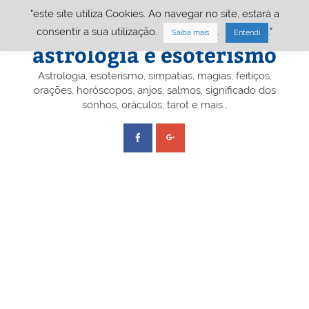
Skip
"este site utiliza Cookies. Ao navegar no site, estará a
to
content
Portal A&E – Portal
consentir a sua utilização.
.
."
Saiba mais
Entendi
astrologia e esoterismo
Astrologia, esoterismo, simpatias, magias, feitiços,
orações, horóscopos, anjos, salmos, significado dos
sonhos, oráculos, tarot e mais…