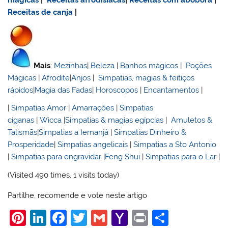
mágicas
|
Receitas afrodisiacas
|
Receitas com abóbora
|
Receitas de canja
|
Mais
:
Mezinhas
|
Beleza
|
Banhos mágicos
|
Poções
Mágicas
|
Afrodite
|
Anjos
|
Simpatias, magias & feitiços
rápidos
|
Magia das Fadas
|
Horoscopos
|
Encantamentos
|
|
Simpatias Amor
|
Amarrações
|
Simpatias
ciganas
|
Wicca
|
Simpatias & magias egípcias
|
Amuletos &
Talismãs
|
Simpatias a Iemanjá
|
Simpatias Dinheiro &
Prosperidade
|
Simpatias angelicais
|
Simpatias a Sto Antonio
|
Simpatias para engravidar
|
Feng Shui
|
Simpatias para o Lar
|
(Visited 490 times, 1 visits today)
Partilhe, recomende e vote neste artigo
Pi
Li
F
T
G
Y
Pr
S