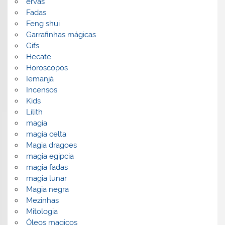
ervas
Fadas
Feng shui
Garrafinhas mágicas
Gifs
Hecate
Horoscopos
Iemanjá
Incensos
Kids
Lilith
magia
magia celta
Magia dragoes
magia egipcia
magia fadas
magia lunar
Magia negra
Mezinhas
Mitologia
Óleos magicos