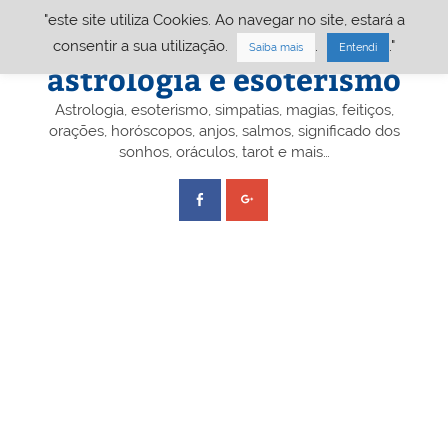
Skip
"este site utiliza Cookies. Ao navegar no site, estará a
to
content
Portal A&E – Portal
consentir a sua utilização.
.
."
Saiba mais
Entendi
astrologia e esoterismo
Astrologia, esoterismo, simpatias, magias, feitiços,
orações, horóscopos, anjos, salmos, significado dos
sonhos, oráculos, tarot e mais…