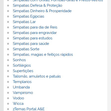
Simpatias com Orixás, Pombas-Giras e Pretos-velhos
Simpatias Defesa & Proteção
Simpatias Dinheiro & Prosperidade
Simpatias Egipcias
Simpatias Lar
Simpatias para dia de Reis
Simpatias para engravidar
Simpatias para estudos
Simpatias para saúde
Simpatias Sorte
Simpatias, magias e feitiços rápidos
Sonhos
Sortilégios
Supertições
Talismãs, amuletos e patuás
Templarios
Umbanda
Vampirismo
Vodoo
Wicca
zTemas Portal A&E