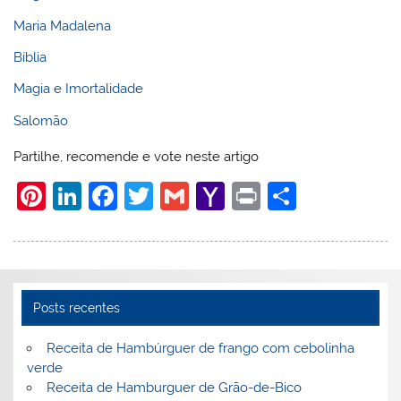
Maria Madalena
Bíblia
Magia e Imortalidade
Salomão
Partilhe, recomende e vote neste artigo
Pi
Li
F
T
G
Y
Pr
S
nt
n
a
w
m
a
in
h
er
k
c
itt
ai
h
t
ar
e
e
e
er
l
o
e
st
dI
b
o
Posts recentes
n
o
M
Receita de Hambúrguer de frango com cebolinha
o
ai
verde
Receita de Hamburguer de Grão-de-Bico
k
l