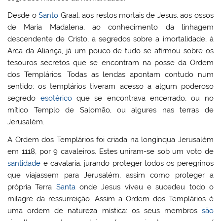
Desde o
Santo
Graal, aos restos mortais de Jesus, aos ossos
de Maria Madalena, ao conhecimento da linhagem
descendente de Cristo, a segredos sobre a imortalidade, á
Arca da Aliança, já um pouco de tudo se afirmou sobre os
tesouros secretos que se encontram na posse da Ordem
dos Templários. Todas as lendas apontam contudo num
sentido: os templários tiveram acesso a algum poderoso
segredo
esotérico
que se encontrava encerrado, ou no
mítico Templo de Salomão, ou algures nas terras de
Jerusalém.
A Ordem dos Templários foi criada na longínqua Jerusalém
em 1118, por 9 cavaleiros. Estes uniram-se sob um voto de
santidade
e cavalaria, jurando proteger todos os peregrinos
que viajassem para Jerusalém, assim como proteger a
própria Terra
Santa
onde Jesus viveu e sucedeu todo o
milagre da ressurreição. Assim a Ordem dos Templários é
uma ordem de natureza mística: os seus membros
são