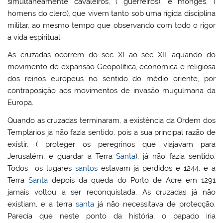
simultaneamente cavaleiros, ( guerreiros), e monges, (
homens do clero), que vivem tanto sob uma rígida disciplina
militar, ao mesmo tempo que observando com todo o rigor
a vida espiritual.
As cruzadas ocorrem do sec XI ao sec XII, aquando do
movimento de expansão Geopolítica, económica e religiosa
dos reinos europeus no sentido do médio oriente, por
contraposição aos movimentos de invasão muçulmana da
Europa.
Quando as cruzadas terminaram, a existência da Ordem dos
Templários já não fazia sentido, pois a sua principal razão de
existir, ( proteger os peregrinos que viajavam para
Jerusalém, e guardar a Terra
Santa
), já não fazia sentido.
Todos os lugares
santos
estavam já perdidos e 1244, e a
Terra
Santa
depois da queda do Porto de Acre em 1291
jamais voltou a ser reconquistada. As cruzadas já não
existiam, e a terra
santa
já não necessitava de protecção.
Parecia que neste ponto da história, o papado iria