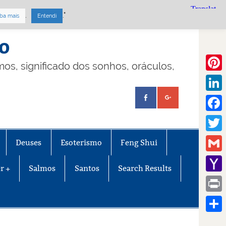
.
."
ba mais
Entendi
mo
lmos, significado dos sonhos, oráculos,
Pinte
Linke
Face
Twitt
Deuses
Esoterismo
Feng Shui
Gmail
r +
Salmos
Santos
Search Results
Yaho
Mail
Print
Share