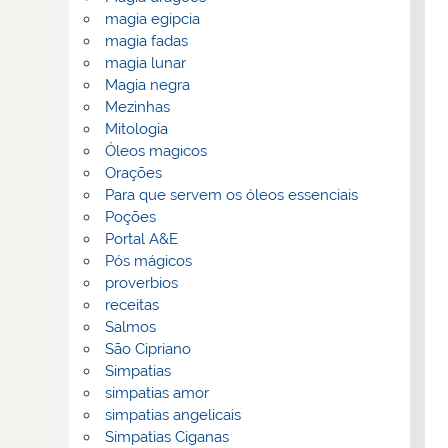
magia egipcia
magia fadas
magia lunar
Magia negra
Mezinhas
Mitologia
Óleos magicos
Orações
Para que servem os óleos essenciais
Poções
Portal A&E
Pós mágicos
proverbios
receitas
Salmos
São Cipriano
Simpatias
simpatias amor
simpatias angelicais
Simpatias Ciganas