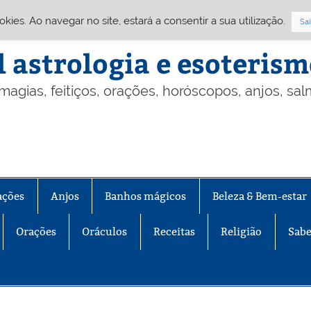
Cookies. Ao navegar no site, estará a consentir a sua utilização.
Sai
l astrologia e esoteris
 magias, feitiços, orações, horóscopos, anjos, sa
ações
Anjos
Banhos mágicos
Beleza & Bem-estar
Orações
Oráculos
Receitas
Religião
Sabe