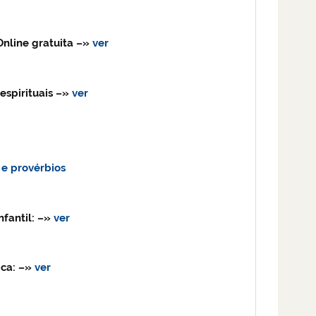
Online gratuita –»
ver
 espirituais –»
ver
 e provérbios
nfantil:
–»
ver
ica:
–»
ver