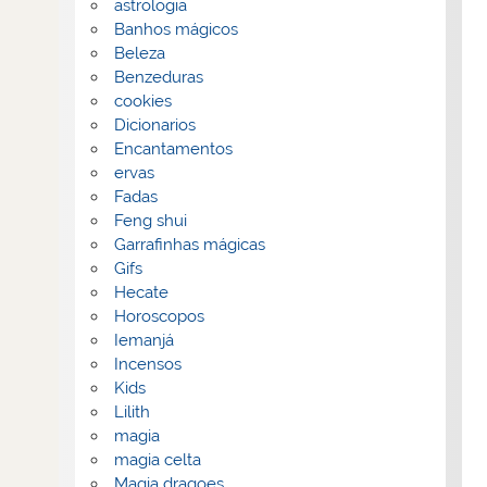
astrologia
Banhos mágicos
Beleza
Benzeduras
cookies
Dicionarios
Encantamentos
ervas
Fadas
Feng shui
Garrafinhas mágicas
Gifs
Hecate
Horoscopos
Iemanjá
Incensos
Kids
Lilith
magia
magia celta
Magia dragoes