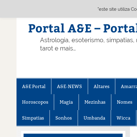
"este site utiliza 
Skip
to
content
Portal A&E – Porta
Astrologia, esoterismo, simpatias,
tarot e mais…
A&E Portal
A&E-NEWS
Altares
Amarr
Horoscopos
Magia
Mezinhas
Nomes
Simpatias
Sonhos
Umbanda
Wicca