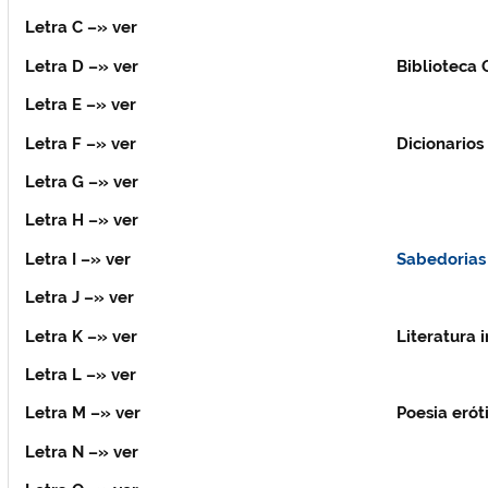
Letra C
–» ver
Letra D
–» ver
Biblioteca 
Letra E
–» ver
Letra F
–» ver
Dicionarios
Letra G
–» ver
Letra H
–» ver
Letra I
–» ver
Sabedorias
Letra J
–» ver
Letra K
–» ver
Literatura i
Letra L
–» ver
Letra M
–» ver
Poesia erót
Letra N
–» ver