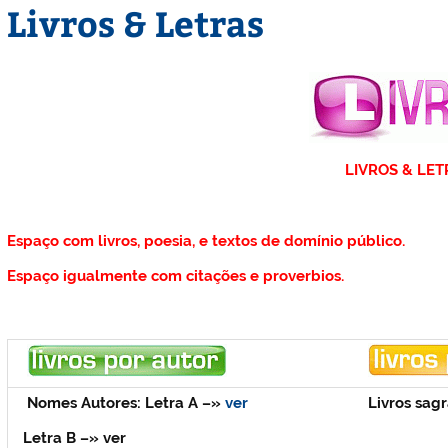
Livros & Letras
L
I
V
R
O
S
&
L
E
T
Espaço com livros, poesia, e textos de domínio público.
Espaço igualmente com citações e proverbios.
Nomes Autores:
Letra A
–»
ver
Livros sag
Letra B
–» ver