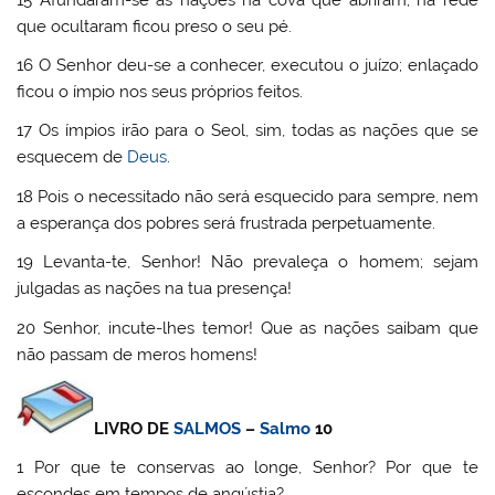
que ocultaram ficou preso o seu pé.
16 O Senhor deu-se a conhecer, executou o juízo; enlaçado
ficou o ímpio nos seus próprios feitos.
17 Os ímpios irão para o Seol, sim, todas as nações que se
esquecem de
Deus
.
18 Pois o necessitado não será esquecido para sempre, nem
a esperança dos pobres será frustrada perpetuamente.
19 Levanta-te, Senhor! Não prevaleça o homem; sejam
julgadas as nações na tua presença!
20 Senhor, incute-lhes temor! Que as nações saibam que
não passam de meros homens!
LIVRO DE
SALMOS
–
Salmo
10
1 Por que te conservas ao longe, Senhor? Por que te
escondes em tempos de angústia?