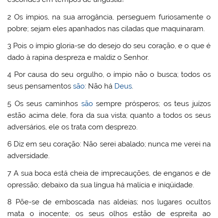
2 Os ímpios, na sua arrogância, perseguem furiosamente o
pobre; sejam eles apanhados nas ciladas que maquinaram.
3 Pois o ímpio gloria-se do desejo do seu coração, e o que é
dado à rapina despreza e maldiz o Senhor.
4 Por causa do seu orgulho, o ímpio não o busca; todos os
seus pensamentos
são
: Não há
Deus
.
5 Os seus caminhos
são
sempre prósperos; os teus juízos
estão acima dele, fora da sua vista; quanto a todos os seus
adversários, ele os trata com desprezo.
6 Diz em seu coração: Não serei abalado; nunca me verei na
adversidade.
7 A sua boca está cheia de imprecauções, de enganos e de
opressão; debaixo da sua língua há malícia e iniqüidade.
8 Põe-se de emboscada nas aldeias; nos lugares ocultos
mata o inocente; os seus olhos estão de espreita ao