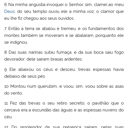
6 Na minha angústia invoquei o Senhor, sim, clamei ao meu
Deus
; do seu templo ouviu ele a minha voz; o clamor que
eu lhe fiz chegou aos seus ouvidos.
7 Então a terra se abalou e tremeu, e os fundamentos dos
montes também se moveram e se abalaram, porquanto ele
se indignou.
8 Das suas narinas subiu fumaça, e da sua boca saiu fogo
devorador; dele saíram brasas ardentes.
9 Ele abaixou os céus e desceu; trevas espessas havia
debaixo de seus pés.
10 Montou num querubim, e voou; sim, voou sobre as asas
do vento.
11 Fez das trevas o seu retiro secreto; o pavilhão que o
cercava era a escuridão das águas e as espessas nuvens do
céu.
12 Do resplendor da sua presença saíram, pelas suas