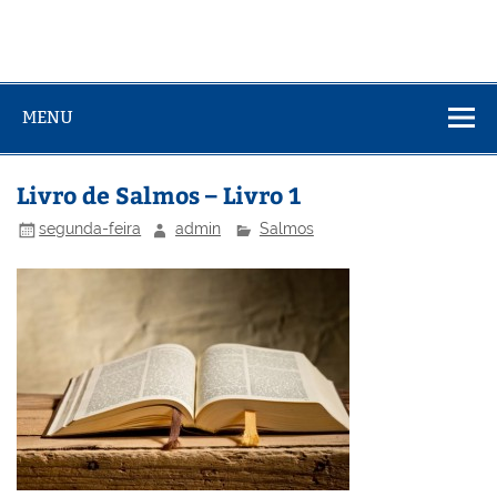
MENU
Livro de Salmos – Livro 1
segunda-feira
admin
Salmos