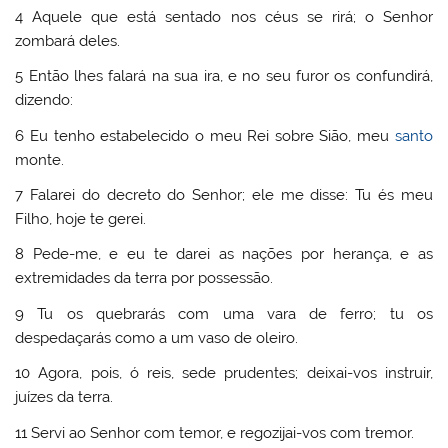
4 Aquele que está sentado nos céus se rirá; o Senhor
zombará deles.
5 Então lhes falará na sua ira, e no seu furor os confundirá,
dizendo:
6 Eu tenho estabelecido o meu Rei sobre Sião, meu
santo
monte.
7 Falarei do decreto do Senhor; ele me disse: Tu és meu
Filho, hoje te gerei.
8 Pede-me, e eu te darei as nações por herança, e as
extremidades da terra por possessão.
9 Tu os quebrarás com uma vara de ferro; tu os
despedaçarás como a um vaso de oleiro.
10 Agora, pois, ó reis, sede prudentes; deixai-vos instruir,
juízes da terra.
11 Servi ao Senhor com temor, e regozijai-vos com tremor.