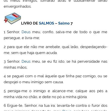
os meus inimigos; tornarão atrás e subitamente serão
envergonhados.
LIVRO DE
SALMOS
–
Salmo
7
1 Senhor,
Deus
meu, confio, salva-me de todo o que me
persegue, e livra-me;
2 para que ele não me arrebate, qual leão, despedaçando-
me, sem que haja quem acuda.
3 Senhor,
Deus
meu, se eu fiz isto, se há perversidade nas
minhas mãos,
4 se paguei com o mal àquele que tinha paz comigo, ou se
despojei o meu inimigo sem causa.
5 persiga-me o inimigo e alcance-me; calque aos pés a
minha vida no chão, e deite no pó a minha glória.
6 Ergue-te, Senhor, na tua ira; levanta-te contra o furor dos