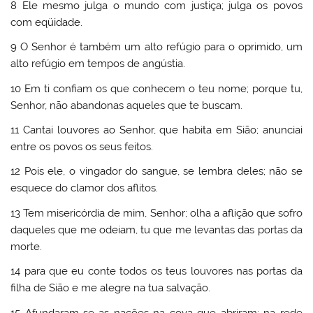
8 Ele mesmo julga o mundo com justiça; julga os povos
com eqüidade.
9 O Senhor é também um alto refúgio para o oprimido, um
alto refúgio em tempos de angústia.
10 Em ti confiam os que conhecem o teu nome; porque tu,
Senhor, não abandonas aqueles que te buscam.
11 Cantai louvores ao Senhor, que habita em Sião; anunciai
entre os povos os seus feitos.
12 Pois ele, o vingador do sangue, se lembra deles; não se
esquece do clamor dos aflitos.
13 Tem misericórdia de mim, Senhor; olha a aflição que sofro
daqueles que me odeiam, tu que me levantas das portas da
morte.
14 para que eu conte todos os teus louvores nas portas da
filha de Sião e me alegre na tua salvação.
15 Afundaram-se as nações na cova que abriram; na rede