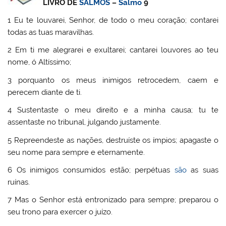
LIVRO DE
SALMOS
–
Salmo
9
1 Eu te louvarei, Senhor, de todo o meu coração; contarei
todas as tuas maravilhas.
2 Em ti me alegrarei e exultarei; cantarei louvores ao teu
nome, ó Altíssimo;
3 porquanto os meus inimigos retrocedem, caem e
perecem diante de ti.
4 Sustentaste o meu direito e a minha causa; tu te
assentaste no tribunal, julgando justamente.
5 Repreendeste as nações, destruíste os ímpios; apagaste o
seu nome para sempre e eternamente.
6 Os inimigos consumidos estão; perpétuas
são
as suas
ruínas.
7 Mas o Senhor está entronizado para sempre; preparou o
seu trono para exercer o juízo.