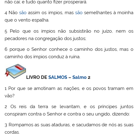
não cai; e tudo quanto fizer prosperará.
4 Não
são
assim os ímpios, mas
são
semelhantes à moinha
que o vento espalha.
5 Pelo que os ímpios não subsistirão no juízo, nem os
pecadores na congregação dos justos;
6 porque o Senhor conhece o caminho dos justos, mas o
caminho dos ímpios conduz à ruína.
LIVRO DE
SALMOS
–
Salmo
2
1 Por que se amotinam as nações, e os povos tramam em
vão?
2 Os reis da terra se levantam, e os príncipes juntos
conspiram contra o Senhor e contra o seu ungido, dizendo:
3 Rompamos as suas ataduras, e sacudamos de nós as suas
cordas.