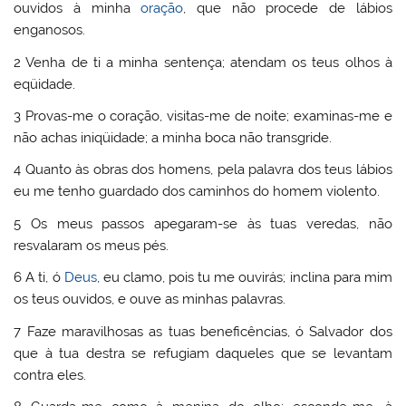
ouvidos à minha
oração
, que não procede de lábios
enganosos.
2 Venha de ti a minha sentença; atendam os teus olhos à
eqüidade.
3 Provas-me o coração, visitas-me de noite; examinas-me e
não achas iniqüidade; a minha boca não transgride.
4 Quanto às obras dos homens, pela palavra dos teus lábios
eu me tenho guardado dos caminhos do homem violento.
5 Os meus passos apegaram-se às tuas veredas, não
resvalaram os meus pés.
6 A ti, ó
Deus
, eu clamo, pois tu me ouvirás; inclina para mim
os teus ouvidos, e ouve as minhas palavras.
7 Faze maravilhosas as tuas beneficências, ó Salvador dos
que à tua destra se refugiam daqueles que se levantam
contra eles.