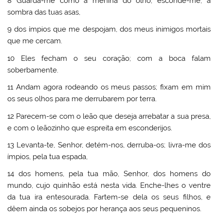
8 Guarda-me como à menina do olho; esconde-me, à
sombra das tuas asas,
9 dos ímpios que me despojam, dos meus inimigos mortais
que me cercam.
10 Eles fecham o seu coração; com a boca falam
soberbamente.
11 Andam agora rodeando os meus passos; fixam em mim
os seus olhos para me derrubarem por terra.
12 Parecem-se com o leão que deseja arrebatar a sua presa,
e com o leãozinho que espreita em esconderijos.
13 Levanta-te, Senhor, detém-nos, derruba-os; livra-me dos
ímpios, pela tua espada,
14 dos homens, pela tua mão, Senhor, dos homens do
mundo, cujo quinhão está nesta vida. Enche-lhes o ventre
da tua ira entesourada. Fartem-se dela os seus filhos, e
dêem ainda os sobejos por herança aos seus pequeninos.