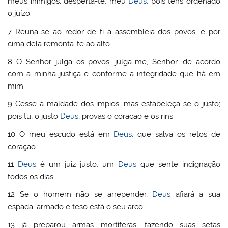
meus inimigos; desperta-te, meu
Deus
, pois tens ordenado
o juízo.
7 Reuna-se ao redor de ti a assembléia dos povos, e por
cima dela remonta-te ao alto.
8 O Senhor julga os povos; julga-me, Senhor, de acordo
com a minha justiça e conforme a integridade que há em
mim.
9 Cesse a maldade dos ímpios, mas estabeleça-se o justo;
pois tu, ó justo
Deus
, provas o coração e os rins.
10 O meu escudo está em
Deus
, que salva os retos de
coração.
11
Deus
é um juiz justo, um
Deus
que sente indignação
todos os dias.
12 Se o homem não se arrepender,
Deus
afiará a sua
espada; armado e teso está o seu arco;
13 já preparou armas mortíferas, fazendo suas setas