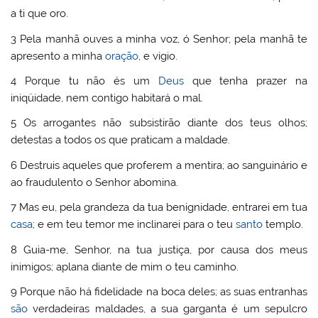
a ti que oro.
3 Pela manhã ouves a minha voz, ó Senhor; pela manhã te
apresento a minha
oração
, e vigio.
4 Porque tu não és um
Deus
que tenha prazer na
iniqüidade, nem contigo habitará o mal.
5 Os arrogantes não subsistirão diante dos teus olhos;
detestas a todos os que praticam a maldade.
6 Destruis aqueles que proferem a mentira; ao sanguinário e
ao fraudulento o Senhor abomina.
7 Mas eu, pela grandeza da tua benignidade, entrarei em tua
casa
; e em teu temor me inclinarei para o teu
santo
templo.
8 Guia-me, Senhor, na tua justiça, por causa dos meus
inimigos; aplana diante de mim o teu caminho.
9 Porque não há fidelidade na boca deles; as suas entranhas
são
verdadeiras maldades, a sua garganta é um sepulcro