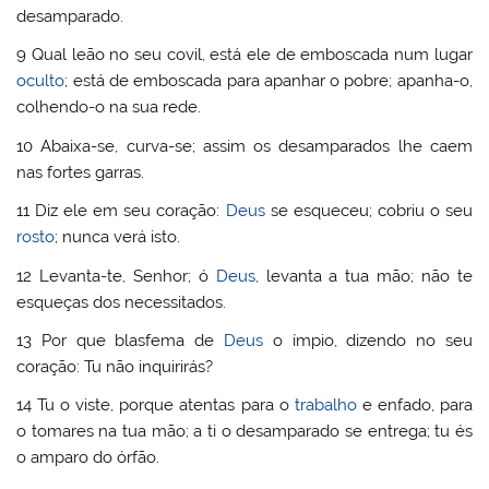
desamparado.
9 Qual leão no seu covil, está ele de emboscada num lugar
oculto
; está de emboscada para apanhar o pobre; apanha-o,
colhendo-o na sua rede.
10 Abaixa-se, curva-se; assim os desamparados lhe caem
nas fortes garras.
11 Diz ele em seu coração:
Deus
se esqueceu; cobriu o seu
rosto
; nunca verá isto.
12 Levanta-te, Senhor; ó
Deus
, levanta a tua mão; não te
esqueças dos necessitados.
13 Por que blasfema de
Deus
o ímpio, dizendo no seu
coração: Tu não inquirirás?
14 Tu o viste, porque atentas para o
trabalho
e enfado, para
o tomares na tua mão; a ti o desamparado se entrega; tu és
o amparo do órfão.