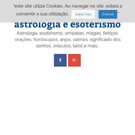
Skip
"este site utiliza Cookies. Ao navegar no site, estará a
to
content
Portal A&E – Portal
consentir a sua utilização.
.
."
Saiba mais
Entendi
astrologia e esoterismo
Astrologia, esoterismo, simpatias, magias, feitiços,
orações, horóscopos, anjos, salmos, significado dos
sonhos, oráculos, tarot e mais…