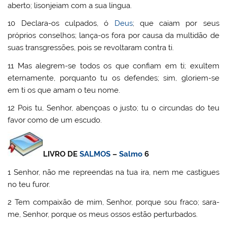
aberto; lisonjeiam com a sua língua.
10 Declara-os culpados, ó
Deus
; que caiam por seus
próprios conselhos; lança-os fora por causa da multidão de
suas transgressões, pois se revoltaram contra ti.
11 Mas alegrem-se todos os que confiam em ti; exultem
eternamente, porquanto tu os defendes; sim, gloriem-se
em ti os que amam o teu nome.
12 Pois tu, Senhor, abençoas o justo; tu o circundas do teu
favor como de um escudo.
LIVRO DE
SALMOS
–
Salmo
6
1 Senhor, não me repreendas na tua ira, nem me castigues
no teu furor.
2 Tem compaixão de mim, Senhor, porque sou fraco; sara-
me, Senhor, porque os meus ossos estão perturbados.