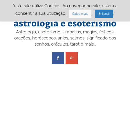
Skip
"este site utiliza Cookies. Ao navegar no site, estará a
to
content
Portal A&E – Portal
consentir a sua utilização.
.
."
Saiba mais
Entendi
astrologia e esoterismo
Astrologia, esoterismo, simpatias, magias, feitiços,
orações, horóscopos, anjos, salmos, significado dos
sonhos, oráculos, tarot e mais…