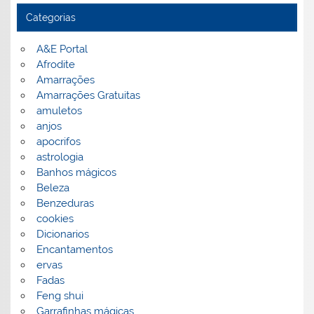
Categorias
A&E Portal
Afrodite
Amarrações
Amarrações Gratuitas
amuletos
anjos
apocrifos
astrologia
Banhos mágicos
Beleza
Benzeduras
cookies
Dicionarios
Encantamentos
ervas
Fadas
Feng shui
Garrafinhas mágicas