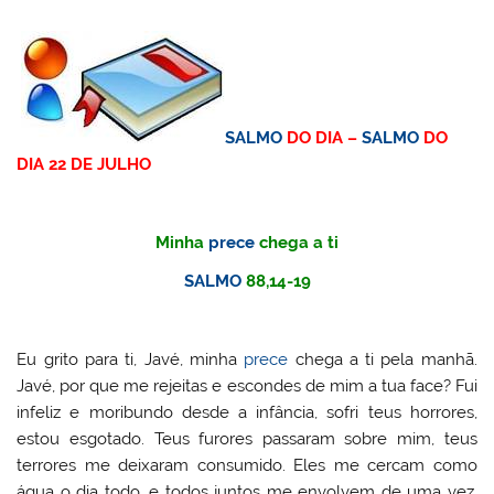
SALMO
DO DIA –
SALMO
DO
DIA 22 DE JULHO
Minha
prece
chega a ti
SALMO
88,14-19
Eu grito para ti, Javé, minha
prece
chega a ti pela manhã.
Javé, por que me rejeitas e escondes de mim a tua face? Fui
infeliz e moribundo desde a infância, sofri teus horrores,
estou esgotado. Teus furores passaram sobre mim, teus
terrores me deixaram consumido. Eles me cercam como
água o dia todo, e todos juntos me envolvem de uma vez.