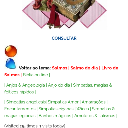
CONSULTAR
Voltar ao tema:
Salmos
|
Salmo do dia
|
Livro de
Salmos
|
Biblia on line
|
|
Anjos & Angeologia
|
Anjo do dia
|
Simpatias, magias &
feitiços rápidos
|
|
Simpatias angelicais
|
Simpatias Amor
|
Amarrações
|
Encantamentos
|
Simpatias ciganas
|
Wicca
|
Simpatias &
magias egípcias
|
Banhos mágicos
|
Amuletos & Talismãs
|
(Visited 115 times, 1 visits today)