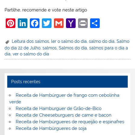
Partilhe, recomende e vote neste artigo
Pi
Li
F
T
G
Y
Pr
S
nt
n
a
w
m
a
in
h
er
k
c
itt
ai
h
t
ar
Leitura dos salmos
,
ler o salmo do dia
,
salmo do dia
,
Salmo
do dia 22 de Julho
,
salmos
,
Salmos do dia
,
salmos para o dia a
e
e
e
er
l
o
e
dia
,
ver o salmo do dia
st
dI
b
o
n
o
M
o
ai
Posts recentes
k
l
Receita de Hambúrguer de frango com cebolinha
verde
Receita de Hamburguer de Grão-de-Bico
Receita de Cheeseburguers de carne e bacon
Receita de Hambúrgueres de requeijão e espinafres
Receita de Hambúrgueres de soja