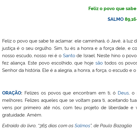
Feliz o povo que sabe
SALMO
89,16
Feliz o povo que sabe te aclamar: ele caminhará, ó Javé, à luz d
justiça é o seu orgulho. Sim, tu és a honra e a força dele, e 
nosso escudo, nosso rei é o
Santo
de Israel. Neste hino o povo
fez aliança. Este povo escolhido, que hoje
são
todos os povos 
Senhor da história. Ele é a alegria, a honra, a força, o escudo e o
ORAÇÃO
:
Felizes os povos que encontram em ti, ó
Deus
, o
melhores. Felizes aqueles que se voltam para ti, aceitando t
vens por primeiro até nós, com teu projeto de liberdade e v
gratuidade. Amém.
Extraído do livro, “365 dias com os
Salmos
”, de Paulo Bazaglia