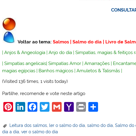
CONSULTA
Voltar ao tema:
Salmos
|
Salmo do dia
|
Livro de Salm
|
Anjos & Angeologia
|
Anjo do dia
|
Simpatias, magias & feitiços 
|
Simpatias angelicais
|
Simpatias Amor
|
Amarrações
|
Encantame
magias egípcias
|
Banhos mágicos
|
Amuletos & Talismãs
|
(Visited 136 times, 1 visits today)
Partilhe, recomende e vote neste artigo
Pi
Li
F
T
G
Y
Pr
S
nt
n
a
w
m
a
in
h
er
k
c
itt
ai
h
t
ar
Leitura dos salmos
,
ler o salmo do dia
,
salmo do dia
,
Salmo do 
dia a dia
,
ver o salmo do dia
e
e
e
er
l
o
e