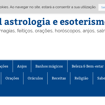
Cookies. Ao navegar no site, estará a consentir a sua utilização.
Sai
l astrologia e esoteris
 magias, feitiços, orações, horóscopos, anjos, sa
ações
Anjos
Banhos mágicos
Beleza & Bem-estar
Orações
Oráculos
Receitas
Religião
Sabe