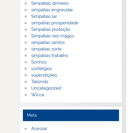
Simpatias dinheiro
simpatias engravidar
Simpatias lar
simpatias prosperidade
Simpatias proteção
Simpatias reis magos
simpatias santos
simpatias sorte
simpatias trabalho
Sonhos
sortilégios
superstições
Talismãs
Uncategorized
Wicca
Meta
Acessar