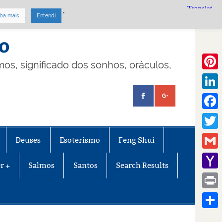
.
."
ba mais
Entendi
mo
lmos, significado dos sonhos, oráculos,
Pinte
Linke
Face
Twitt
Deuses
Esoterismo
Feng Shui
Gmail
r +
Salmos
Santos
Search Results
Yaho
Mail
Print
Share