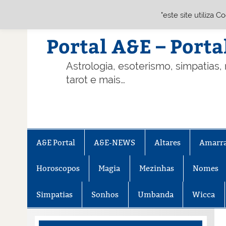
"este site utiliza 
Skip
to
content
Portal A&E – Porta
Astrologia, esoterismo, simpatias,
tarot e mais…
A&E Portal
A&E-NEWS
Altares
Amarr
Horoscopos
Magia
Mezinhas
Nomes
Simpatias
Sonhos
Umbanda
Wicca