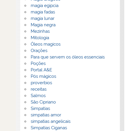
magia egipcia
magia fadas
magia lunar
Magia negra
Mezinhas
Mitologia
Óleos magicos
Orações
Para que servem os óleos essenciais
Poções
Portal A&E
Pós mágicos
proverbios
receitas
Salmos
São Cipriano
Simpatias
simpatias amor
simpatias angelicais
Simpatias Ciganas