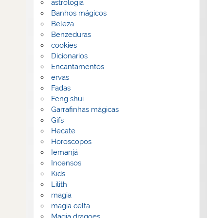
astrologia
Banhos mágicos
Beleza
Benzeduras
cookies
Dicionarios
Encantamentos
ervas
Fadas
Feng shui
Garrafinhas mágicas
Gifs
Hecate
Horoscopos
Iemanjá
Incensos
Kids
Lilith
magia
magia celta
Magia dragoes