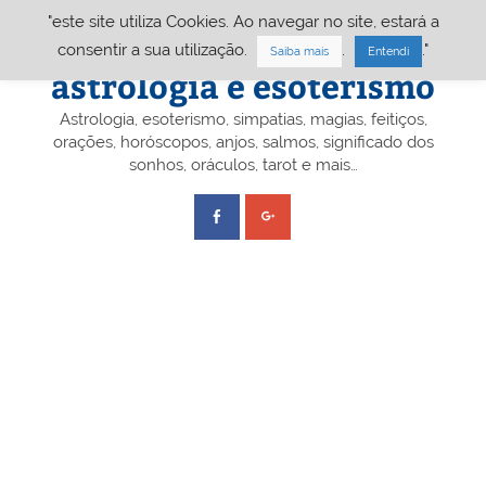
Skip
"este site utiliza Cookies. Ao navegar no site, estará a
to
content
Portal A&E – Portal
consentir a sua utilização.
.
."
Saiba mais
Entendi
astrologia e esoterismo
Astrologia, esoterismo, simpatias, magias, feitiços,
orações, horóscopos, anjos, salmos, significado dos
sonhos, oráculos, tarot e mais…