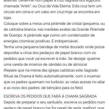
abelhas. Desenhe num papel a cruz sagrada dos egípcios,
chamada “Ankh”, ou Cruz da Vida Eterna. Esta cruz tem um
círculo em cima e um cabo em cruz.Hoje se encontra em
lojas.
Coloque sobre a mesa uma pirâmide de cristal (pequena, ou
de cartolina branca, nas medidas exatas da Grande Pirâmide
de Queóps. A pirâmide age como um condensador de
energias cósmicas positivas. É indispensável.
Tenha uma pequena bandeja de metal dourado onde possa
depositar a cinza dos pedaços de papel branco com os
pedidos que você vai escrever à mão. Se desejar, queime
uma vareta de incenso de sândalo ou de almiscar.
(Repare que na mioria das igrejas católicas este Sagrado
Ritual da Chama é feito automaticamente, com o incenso
que os padres queimam no turíbulo, as velas acesas no altar
e as
rezas
dos padres, de bênçãos para os fiéis)
ESCREVA OS PEDIDOS QUE FARÁ À CHAMA SAGRADA
Depois de preparar o seu santuário, escreva os pedidos num
pedaço de papel branco (se for papel de seda, melhor), que