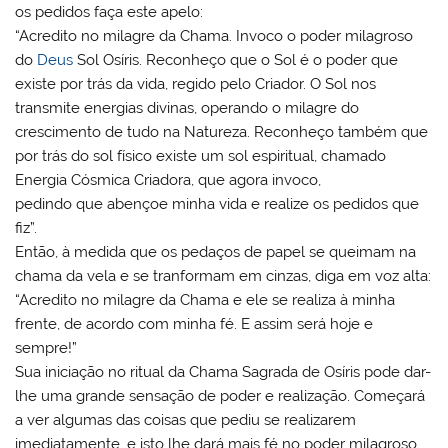
os pedidos faça este apelo:
“Acredito no milagre da Chama. Invoco o poder milagroso
do
Deus
Sol Osíris. Reconheço que o Sol é o poder que
existe por trás da vida, regido pelo Criador. O Sol nos
transmite energias divinas, operando o milagre do
crescimento de tudo na Natureza. Reconheço também que
por trás do sol físico existe um sol espiritual, chamado
Energia Cósmica Criadora, que agora invoco,
pedindo que abençoe minha vida e realize os pedidos que
fiz”.
Então, à medida que os pedaços de papel se queimam na
chama da vela e se tranformam em cinzas, diga em voz alta:
“Acredito no milagre da Chama e ele se realiza à minha
frente, de acordo com minha fé. E assim será hoje e
sempre!”
Sua iniciação no ritual da Chama Sagrada de Osíris pode dar-
lhe uma grande sensação de poder e realização. Começará
a ver algumas das coisas que pediu se realizarem
imediatamente, e isto lhe dará mais fé no poder milagroso