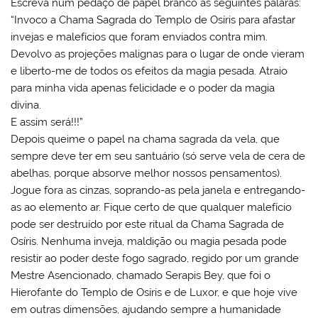
Escreva num pedaço de papel branco as seguintes palaras:
“Invoco a Chama Sagrada do Templo de Osíris para afastar
invejas e malefícios que foram enviados contra mim.
Devolvo as projeções malignas para o lugar de onde vieram
e liberto-me de todos os efeitos da magia pesada. Atraio
para minha vida apenas felicidade e o poder da magia
divina.
E assim será!!!”
Depois queime o papel na chama sagrada da vela, que
sempre deve ter em seu santuário (só serve vela de cera de
abelhas, porque absorve melhor nossos pensamentos).
Jogue fora as cinzas, soprando-as pela janela e entregando-
as ao elemento ar. Fique certo de que qualquer malefício
pode ser destruído por este ritual da Chama Sagrada de
Osíris. Nenhuma inveja, maldição ou magia pesada pode
resistir ao poder deste fogo sagrado, regido por um grande
Mestre Asencionado, chamado Serapis Bey, que foi o
Hierofante do Templo de Osíris e de Luxor, e que hoje vive
em outras dimensões, ajudando sempre a humanidade