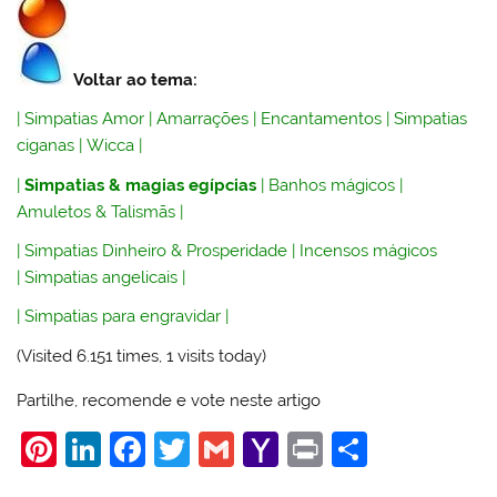
Voltar ao tema:
|
Simpatias Amor
|
Amarrações
|
Encantamentos
|
Simpatias
ciganas
|
Wicca
|
|
Simpatias & magias egípcias
|
Banhos mágicos
|
Amuletos & Talismãs
|
|
Simpatias Dinheiro & Prosperidade
|
Incensos mágicos
|
Simpatias angelicais
|
|
Simpatias para engravidar
|
(Visited 6.151 times, 1 visits today)
Partilhe, recomende e vote neste artigo
Pi
Li
F
T
G
Y
Pr
S
nt
n
a
w
m
a
in
h