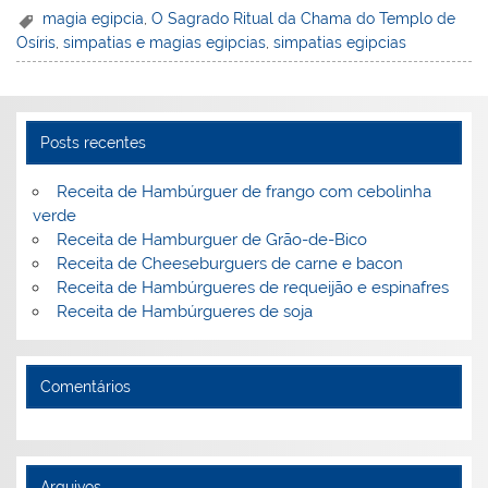
er
k
c
itt
ai
h
t
ar
magia egipcia
,
O Sagrado Ritual da Chama do Templo de
Osíris
,
simpatias e magias egipcias
,
simpatias egipcias
e
e
e
er
l
o
e
st
dI
b
o
n
o
M
Posts recentes
o
ai
k
l
Receita de Hambúrguer de frango com cebolinha
verde
Receita de Hamburguer de Grão-de-Bico
Receita de Cheeseburguers de carne e bacon
Receita de Hambúrgueres de requeijão e espinafres
Receita de Hambúrgueres de soja
Comentários
Arquivos