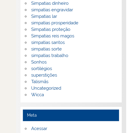
Simpatias dinheiro
simpatias engravidar
Simpatias lar
simpatias prosperidade
Simpatias proteção
Simpatias reis magos
simpatias santos
simpatias sorte
simpatias trabalho
Sonhos
sortilégios
superstições
Talismãs
Uncategorized
Wicca
Meta
Acessar