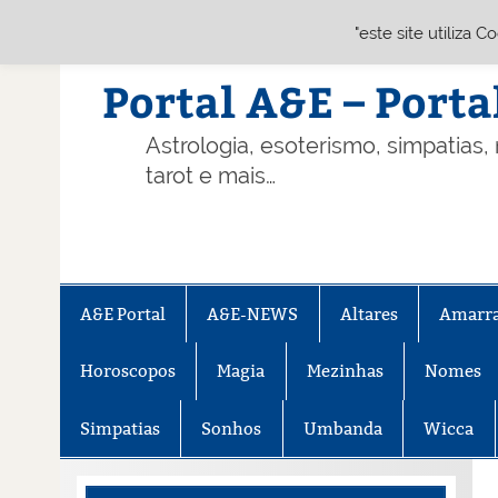
"este site utiliza 
Skip
to
content
Portal A&E – Porta
Astrologia, esoterismo, simpatias,
tarot e mais…
A&E Portal
A&E-NEWS
Altares
Amarr
Horoscopos
Magia
Mezinhas
Nomes
Simpatias
Sonhos
Umbanda
Wicca