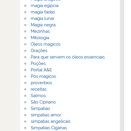
magia egipcia
magia fadas
magia lunar
Magia negra
Mezinhas
Mitologia
Óleos magicos
Orações
Para que servem os óleos essenciais
Poções
Portal A&E
Pós mágicos
proverbios
receitas
Salmos
São Cipriano
Simpatias
simpatias amor
simpatias angelicais
Simpatias Ciganas