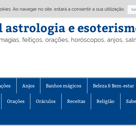
Cookies. Ao navegar no site, estará a consentir a sua utilização.
Sai
l astrologia e esoteris
 magias, feitiços, orações, horóscopos, anjos, sa
ações
Anjos
Banhos mágicos
Beleza & Bem-estar
Orações
Oráculos
Receitas
Religião
Sabe