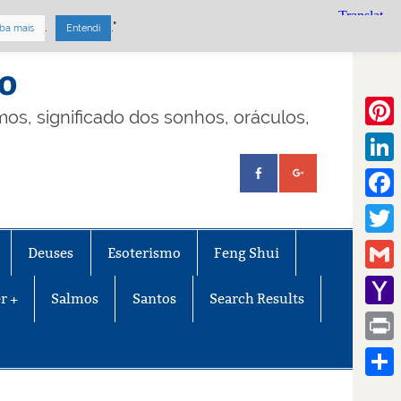
.
."
ba mais
Entendi
mo
lmos, significado dos sonhos, oráculos,
Pinte
Linke
Face
Twitt
Deuses
Esoterismo
Feng Shui
Gmail
r +
Salmos
Santos
Search Results
Yaho
Mail
Print
Share