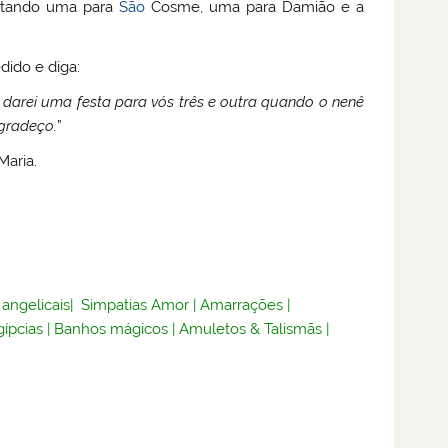
fertando uma para
São
Cosme, uma para Damião e a
dido e diga:
, darei uma festa para vós três e outra quando o nenê
gradeço.
”
Maria.
 angelicais
|
Simpatias Amor
|
Amarrações
|
gípcias
|
Banhos mágicos
|
Amuletos & Talismãs
|