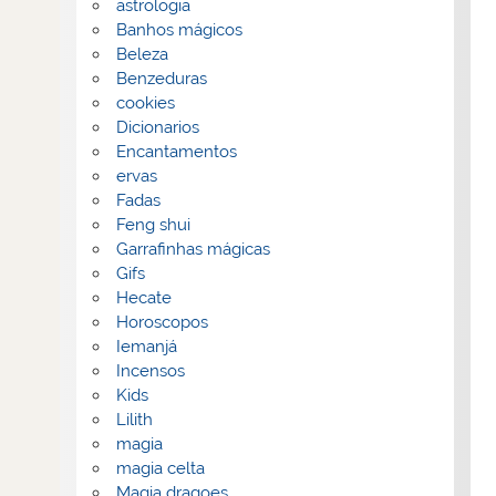
astrologia
Banhos mágicos
Beleza
Benzeduras
cookies
Dicionarios
Encantamentos
ervas
Fadas
Feng shui
Garrafinhas mágicas
Gifs
Hecate
Horoscopos
Iemanjá
Incensos
Kids
Lilith
magia
magia celta
Magia dragoes