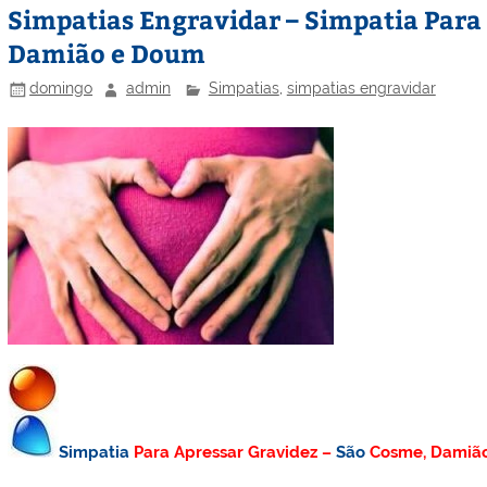
Simpatias Engravidar – Simpatia Para
Damião e Doum
domingo
admin
Simpatias
,
simpatias engravidar
Simpatia
Para Apressar Gravidez –
São
Cosme, Damiã