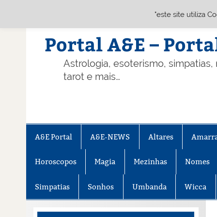
"este site utiliza 
Skip
to
content
Portal A&E – Porta
Astrologia, esoterismo, simpatias,
tarot e mais…
A&E Portal
A&E-NEWS
Altares
Amarr
Horoscopos
Magia
Mezinhas
Nomes
Simpatias
Sonhos
Umbanda
Wicca