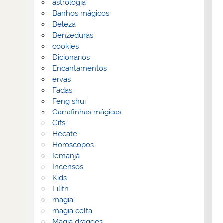
astrologia
Banhos mágicos
Beleza
Benzeduras
cookies
Dicionarios
Encantamentos
ervas
Fadas
Feng shui
Garrafinhas mágicas
Gifs
Hecate
Horoscopos
Iemanjá
Incensos
Kids
Lilith
magia
magia celta
Magia dragoes