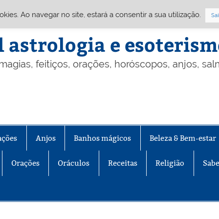
Cookies. Ao navegar no site, estará a consentir a sua utilização.
Sai
l astrologia e esoteris
 magias, feitiços, orações, horóscopos, anjos, sa
ações
Anjos
Banhos mágicos
Beleza & Bem-estar
Orações
Oráculos
Receitas
Religião
Sabe