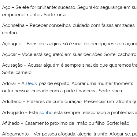
Aço – Se ele for brilhante: sucesso. Segurá-lo: segurança em sua
empreendimentos. Sorte: urso.
Aconselha – Receber conselhos: cuidado com falsas amizades. 
coelho.
Açougue – Bons presságios. só é sinal de decepções se o açougu
Açúcar – Você está segura(o) em suas decisões. Sorte: cachorro
Acusação – Acusar alguém é sempre sinal de que queremos transf
Sorte: camelo.
Adorar – A
Deus
: paz de espírito. Adorar uma mulher (homem): i
outra pessoa: cuidado com a parte financeira. Sorte: vaca.
Adultério – Prazeres de curta duração. Presenciar um: afronta que
Advogado – Este
sonho
está sempre relacionado a problemas act
Afilhado – Casamento próximo de irmão ou filho. Sorte: leão.
Afogamento – Ver pessoa afogada: alegria, triunfo. Afogar-se: pe