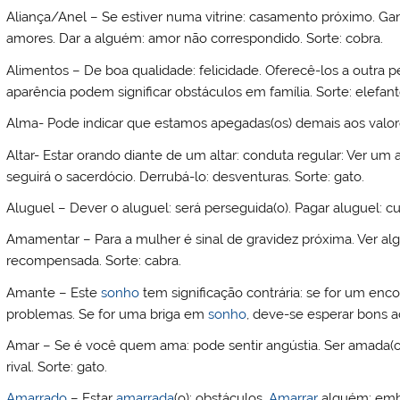
Aliança/Anel – Se estiver numa vitrine: casamento próximo. Ga
amores. Dar a alguém: amor não correspondido. Sorte: cobra.
Alimentos – De boa qualidade: felicidade. Oferecê-los a outra
aparência podem significar obstáculos em família. Sorte: elefant
Alma- Pode indicar que estamos apegadas(os) demais aos valores
Altar- Estar orando diante de um altar: conduta regular: Ver um a
seguirá o sacerdócio. Derrubá-lo: desventuras. Sorte: gato.
Aluguel – Dever o aluguel: será perseguida(o). Pagar aluguel: cu
Amamentar – Para a mulher é sinal de gravidez próxima. Ver al
recompensada. Sorte: cabra.
Amante – Este
sonho
tem significação contrária: se for um enc
problemas. Se for uma briga em
sonho
, deve-se esperar bons a
Amar – Se é você quem ama: pode sentir angústia. Ser amada(o):
rival. Sorte: gato.
Amarrado
– Estar
amarrada
(o): obstáculos.
Amarrar
alguém: emba