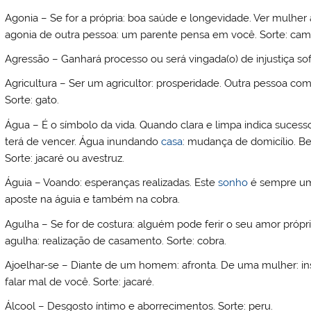
Agonia – Se for a própria: boa saúde e longevidade. Ver mulher
agonia de outra pessoa: um parente pensa em você. Sorte: cam
Agressão – Ganhará processo ou será vingada(o) de injustiça sofr
Agricultura – Ser um agricultor: prosperidade. Outra pessoa como
Sorte: gato.
Água – É o símbolo da vida. Quando clara e limpa indica sucesso
terá de vencer. Água inundando
casa
: mudança de domicílio. Be
Sorte: jacaré ou avestruz.
Águia – Voando: esperanças realizadas. Este
sonho
é sempre um 
aposte na águia e também na cobra.
Agulha – Se for de costura: alguém pode ferir o seu amor próprio.
agulha: realização de casamento. Sorte: cobra.
Ajoelhar-se – Diante de um homem: afronta. De uma mulher: in
falar mal de você. Sorte: jacaré.
Álcool – Desgosto íntimo e aborrecimentos. Sorte: peru.