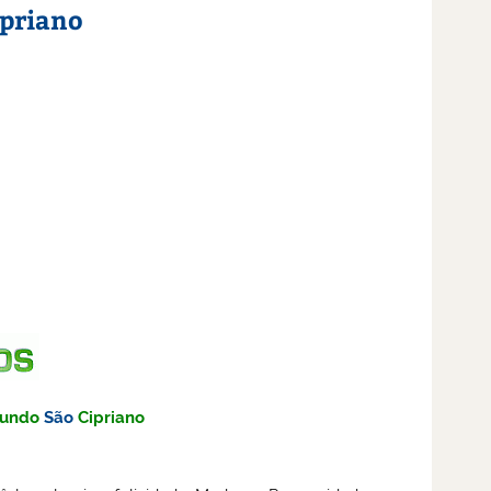
ipriano
undo
São
Cipriano