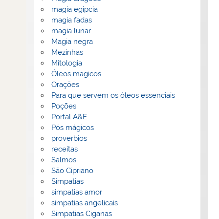
magia egipcia
magia fadas
magia lunar
Magia negra
Mezinhas
Mitologia
Óleos magicos
Orações
Para que servem os óleos essenciais
Poções
Portal A&E
Pós mágicos
proverbios
receitas
Salmos
São Cipriano
Simpatias
simpatias amor
simpatias angelicais
Simpatias Ciganas