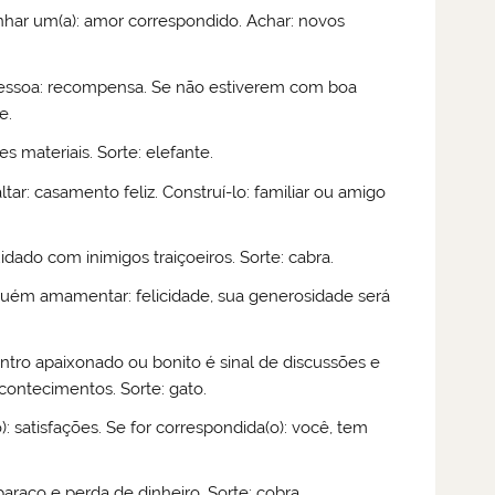
nhar um(a): amor correspondido. Achar: novos
 pessoa: recompensa. Se não estiverem com boa
e.
 materiais. Sorte: elefante.
ltar: casamento feliz. Construí-lo: familiar ou amigo
idado com inimigos traiçoeiros. Sorte: cabra.
guém amamentar: felicidade, sua generosidade será
ontro apaixonado ou bonito é sinal de discussões e
contecimentos. Sorte: gato.
 satisfações. Se for correspondida(o): você, tem
raço e perda de dinheiro. Sorte: cobra.