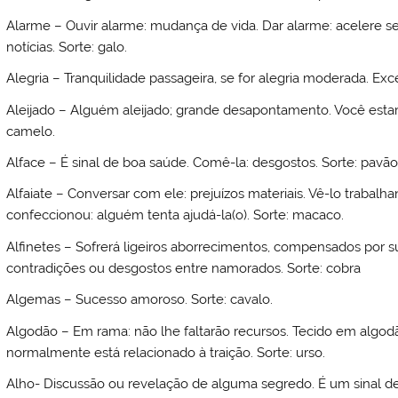
Alarme – Ouvir alarme: mudança de vida. Dar alarme: acelere se
notícias. Sorte: galo.
Alegria – Tranquilidade passageira, se for alegria moderada. Exce
Aleijado – Alguém aleijado; grande desapontamento. Você estar a
camelo.
Alface – É sinal de boa saúde. Comê-la: desgostos. Sorte: pavão
Alfaiate – Conversar com ele: prejuízos materiais. Vê-lo trabalh
confeccionou: alguém tenta ajudá-la(o). Sorte: macaco.
Alfinetes – Sofrerá ligeiros aborrecimentos, compensados por s
contradições ou desgostos entre namorados. Sorte: cobra
Algemas – Sucesso amoroso. Sorte: cavalo.
Algodão – Em rama: não lhe faltarão recursos. Tecido em algodã
normalmente está relacionado à traição. Sorte: urso.
Alho- Discussão ou revelação de alguma segredo. É um sinal d