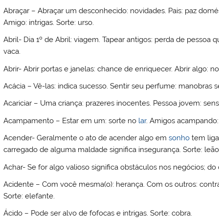
Abraçar – Abraçar um desconhecido: novidades. Pais: paz domé
Amigo: intrigas. Sorte: urso.
Abril- Dia 1º de Abril: viagem. Tapear antigos: perda de pessoa 
vaca.
Abrir- Abrir portas e janelas: chance de enriquecer. Abrir algo: 
Acácia – Vê-las: indica sucesso. Sentir seu perfume: manobras s
Acariciar – Uma criança: prazeres inocentes. Pessoa jovem: sens
Acampamento – Estar em um: sorte no
lar
. Amigos acampando: 
Acender- Geralmente o ato de acender algo em
sonho
tem lig
carregado de alguma maldade significa insegurança. Sorte: leão
Achar- Se for algo valioso significa obstáculos nos negócios; do
Acidente – Com você mesma(o): herança. Com os outros: contrar
Sorte: elefante.
Ácido – Pode ser alvo de fofocas e intrigas. Sorte: cobra.