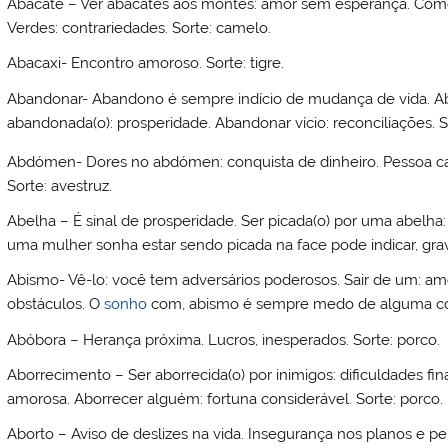
Abacate – Ver abacates aos montes: amor sem esperança. Comê-l
Verdes: contrariedades. Sorte: camelo.
Abacaxi- Encontro amoroso. Sorte: tigre.
Abandonar- Abandono é sempre indício de mudança de vida. Ab
abandonada(o): prosperidade. Abandonar vício: reconciliações. So
Abdómen- Dores no abdómen: conquista de dinheiro. Pessoa 
Sorte: avestruz.
Abelha – É sinal de prosperidade. Ser picada(o) por uma abelha:
uma mulher sonha estar sendo picada na face pode indicar, gravi
Abismo- Vê-lo: você tem adversários poderosos. Sair de um: amo
obstáculos. O
sonho
com, abismo é sempre medo de alguma cois
Abóbora – Herança próxima. Lucros, inesperados. Sorte: porco.
Aborrecimento – Ser aborrecida(o) por inimigos: dificuldades fi
amorosa. Aborrecer alguém: fortuna considerável. Sorte: porco.
Aborto – Aviso de deslizes na vida. Insegurança nos planos e per