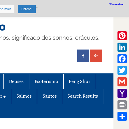
.
."
ba mais
Entendi
mo
lmos, significado dos sonhos, oráculos,
Pinte
Linke
Face
Twitt
Deuses
Esoterismo
Feng Shui
Gmail
r +
Salmos
Santos
Search Results
Yaho
Mail
Print
Share