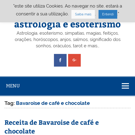
Skip
"este site utiliza Cookies. Ao navegar no site, estará a
to
content
Portal A&E – Portal
consentir a sua utilização.
.
."
Saiba mais
Entendi
astrologia e esoterismo
Astrologia, esoterismo, simpatias, magias, feitiços,
orações, horóscopos, anjos, salmos, significado dos
sonhos, oráculos, tarot e mais…
MENU
Tag:
Bavaroise de café e chocolate
Receita de Bavaroise de café e
chocolate