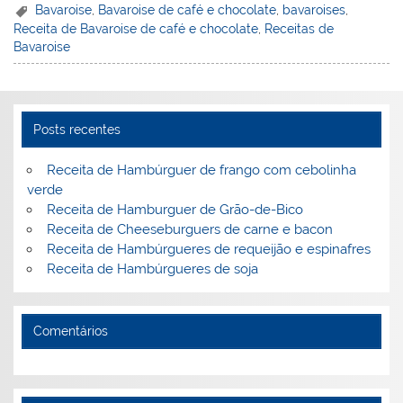
er
k
c
itt
ai
h
t
ar
Bavaroise
,
Bavaroise de café e chocolate
,
bavaroises
,
Receita de Bavaroise de café e chocolate
,
Receitas de
e
e
e
er
l
o
e
Bavaroise
st
dI
b
o
n
o
M
o
ai
Posts recentes
k
l
Receita de Hambúrguer de frango com cebolinha
verde
Receita de Hamburguer de Grão-de-Bico
Receita de Cheeseburguers de carne e bacon
Receita de Hambúrgueres de requeijão e espinafres
Receita de Hambúrgueres de soja
Comentários