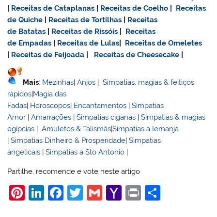
|
Receitas de Cataplanas
|
Receitas de Coelho
|
Receitas
de Quiche
|
Receitas de Tortilhas
|
Receitas
de Batatas
|
Receitas de Rissóis
|
Receitas
de Empadas
|
Receitas de Lulas
|
Receitas de Omeletes
|
Receitas de Feijoada
|
Receitas de Cheesecake
|
Mais
:
Mezinhas
|
Anjos
|
Simpatias, magias & feitiços
rápidos
|
Magia das
Fadas
|
Horoscopos
|
Encantamentos
|
Simpatias
Amor
|
Amarrações
|
Simpatias ciganas
|
Simpatias & magias
egípcias
|
Amuletos & Talismãs
|
Simpatias a Iemanjá
|
Simpatias Dinheiro & Prosperidade
|
Simpatias
angelicais
|
Simpatias a Sto Antonio
|
Partilhe, recomende e vote neste artigo
Pi
Li
F
T
G
Y
Pr
S
nt
n
a
w
m
a
in
h