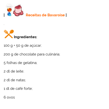
|
Receitas de Bavaroise
|
.
Ingredientes:
100 g + 50 g de açúcar;
200 g de chocolate para culinária;
5 folhas de gelatina;
2 dl de leite;
2 dl de natas;
1 dl de café forte;
6 ovos