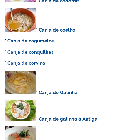
*
Canja de codorniz
*
C
anja de coelho
*
Canja de cogumelos
*
Canja de conquilhas
*
Canja de corvina
*
C
anja de Galinha
*
Canja de galinha á Antiga