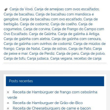
nt
n
a
w
m
a
in
h
er
k
c
itt
ai
h
t
ar
Canja da Vovó
,
Canja de ameijoas com ovos escalfados
,
Canja de bacalhau
,
Canja de bacalhau com mandioca e
e
e
e
er
l
o
e
gengibre
,
Canja de bacalhau com ovo escalfado
,
Canja de
st
dI
b
o
berbigão
,
Canja de codorniz
,
Canja de coelho
,
Canja de
cogumelos
,
Canja de corvina
,
Canja de Frango do Campo com
n
o
M
Ovo Escalfado
,
Canja de Galinha
,
Canja de galinha á Antiga
,
o
ai
Canja de galinha com aletria
,
Canja de galinha com cenoura
,
Canja de galinha com ovinhos de codorniz
,
Canja de miúdos de
k
l
frango
,
Canja de Natal
,
Canja de ostras
,
Canja de Pato
,
Canja
de peixe e mar
,
Canja de Perdiz
,
Canja de peru
,
Canja de polvo
,
Canja de tofu
,
Canja judaica
,
Canja vegana
,
receitas de canja
Posts recentes
Receita de Hambúrguer de frango com cebolinha
verde
Receita de Hamburguer de Grão-de-Bico
Receita de Cheeseburguers de carne e bacon