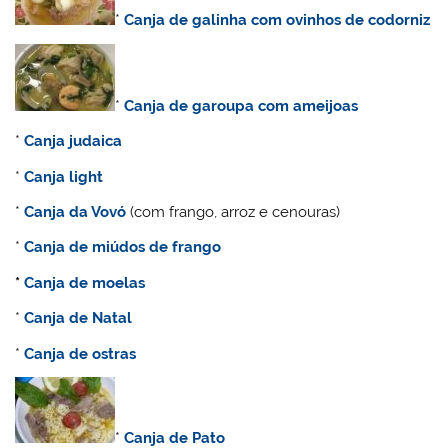
*
Canja de galinha com ovinhos de codorniz
*
Canja de garoupa com ameijoas
*
Canja judaica
*
Canja light
*
Canja da Vovó
(com frango, arroz e cenouras)
*
Canja de miúdos de frango
*
Canja de moelas
*
C
anja de Natal
*
Canja de ostras
*
C
anja de Pato