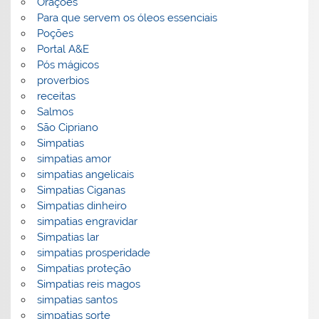
Orações
Para que servem os óleos essenciais
Poções
Portal A&E
Pós mágicos
proverbios
receitas
Salmos
São Cipriano
Simpatias
simpatias amor
simpatias angelicais
Simpatias Ciganas
Simpatias dinheiro
simpatias engravidar
Simpatias lar
simpatias prosperidade
Simpatias proteção
Simpatias reis magos
simpatias santos
simpatias sorte