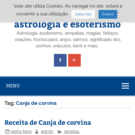
Skip
"este site utiliza Cookies. Ao navegar no site, estará a
to
content
Portal A&E – Portal
consentir a sua utilização.
.
."
Saiba mais
Entendi
astrologia e esoterismo
Astrologia, esoterismo, simpatias, magias, feitiços,
orações, horóscopos, anjos, salmos, significado dos
sonhos, oráculos, tarot e mais…
MENU
Tag:
Canja de corvina
Receita de Canja de corvina
sexta-feira
admin
receitas