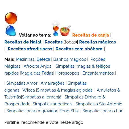
Voltar ao tema
:
Receitas de canja
|
Receitas de Natal
|
Receitas
(todas)
|
Receitas mágicas
|
Receitas afrodisiacas
|
Receitas com abóbora
|
Mais
:
Mezinhas
|
Beleza
|
Banhos mágicos
|
Poções
Mágicas
|
Afrodite
|
Anjos
|
Simpatias, magias & feitiços
rápidos
|
Magia das Fadas
|
Horoscopos
|
Encantamentos
|
|
Simpatias Amor
|
Amarrações
|
Simpatias
ciganas
|
Wicca
|
Simpatias & magias egípcias
|
Amuletos &
Talismãs
|
Simpatias a Iemanjá
|
Simpatias Dinheiro &
Prosperidade
|
Simpatias angelicais
|
Simpatias a Sto Antonio
|
Simpatias para engravidar
|
Feng Shui
|
Simpatias para o Lar
|
Partilhe, recomende e vote neste artigo