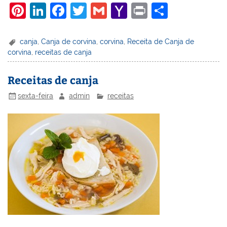
Pi
Li
F
T
G
Y
Pr
S
nt
n
a
w
m
a
in
h
er
k
c
itt
ai
h
t
ar
canja
,
Canja de corvina
,
corvina
,
Receita de Canja de
corvina
,
receitas de canja
e
e
e
er
l
o
e
st
dI
b
o
Receitas de canja
n
o
M
sexta-feira
admin
receitas
o
ai
k
l