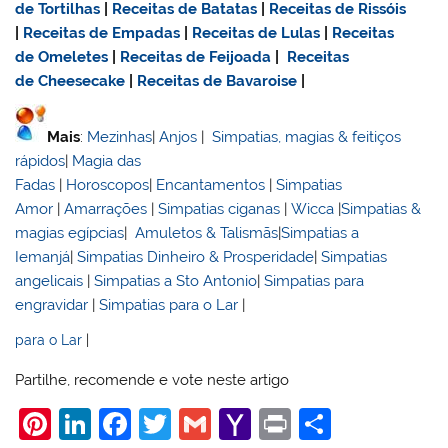
de Tortilhas
|
Receitas de Batatas
|
Receitas de Rissóis
|
Receitas de Empadas
|
Receitas de Lulas
|
Receitas
de Omeletes
|
Receitas de Feijoada
|
Receitas
de Cheesecake
|
Receitas de Bavaroise
|
Mais
:
Mezinhas
|
Anjos
|
Simpatias, magias & feitiços
rápidos
|
Magia das
Fadas
|
Horoscopos
|
Encantamentos
|
Simpatias
Amor
|
Amarrações
|
Simpatias ciganas
|
Wicca
|
Simpatias &
magias egípcias
|
Amuletos & Talismãs
|
Simpatias a
Iemanjá
|
Simpatias Dinheiro & Prosperidade
|
Simpatias
angelicais
|
Simpatias a Sto Antonio
|
Simpatias para
engravidar
|
Simpatias para o Lar
|
para o Lar
|
Partilhe, recomende e vote neste artigo
Pi
Li
F
T
G
Y
Pr
S