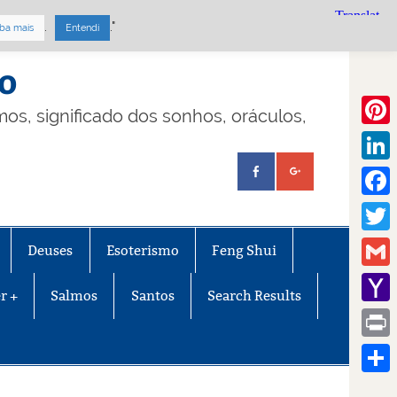
.
."
ba mais
Entendi
mo
lmos, significado dos sonhos, oráculos,
Pinte
Linke
Face
Twitt
Deuses
Esoterismo
Feng Shui
Gmail
r +
Salmos
Santos
Search Results
Yaho
Mail
Print
Share