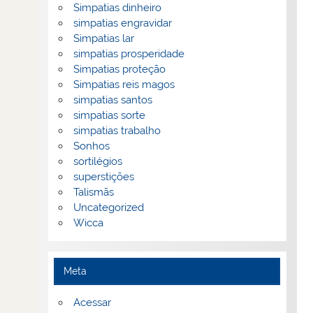
Simpatias dinheiro
simpatias engravidar
Simpatias lar
simpatias prosperidade
Simpatias proteção
Simpatias reis magos
simpatias santos
simpatias sorte
simpatias trabalho
Sonhos
sortilégios
superstições
Talismãs
Uncategorized
Wicca
Meta
Acessar