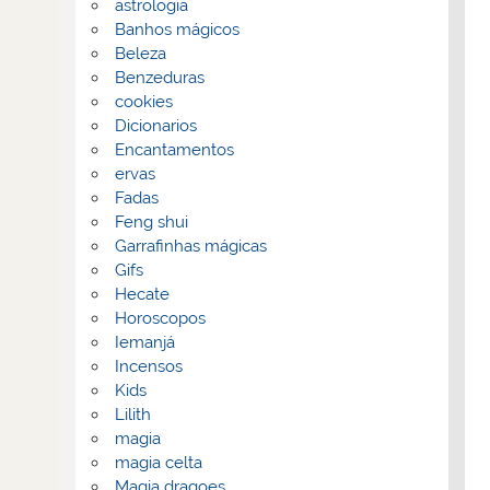
astrologia
Banhos mágicos
Beleza
Benzeduras
cookies
Dicionarios
Encantamentos
ervas
Fadas
Feng shui
Garrafinhas mágicas
Gifs
Hecate
Horoscopos
Iemanjá
Incensos
Kids
Lilith
magia
magia celta
Magia dragoes