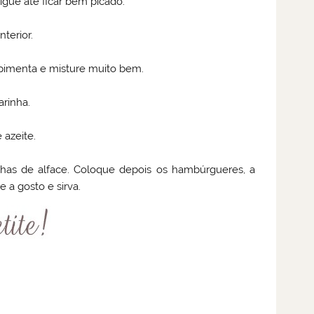
igue até ficar bem picado.
terior.
 pimenta e misture muito bem.
rinha.
azeite.
lhas de alface. Coloque depois os hambúrgueres, a
 a gosto e sirva.