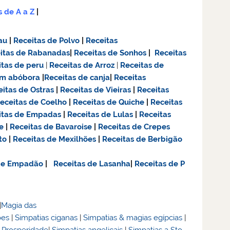
s de A a Z
|
au
|
Receitas de Polvo
|
Receitas
itas de Rabanadas
|
Receitas de Sonhos
|
Receitas
itas de
peru
|
Receitas de Arroz
|
Receitas de
om abóbora
|
Receitas de canja
|
Receitas
eitas de Ostras
|
Receitas de Vieiras
|
Receitas
eceitas de Coelho
|
Receitas de Quiche
|
Receitas
itas de Empadas
|
Receitas de Lulas
|
Receitas
e
|
Receitas de Bavaroise
|
Receitas de Crepes
to
|
Receitas de Mexilhões
|
Receitas de Berbigão
 de Empadão
|
Receitas de Lasanha
|
Receitas de P
|
Magia das
ões
|
Simpatias ciganas
|
Simpatias & magias egípcias
|
& Prosperidade
|
Simpatias angelicais
|
Simpatias a Sto