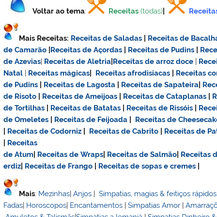
Voltar ao tema
:
Receitas
(todas)
|
Receita
Mais Receitas:
Receitas de Saladas
|
Receitas de Bacalh
de Camarão
|
Receitas de Açordas
|
Receitas de Pudins
|
Rece
de Azevias
|
Receitas de Aletria
|
Receitas de
arroz doce
|
Rece
Natal
|
Receitas mágicas
|
Receitas afrodisiacas
|
Receitas c
de Pudins
|
Receitas de Lagosta
|
Receitas de Sapateira
|
Rec
de Risoto
|
Receitas de Ameijoas
|
Receitas de Cataplanas
|
R
de Tortilhas
|
Receitas de Batatas
|
Receitas de Rissóis
|
Rece
de Omeletes
|
Receitas de Feijoada
|
Receitas de Cheesecak
|
Receitas de Codorniz
|
Receitas de Cabrito
|
Receitas de Pa
|
Receitas
de Atum
|
Receitas de Wraps
|
Receitas de Salmão
|
Receitas
erdiz
|
Receitas de Frango
|
Receitas de sopas e cremes
|
Mais
:
Mezinhas
|
Anjos
|
Simpatias, magias & feitiços rápidos
Fadas
|
Horoscopos
|
Encantamentos
|
Simpatias Amor
|
Amarraç
Amuletos & Talismãs
|
Simpatias a Iemanjá
|
Simpatias Dinheiro 