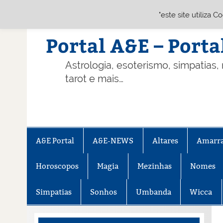
"este site utiliza 
Skip
to
content
Portal A&E – Porta
Astrologia, esoterismo, simpatias,
tarot e mais…
A&E Portal
A&E-NEWS
Altares
Amarr
Horoscopos
Magia
Mezinhas
Nomes
Simpatias
Sonhos
Umbanda
Wicca