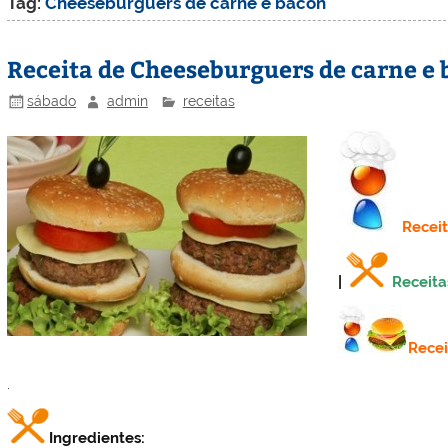
Tag:
Cheeseburguers de carne e bacon
Receita de Cheeseburguers de carne e
sábado
admin
receitas
Recei
|
Receita
Rece
.
Ingredientes: