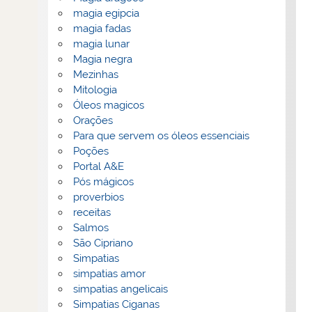
magia egipcia
magia fadas
magia lunar
Magia negra
Mezinhas
Mitologia
Óleos magicos
Orações
Para que servem os óleos essenciais
Poções
Portal A&E
Pós mágicos
proverbios
receitas
Salmos
São Cipriano
Simpatias
simpatias amor
simpatias angelicais
Simpatias Ciganas