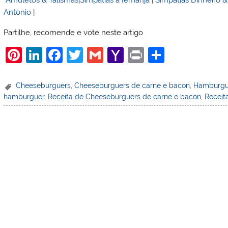
Antonio
|
Partilhe, recomende e vote neste artigo
Pi
Li
F
T
G
Y
Pr
S
nt
n
a
w
m
a
in
h
er
k
c
itt
ai
h
t
ar
Cheeseburguers
,
Cheeseburguers de carne e bacon
,
Hamburgu
hamburguer
,
Receita de Cheeseburguers de carne e bacon
,
Receit
e
e
e
er
l
o
e
st
dI
b
o
n
o
M
o
ai
k
l