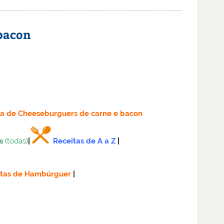
 bacon
ta
de Cheeseburguers de carne e bacon
s
(todas)
|
Receitas de A a Z
|
itas de Hambúrguer
|