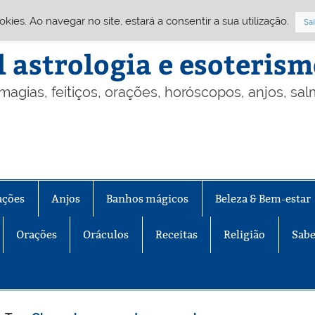
Cookies. Ao navegar no site, estará a consentir a sua utilização.
Sai
l astrologia e esoteris
 magias, feitiços, orações, horóscopos, anjos, sa
ações
Anjos
Banhos mágicos
Beleza & Bem-estar
Orações
Oráculos
Receitas
Religião
Sabe