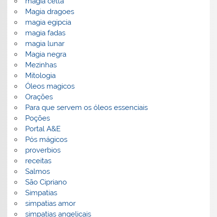
magia celta
Magia dragoes
magia egipcia
magia fadas
magia lunar
Magia negra
Mezinhas
Mitologia
Óleos magicos
Orações
Para que servem os óleos essenciais
Poções
Portal A&E
Pós mágicos
proverbios
receitas
Salmos
São Cipriano
Simpatias
simpatias amor
simpatias angelicais