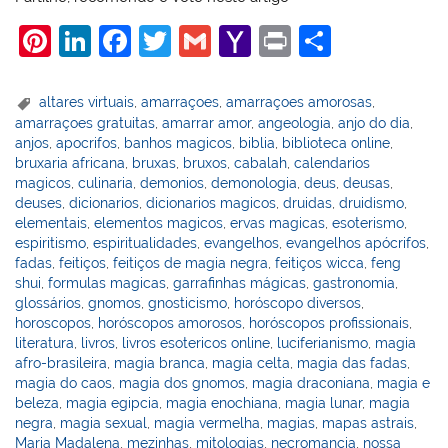
Pi
Li
F
T
G
Y
Pr
S
nt
n
a
w
m
a
in
h
er
k
c
itt
ai
h
t
ar
altares virtuais
,
amarraçoes
,
amarraçoes amorosas
,
amarraçoes gratuitas
,
amarrar amor
,
angeologia
,
anjo do dia
,
e
e
e
er
l
o
e
anjos
,
apocrifos
,
banhos magicos
,
biblia
,
biblioteca online
,
st
dI
b
o
bruxaria africana
,
bruxas
,
bruxos
,
cabalah
,
calendarios
magicos
,
culinaria
,
demonios
,
demonologia
,
deus
,
deusas
,
n
o
M
deuses
,
dicionarios
,
dicionarios magicos
,
druidas
,
druidismo
,
o
ai
elementais
,
elementos magicos
,
ervas magicas
,
esoterismo
,
espiritismo
,
espiritualidades
,
evangelhos
,
evangelhos apócrifos
,
k
l
fadas
,
feitiços
,
feitiços de magia negra
,
feitiços wicca
,
feng
shui
,
formulas magicas
,
garrafinhas mágicas
,
gastronomia
,
glossários
,
gnomos
,
gnosticismo
,
horóscopo diversos
,
horoscopos
,
horóscopos amorosos
,
horóscopos profissionais
,
literatura
,
livros
,
livros esotericos online
,
luciferianismo
,
magia
afro-brasileira
,
magia branca
,
magia celta
,
magia das fadas
,
magia do caos
,
magia dos gnomos
,
magia draconiana
,
magia e
beleza
,
magia egipcia
,
magia enochiana
,
magia lunar
,
magia
negra
,
magia sexual
,
magia vermelha
,
magias
,
mapas astrais
,
Maria Madalena
,
mezinhas
,
mitologias
,
necromancia
,
nossa