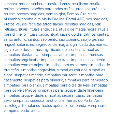
senhora
,
nossas senhoras
,
nostradamus
,
ocultismo
,
oculto
,
online
,
oraçoes
,
orações para todos os fins
,
oraculos
,
oráculos
on line
,
poçoes magicas
,
pomba gira
,
Pomba Gira Maria
Mulambo
,
pomba gira Maria Padilha
,
Portal A&E
,
pos magicos
,
Pretos Velhos
,
receitas afrodisiacas
,
receitas magicas
,
reiki
,
religiao
,
rituais
,
rituais angelicais
,
rituais de magia negra
,
rituais
para dinheiro
,
rituais wicca
,
ritual
,
salmo do dia
,
salmos
,
santas
,
santo antonio
,
santos
,
sao bento
,
sao cipriano
,
sao jorge
,
sao
miguel
,
satanismo
,
segredos da magia
,
significado dos nomes
,
significado dos salmos
,
significado dos sonhos
,
simpatias
,
simpatias afastar rival
,
simpatias amor
,
simpatias amorosas
,
simpatias angelicais
,
simpatias beleza
,
simpatias casamento
,
simpatias com os anjos
,
simpatias com os salmos
,
simpatias de
proteção
,
simpatias engravidar
,
simpatias estudos
,
simpatias
filhos
,
simpatias marido
,
simpatias par sorte
,
simpatias para
casamento
,
simpatias para dinheiro
,
simpatias para namorado
,
simpatias para o amor
,
simpatias para o dia de Reis
,
simpatias
para os Reis Magos
,
simpatias para prosperidade financeira
,
simpatias prosperidade
,
simpatias separar casal
,
simpatias
sexo
,
simpatias sucesso
,
tarot online
,
Temas do Portal AE:
astrologia
,
templários
,
textos apócrifos
,
umbanda
,
vampirismo
,
vampiros
,
vodu
,
wicca