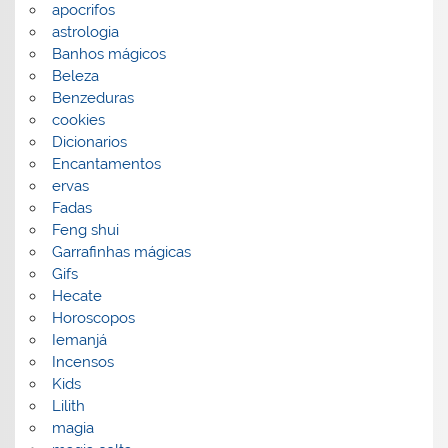
apocrifos
astrologia
Banhos mágicos
Beleza
Benzeduras
cookies
Dicionarios
Encantamentos
ervas
Fadas
Feng shui
Garrafinhas mágicas
Gifs
Hecate
Horoscopos
Iemanjá
Incensos
Kids
Lilith
magia