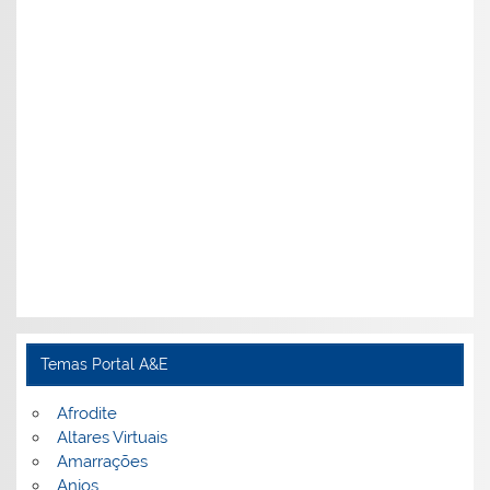
Temas Portal A&E
Afrodite
Altares Virtuais
Amarrações
Anjos