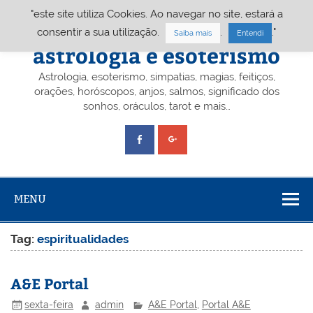
Skip
"este site utiliza Cookies. Ao navegar no site, estará a
to
content
Portal A&E – Portal
consentir a sua utilização.
.
."
Saiba mais
Entendi
astrologia e esoterismo
Astrologia, esoterismo, simpatias, magias, feitiços,
orações, horóscopos, anjos, salmos, significado dos
sonhos, oráculos, tarot e mais…
MENU
Tag:
espiritualidades
A&E Portal
sexta-feira
admin
A&E Portal
,
Portal A&E