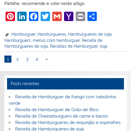
Partilhe, recomende e vote neste artigo
Pi
Li
F
T
G
Y
Pr
S
nt
n
a
w
m
a
in
h
er
k
c
itt
ai
h
t
ar
Hamburguer
,
Hambúrgueres
,
Hambúrgueres de soja
,
Hamburguers
,
menus com hamburguer
,
Receita de
e
e
e
er
l
o
e
Hambúrgueres de soja
,
Receitas de Hamburguer
,
soja
st
dI
b
o
1
2
3
4
»
n
o
M
o
ai
k
l
Posts recentes
Receita de Hambúrguer de frango com cebolinha
verde
Receita de Hamburguer de Grão-de-Bico
Receita de Cheeseburguers de carne e bacon
Receita de Hambúrgueres de requeijão e espinafres
Receita de Hambúrgueres de soja