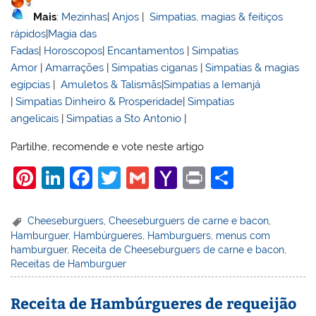
Mais
:
Mezinhas
|
Anjos
|
Simpatias, magias & feitiços
rápidos
|
Magia das
Fadas
|
Horoscopos
|
Encantamentos
|
Simpatias
Amor
|
Amarrações
|
Simpatias ciganas
|
Simpatias & magias
egípcias
|
Amuletos & Talismãs
|
Simpatias a Iemanjá
|
Simpatias Dinheiro & Prosperidade
|
Simpatias
angelicais
|
Simpatias a Sto Antonio
|
Partilhe, recomende e vote neste artigo
Pi
Li
F
T
G
Y
Pr
S
nt
n
a
w
m
a
in
h
er
k
c
itt
ai
h
t
ar
Cheeseburguers
,
Cheeseburguers de carne e bacon
,
Hamburguer
,
Hambúrgueres
,
Hamburguers
,
menus com
e
e
e
er
l
o
e
hamburguer
,
Receita de Cheeseburguers de carne e bacon
,
st
dI
b
o
Receitas de Hamburguer
n
o
M
Receita de Hambúrgueres de requeijão
o
ai