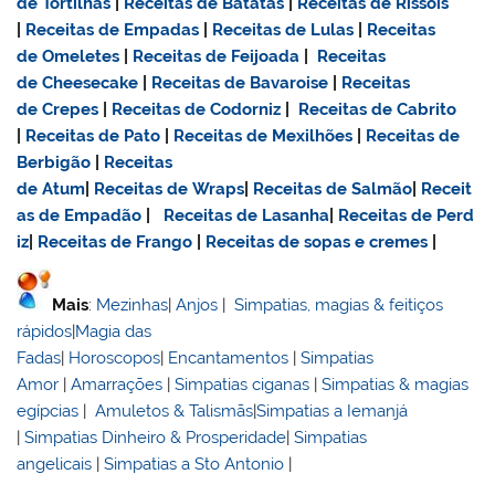
de Tortilhas
|
Receitas de Batatas
|
Receitas de Rissóis
|
Receitas de Empadas
|
Receitas de Lulas
|
Receitas
de Omeletes
|
Receitas de Feijoada
|
Receitas
de Cheesecake
|
Receitas de Bavaroise
|
Receitas
de Crepes
|
Receitas de Codorniz
|
Receitas de Cabrito
|
Receitas de Pato
|
Receitas de Mexilhões
|
Receitas de
Berbigão
|
Receitas
de Atum
|
Receitas de Wraps
|
Receitas de Salmão
|
Receit
as de Empadão
|
Receitas de Lasanha
|
Receitas de Perd
iz
|
Receitas de Frango
|
Receitas de sopas e cremes
|
Mais
:
Mezinhas
|
Anjos
|
Simpatias, magias & feitiços
rápidos
|
Magia das
Fadas
|
Horoscopos
|
Encantamentos
|
Simpatias
Amor
|
Amarrações
|
Simpatias ciganas
|
Simpatias & magias
egípcias
|
Amuletos & Talismãs
|
Simpatias a Iemanjá
|
Simpatias Dinheiro & Prosperidade
|
Simpatias
angelicais
|
Simpatias a Sto Antonio
|