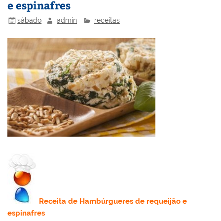
e espinafres
k
l
sábado
admin
receitas
Receita
de Hambúrgueres de requeijão e
espinafres