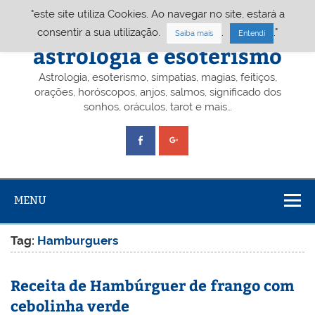
Skip
"este site utiliza Cookies. Ao navegar no site, estará a
to
content
Portal A&E – Portal
consentir a sua utilização.
.
."
Saiba mais
Entendi
astrologia e esoterismo
Astrologia, esoterismo, simpatias, magias, feitiços,
orações, horóscopos, anjos, salmos, significado dos
sonhos, oráculos, tarot e mais…
MENU
Tag:
Hamburguers
Receita de Hambúrguer de frango com
cebolinha verde