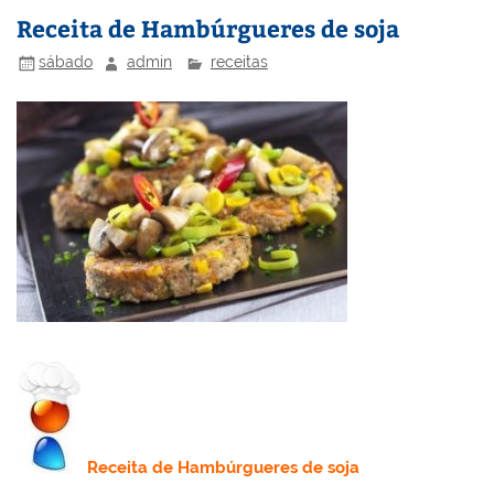
n
o
M
Receita de Hambúrgueres de soja
o
ai
sábado
admin
receitas
k
l
Receita
de Hambúrgueres de soja