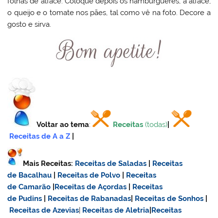
folhas de alface. Coloque depois os hambúrgueres, a alface,
o queijo e o tomate nos pães, tal como vê na foto. Decore a
gosto e sirva.
Voltar ao tema
:
Receitas
(todas)
|
Receitas de A a Z
|
Mais Receitas:
Receitas de Saladas
|
Receitas
de Bacalhau
|
Receitas de Polvo
|
Receitas
de Camarão
|
Receitas de Açordas
|
Receitas
de Pudins
|
Receitas de Rabanadas
|
Receitas de Sonhos
|
Receitas de Azevias
|
Receitas de Aletria
|
Receitas