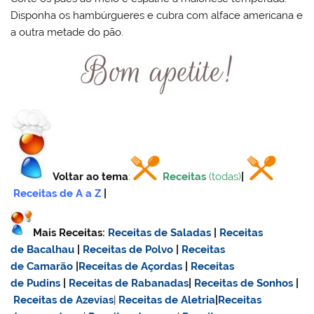
Disponha os hambúrgueres e cubra com alface americana e
a outra metade do pão.
Voltar ao tema
:
Receitas
(todas)
|
Receitas de A a Z
|
Mais Receitas:
Receitas de Saladas
|
Receitas
de Bacalhau
|
Receitas de Polvo
|
Receitas
de Camarão
|
Receitas de Açordas
|
Receitas
de Pudins
|
Receitas de Rabanadas
|
Receitas de Sonhos
|
Receitas de Azevias
|
Receitas de Aletria
|
Receitas