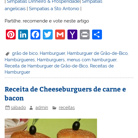
|
Simpatias Dinheiro & Prosperidade
|
Simpatias
angelicais
|
Simpatias a Sto Antonio
|
Partilhe, recomende e vote neste artigo
Pi
Li
F
T
G
Y
Pr
S
nt
n
a
w
m
a
in
h
er
k
c
itt
ai
h
t
ar
grão de bico
,
Hamburguer
,
Hamburguer de Grão-de-Bico
,
Hambúrgueres
,
Hamburguers
,
menus com hamburguer
,
e
e
e
er
l
o
e
Receita de Hamburguer de Grão-de-Bico
,
Receitas de
st
dI
b
o
Hamburguer
n
o
M
Receita de Cheeseburguers de carne e
o
ai
bacon
k
l
sábado
admin
receitas