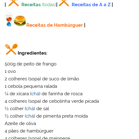
|
Receitas
(todas)
|
Receitas de A a Z
|
Receitas de Hambúrguer
|
.
Ingredientes:
500g de peito de frango
1 ovo
2 colheres (sopa) de suco de limão
1 cebola pequena ralada
¼ de xícara (
chá
) de farinha de rosca
4 colheres (sopa) de cebolinha verde picada
½ colher (
chá
) de sal
½ colher (
chá
) de pimenta preta moída
Azeite de oliva
4 pães de hambúrguer
4 colheres (sopa) de maionese