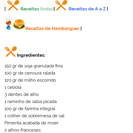
|
Receitas
(todas)
|
Receitas de A a Z
|
Receitas de Hambúrguer
|
.
Ingredientes:
150 gr de soja granulada fina
100 gr de cenoura ralada
120 gr de milho escorrido
1 cebola
3 dentes de alho
1 raminho de salsa picada
100 gr de farinha integral
1 colher de sobremesa de sal
Pimenta acabada de moer
2 alhos-franceses