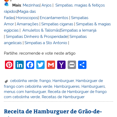
Mais
:
Mezinhas
|
Anjos
|
Simpatias, magias & feitiços
rápidos
|
Magia das
Fadas
|
Horoscopos
|
Encantamentos
|
Simpatias
Amor
|
Amarrações
|
Simpatias ciganas
|
Simpatias & magias
egípcias
|
Amuletos & Talismãs
|
Simpatias a Iemanjá
|
Simpatias Dinheiro & Prosperidade
|
Simpatias
angelicais
|
Simpatias a Sto Antonio
|
Partilhe, recomende e vote neste artigo
Pi
Li
F
T
G
Y
Pr
S
nt
n
a
w
m
a
in
h
er
k
c
itt
ai
h
t
ar
cebolinha verde
,
frango
,
Hamburguer
,
Hambúrguer de
frango com cebolinha verde
,
Hambúrgueres
,
Hamburguers
,
e
e
e
er
l
o
e
menus com hamburguer
,
Receita de Hambúrguer de frango
st
dI
b
o
com cebolinha verde
,
Receitas de Hamburguer
n
o
M
Receita de Hamburguer de Grão-de-
o
ai