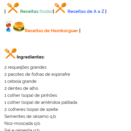
|
Receitas
(todas)
|
Receitas de A a Z
|
Receitas de Hambúrguer
|
.
Ingredientes:
2 requeijões grandes
2 pacotes de folhas de espinafre
1 cebola grande
2 dentes de alho
1 colher (sopa) de pinhões
1 colher (sopa) de amêndoa palitada
2 colheres (sopa) de azeite
Sementes de sésamo q.b.
Noz-moscada q.b.
Sal e pimenta q.b.