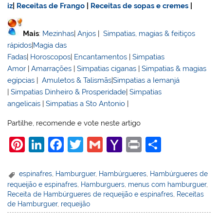
iz
|
Receitas de Frango
|
Receitas de sopas e cremes
|
Mais
:
Mezinhas
|
Anjos
|
Simpatias, magias & feitiços
rápidos
|
Magia das
Fadas
|
Horoscopos
|
Encantamentos
|
Simpatias
Amor
|
Amarrações
|
Simpatias ciganas
|
Simpatias & magias
egípcias
|
Amuletos & Talismãs
|
Simpatias a Iemanjá
|
Simpatias Dinheiro & Prosperidade
|
Simpatias
angelicais
|
Simpatias a Sto Antonio
|
Partilhe, recomende e vote neste artigo
Pi
Li
F
T
G
Y
Pr
S
nt
n
a
w
m
a
in
h
er
k
c
itt
ai
h
t
ar
espinafres
,
Hamburguer
,
Hambúrgueres
,
Hambúrgueres de
requeijão e espinafres
,
Hamburguers
,
menus com hamburguer
,
e
e
e
er
l
o
e
Receita de Hambúrgueres de requeijão e espinafres
,
Receitas
st
dI
b
o
de Hamburguer
,
requeijão