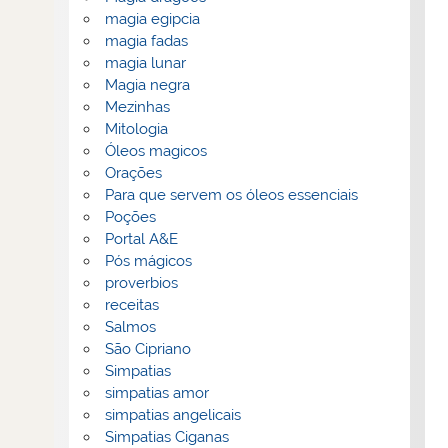
magia egipcia
magia fadas
magia lunar
Magia negra
Mezinhas
Mitologia
Óleos magicos
Orações
Para que servem os óleos essenciais
Poções
Portal A&E
Pós mágicos
proverbios
receitas
Salmos
São Cipriano
Simpatias
simpatias amor
simpatias angelicais
Simpatias Ciganas