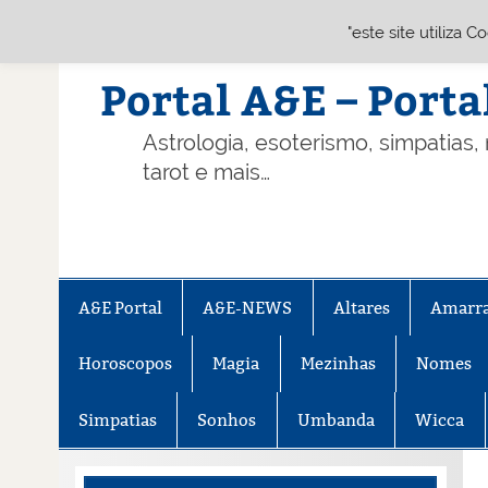
"este site utiliza 
Skip
to
content
Portal A&E – Porta
Astrologia, esoterismo, simpatias,
tarot e mais…
A&E Portal
A&E-NEWS
Altares
Amarr
Horoscopos
Magia
Mezinhas
Nomes
Simpatias
Sonhos
Umbanda
Wicca