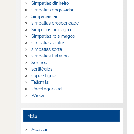
Simpatias dinheiro
simpatias engravidar
Simpatias lar
simpatias prosperidade
Simpatias proteção
Simpatias reis magos
simpatias santos
simpatias sorte
simpatias trabalho
Sonhos
sortilégios
superstições
Talismãs
Uncategorized
Wicca
Meta
Acessar