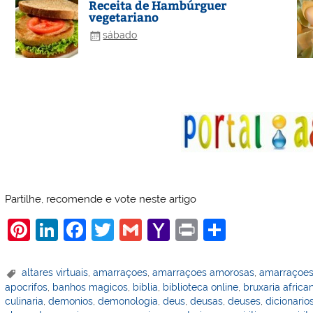
Receita de Hambúrguer
vegetariano
sábado
Partilhe, recomende e vote neste artigo
Pi
Li
F
T
G
Y
Pr
S
nt
n
a
w
m
a
in
h
er
k
c
itt
ai
h
t
ar
altares virtuais
,
amarraçoes
,
amarraçoes amorosas
,
amarraçoes
apocrifos
,
banhos magicos
,
biblia
,
biblioteca online
,
bruxaria africa
e
e
e
er
l
o
e
culinaria
,
demonios
,
demonologia
,
deus
,
deusas
,
deuses
,
dicionario