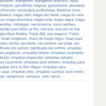
ualidades
,
evangelhos
,
evangelhos apócrifos
,
fadas
,
 magicas
,
garrafinhas mágicas
,
gastronomia
,
glossários
,
 amorosos
,
horóscopos profissionais
,
literatura
,
livros
,
 branca
,
magia celta
,
magia das fadas
,
magia do caos
,
cia
,
magia enochiana
,
magia lunar
,
magia negra
,
magia
ezinhas
,
mitologias
,
necromancia
,
nossa senhora
,
rações para todos os fins
,
oraculos
,
oráculos on line
,
ira Maria Padilha
,
Portal A&E
,
pos magicos
,
Pretos
,
rituais angelicais
,
rituais de magia negra
,
rituais para
tonio
,
santos
,
sao bento
,
sao cipriano
,
sao jorge
,
sao
ificado dos salmos
,
significado dos sonhos
,
simpatias
,
ias angelicais
,
simpatias beleza
,
simpatias casamento
,
oteção
,
simpatias engravidar
,
simpatias estudos
,
ara casamento
,
simpatias para dinheiro
,
simpatias para
patias para os Reis Magos
,
simpatias para
 casal
,
simpatias sexo
,
simpatias sucesso
,
tarot online
,
nda
,
vampirismo
,
vampiros
,
vodu
,
wicca