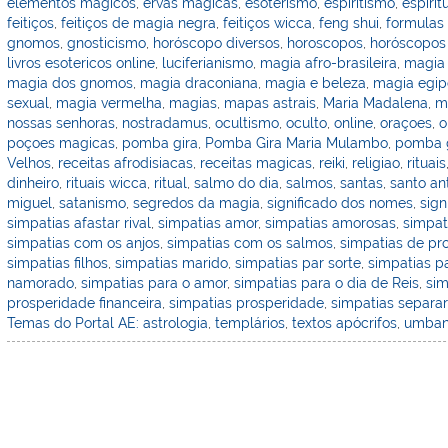
st
dI
b
o
elementos magicos
,
ervas magicas
,
esoterismo
,
espiritismo
,
espirit
feitiços
,
feitiços de magia negra
,
feitiços wicca
,
feng shui
,
formulas
n
o
M
gnomos
,
gnosticismo
,
horóscopo diversos
,
horoscopos
,
horóscopos
o
ai
livros esotericos online
,
luciferianismo
,
magia afro-brasileira
,
magia
magia dos gnomos
,
magia draconiana
,
magia e beleza
,
magia egip
k
l
sexual
,
magia vermelha
,
magias
,
mapas astrais
,
Maria Madalena
,
m
nossas senhoras
,
nostradamus
,
ocultismo
,
oculto
,
online
,
oraçoes
,
o
poçoes magicas
,
pomba gira
,
Pomba Gira Maria Mulambo
,
pomba g
Velhos
,
receitas afrodisiacas
,
receitas magicas
,
reiki
,
religiao
,
rituais
dinheiro
,
rituais wicca
,
ritual
,
salmo do dia
,
salmos
,
santas
,
santo an
miguel
,
satanismo
,
segredos da magia
,
significado dos nomes
,
sign
simpatias afastar rival
,
simpatias amor
,
simpatias amorosas
,
simpat
simpatias com os anjos
,
simpatias com os salmos
,
simpatias de pr
simpatias filhos
,
simpatias marido
,
simpatias par sorte
,
simpatias p
namorado
,
simpatias para o amor
,
simpatias para o dia de Reis
,
sim
prosperidade financeira
,
simpatias prosperidade
,
simpatias separar
Temas do Portal AE: astrologia
,
templários
,
textos apócrifos
,
umba