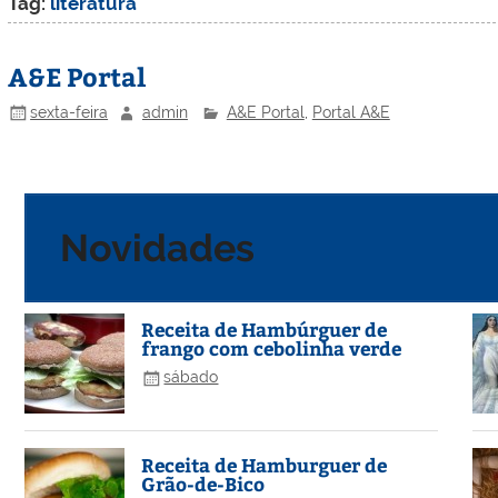
Tag:
literatura
A&E Portal
sexta-feira
admin
A&E Portal
,
Portal A&E
Novidades
Receita de Hambúrguer de
frango com cebolinha verde
sábado
Receita de Hamburguer de
Grão-de-Bico