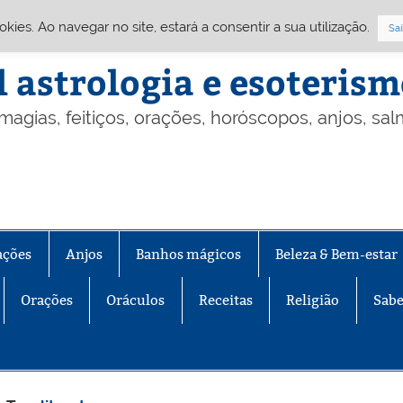
Cookies. Ao navegar no site, estará a consentir a sua utilização.
Sai
l astrologia e esoteris
 magias, feitiços, orações, horóscopos, anjos, sa
ações
Anjos
Banhos mágicos
Beleza & Bem-estar
Orações
Oráculos
Receitas
Religião
Sabe