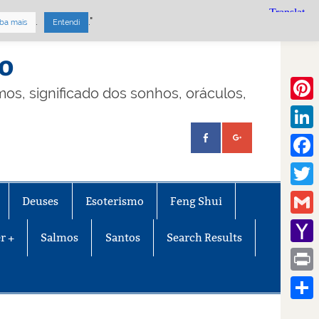
.
."
ba mais
Entendi
mo
lmos, significado dos sonhos, oráculos,
Pinte
Linke
Face
Twitt
Deuses
Esoterismo
Feng Shui
Gmail
r +
Salmos
Santos
Search Results
Yaho
Mail
Print
Share