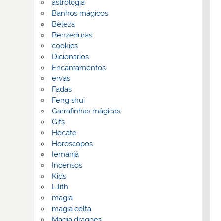
astrologia
Banhos mágicos
Beleza
Benzeduras
cookies
Dicionarios
Encantamentos
ervas
Fadas
Feng shui
Garrafinhas mágicas
Gifs
Hecate
Horoscopos
Iemanjá
Incensos
Kids
Lilith
magia
magia celta
Magia dragoes