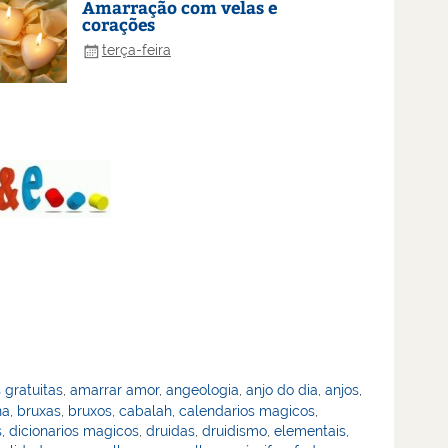
Amarração com velas e
corações
terça-feira
 gratuitas
,
amarrar amor
,
angeologia
,
anjo do dia
,
anjos
,
na
,
bruxas
,
bruxos
,
cabalah
,
calendarios magicos
,
s
,
dicionarios magicos
,
druidas
,
druidismo
,
elementais
,