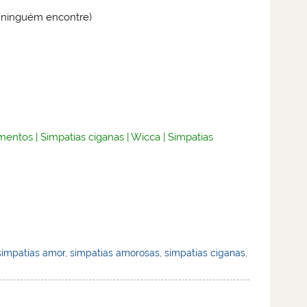
e ninguém encontre)
mentos
|
Simpatias ciganas
|
Wicca
|
Simpatias
simpatias amor
,
simpatias amorosas
,
simpatias ciganas
,