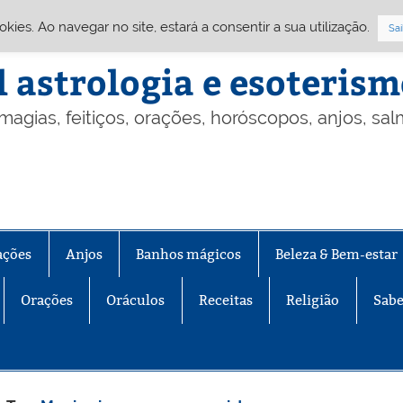
Cookies. Ao navegar no site, estará a consentir a sua utilização.
Sai
l astrologia e esoteris
 magias, feitiços, orações, horóscopos, anjos, sa
ações
Anjos
Banhos mágicos
Beleza & Bem-estar
Orações
Oráculos
Receitas
Religião
Sabe