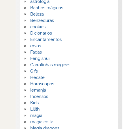
astrologia
Banhos mágicos
Beleza
Benzeduras
cookies
Dicionarios
Encantamentos
ervas
Fadas
Feng shui
Garrafinhas mágicas
Gifs
Hecate
Horoscopos
Iemanjá
Incensos
Kids
Lilith
magia
magia celta
Magia dragoes