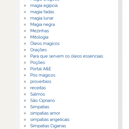
magia egipcia
magia fadas
magia lunar
Magia negra
Mezinhas
Mitologia
Óleos magicos
Orações
Para que servem os óleos essenciais
Poções
Portal A&E
Pós mágicos
proverbios
receitas
Salmos
São Cipriano
Simpatias
simpatias amor
simpatias angelicais
Simpatias Ciganas