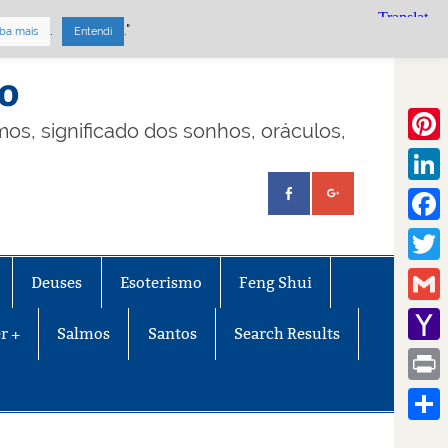
.
."
ba mais
Entendi
mo
lmos, significado dos sonhos, oráculos,
Pinte
Linke
Face
Twitt
Deuses
Esoterismo
Feng Shui
Gmail
r +
Salmos
Santos
Search Results
Yaho
Mail
Print
Share