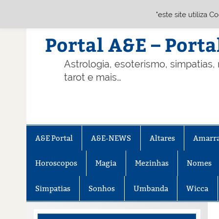
"este site utiliza 
Skip
to
content
Portal A&E – Porta
Astrologia, esoterismo, simpatias,
tarot e mais…
A&E Portal
A&E-NEWS
Altares
Amarr
Horoscopos
Magia
Mezinhas
Nomes
Simpatias
Sonhos
Umbanda
Wicca