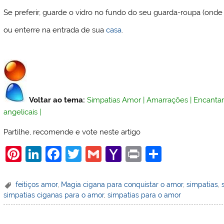
Se preferir, guarde o vidro no fundo do seu guarda-roupa (ond
ou enterre na entrada de sua
casa
.
Voltar ao tema:
Simpatias Amor
|
Amarrações
|
Encanta
angelicais
|
Partilhe, recomende e vote neste artigo
Pi
Li
F
T
G
Y
Pr
S
nt
n
a
w
m
a
in
h
er
k
c
itt
ai
h
t
ar
feitiços amor
,
Magia cigana para conquistar o amor
,
simpatias
,
simpatias ciganas para o amor
,
simpatias para o amor
e
e
e
er
l
o
e
st
dI
b
o