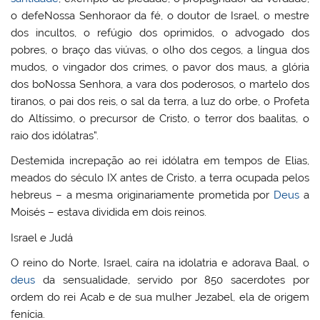
o defeNossa Senhoraor da fé, o doutor de Israel, o mestre
dos incultos, o refúgio dos oprimidos, o advogado dos
pobres, o braço das viúvas, o olho dos cegos, a língua dos
mudos, o vingador dos crimes, o pavor dos maus, a glória
dos boNossa Senhora, a vara dos poderosos, o martelo dos
tiranos, o pai dos reis, o sal da terra, a luz do orbe, o Profeta
do Altíssimo, o precursor de Cristo, o terror dos baalitas, o
raio dos idólatras”.
Destemida increpação ao rei idólatra em tempos de Elias,
meados do século IX antes de Cristo, a terra ocupada pelos
hebreus – a mesma originariamente prometida por
Deus
a
Moisés – estava dividida em dois reinos.
Israel e Judá
O reino do Norte, Israel, caíra na idolatria e adorava Baal, o
deus
da sensualidade, servido por 850 sacerdotes por
ordem do rei Acab e de sua mulher Jezabel, ela de origem
fenícia.