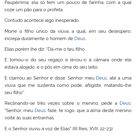
Paupérrima, ela só tem um pouco de farinha, com a qual
coze um pão para o profeta.
Contudo acontece algo inesperado.
Morre o filho único da viúva, a qual, em seu desespero,
increpa duramente o homem de
Deus
.
Elias porém lhe diz: “Dá-me o teu filho.
E tomou-o do seu regaço e levou-o à câmara onde ele
estava alojado, e o pôs em cima do seu leito.
E clamou ao Senhor e disse: Senhor meu
Deus
, até a uma
viúva que me sustenta como pode, afligiste, matando-lhe
seu filho”.
Reclinando-se três vezes sobre o menino, pede a
Deus
:
“Senhor, meu
Deus
, faze, te rogo, que a alma deste menino
volte às suas entranhas.
E o Senhor ouviu a voz de Elias” (III Reis, XVII, 22-23).