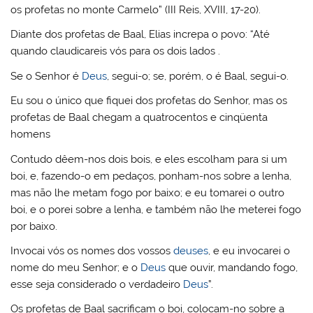
os profetas no monte Carmelo” (III Reis, XVIII, 17-20).
Diante dos profetas de Baal, Elias increpa o povo: “Até
quando claudicareis vós para os dois lados .
Se o Senhor é
Deus
, segui-o; se, porém, o é Baal, segui-o.
Eu sou o único que fiquei dos profetas do Senhor, mas os
profetas de Baal chegam a quatrocentos e cinqüenta
homens
Contudo dêem-nos dois bois, e eles escolham para si um
boi, e, fazendo-o em pedaços, ponham-nos sobre a lenha,
mas não lhe metam fogo por baixo; e eu tomarei o outro
boi, e o porei sobre a lenha, e também não lhe meterei fogo
por baixo.
Invocai vós os nomes dos vossos
deuses
, e eu invocarei o
nome do meu Senhor; e o
Deus
que ouvir, mandando fogo,
esse seja considerado o verdadeiro
Deus
”.
Os profetas de Baal sacrificam o boi, colocam-no sobre a