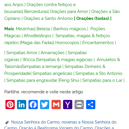
aos Anjos
|
Orações contra feitiços e
bruxarias
|
Benzeduras
|
Orações para Amor
|
Orações a São
Cipriano
|
Orações a Santo Antonio
|
Orações (todas)
|
Mais
:
Mezinhas
|
Beleza
|
Banhos mágicos
|
Poções
Mágicas
|
Afrodite
|
Anjos
|
Simpatias, magias & feitiços
rápidos
|
Magia das Fadas
|
Horoscopos
|
Encantamentos
|
|
Simpatias Amor
|
Amarrações
|
Simpatias
ciganas
|
Wicca
|
Simpatias & magias egípcias
|
Amuletos &
Talismãs
|
Simpatias a Iemanjá
|
Simpatias Dinheiro &
Prosperidade
|
Simpatias angelicais
|
Simpatias a Sto Antonio
|
Simpatias para engravidar
|
Feng Shui
|
Simpatias para o Lar
|
Partilhe, recomende e vote neste artigo
Pi
Li
F
T
G
Y
Pr
S
nt
n
a
w
m
a
in
h
er
k
c
itt
ai
h
t
ar
Nossa Senhora do Carmo
,
novenas a Nossa Senhora do
Carmo
,
Oração á Beatíssima Virgem do Carmo
,
Orações a