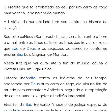
O Profeta que foi arrebatado ao céu por um carro de fogo
para voltar à Terra no fim do mundo.
A história da humanidade tem seu centro na história da
salvação.
Seu eixo coNossa Senhoraubstancia-se na luta entre o bem
e o mal, entre os filhos da luz e os filhos das trevas, entre os
que
são
de
Deus
e os sequazes do demônio, conforme
ensinai
São
Luís Grignion de Montfort.
Nesta luta que vai durar até o fim do mundo, ocupa o
Profeta Elias um lugar único.
Lutador indô
mito
contra os idólatras de seu tempo,
arrebatado por
Deus
num carro de fogo, ele virá no fim do
mundo para combater o Anticristo, segundo a interpretação
de conceituados exegetas e tradição imemorial.
Elias foi, diz
São
Bernardo, “modelo de justiça, espelho de
santidade
, exemplo de piedade, o propugnador da verdade,