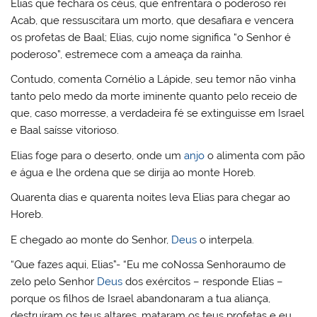
Elias que fechara os céus, que enfrentara o poderoso rei
Acab, que ressuscitara um morto, que desafiara e vencera
os profetas de Baal; Elias, cujo nome significa “o Senhor é
poderoso”, estremece com a ameaça da rainha.
Contudo, comenta Cornélio a Lápide, seu temor não vinha
tanto pelo medo da morte iminente quanto pelo receio de
que, caso morresse, a verdadeira fé se extinguisse em Israel
e Baal saísse vitorioso.
Elias foge para o deserto, onde um
anjo
o alimenta com pão
e água e lhe ordena que se dirija ao monte Horeb.
Quarenta dias e quarenta noites leva Elias para chegar ao
Horeb.
E chegado ao monte do Senhor,
Deus
o interpela.
“Que fazes aqui, Elias”- “Eu me coNossa Senhoraumo de
zelo pelo Senhor
Deus
dos exércitos – responde Elias –
porque os filhos de Israel abandonaram a tua aliança,
destruíram os teus altares, mataram os teus profetas e eu