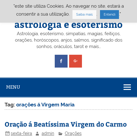
Skip
"este site utiliza Cookies. Ao navegar no site, estará a
to
content
Portal A&E – Portal
consentir a sua utilização.
.
."
Saiba mais
Entendi
astrologia e esoterismo
Astrologia, esoterismo, simpatias, magias, feitiços,
orações, horóscopos, anjos, salmos, significado dos
sonhos, oráculos, tarot e mais…
MENU
Tag:
orações á Virgem Maria
Oração á Beatíssima Virgem do Carmo
sexta-feira
admin
Orações