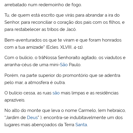
arrebatado num redemoinho de fogo.
Tu, de quem está escrito que virás para abrandar a ira do
Senhor, para reconciliar o coração dos pais com os filhos, e
para restabelecer as tribos de Jacó.
Bem-aventurados os que te viram e que foram honrados
com a tua amizade” (Ecles. XLVIII, 4-11).
Com o bulício, o trâNossa Senhoraito agitado, os viadutos e
arranha-céus de uma mini-
São
Paulo.
Porém, na parte superior do promontório que se adentra
pelo mar, a atmosfera é outra.
O bulício cessa, as ruas
são
mais limpas e as residências
aprazíveis.
No alto do monte que leva o nome Carmelo, (em hebraico,
“Jardim de
Deus
” ), encontra-se indubitavelmente um dos
lugares mais abençoados da Terra
Santa
.