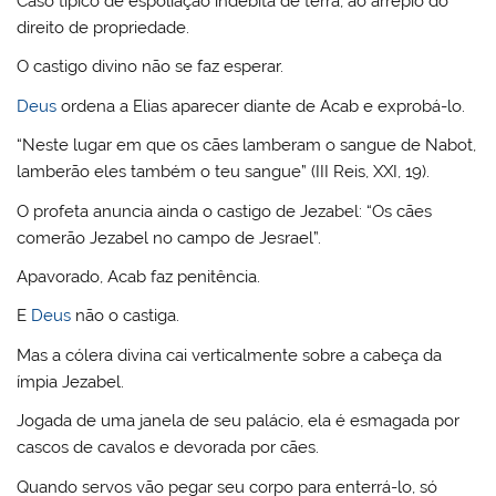
Caso típico de espoliação indébita de terra, ao arrepio do
direito de propriedade.
O castigo divino não se faz esperar.
Deus
ordena a Elias aparecer diante de Acab e exprobá-lo.
“Neste lugar em que os cães lamberam o sangue de Nabot,
lamberão eles também o teu sangue” (III Reis, XXI, 19).
O profeta anuncia ainda o castigo de Jezabel: “Os cães
comerão Jezabel no campo de Jesrael”.
Apavorado, Acab faz penitência.
E
Deus
não o castiga.
Mas a cólera divina cai verticalmente sobre a cabeça da
ímpia Jezabel.
Jogada de uma janela de seu palácio, ela é esmagada por
cascos de cavalos e devorada por cães.
Quando servos vão pegar seu corpo para enterrá-lo, só