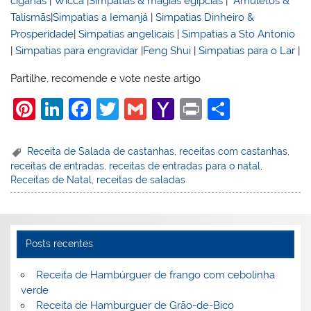
ciganas
|
Wicca
|
Simpatias & magias egípcias
|
Amuletos &
Talismãs
|
Simpatias a Iemanjá
|
Simpatias Dinheiro &
Prosperidade
|
Simpatias angelicais
|
Simpatias a Sto Antonio
|
Simpatias para engravidar
|
Feng Shui
|
Simpatias para o Lar
|
Partilhe, recomende e vote neste artigo
Pi
Li
F
T
G
Y
Pr
S
nt
n
a
w
m
a
in
h
er
k
c
itt
ai
h
t
ar
Receita de Salada de castanhas
,
receitas com castanhas
,
receitas de entradas
,
receitas de entradas para o natal
,
e
e
e
er
l
o
e
Receitas de Natal
,
receitas de saladas
st
dI
b
o
n
o
M
o
ai
Posts recentes
k
l
Receita de Hambúrguer de frango com cebolinha
verde
Receita de Hamburguer de Grão-de-Bico