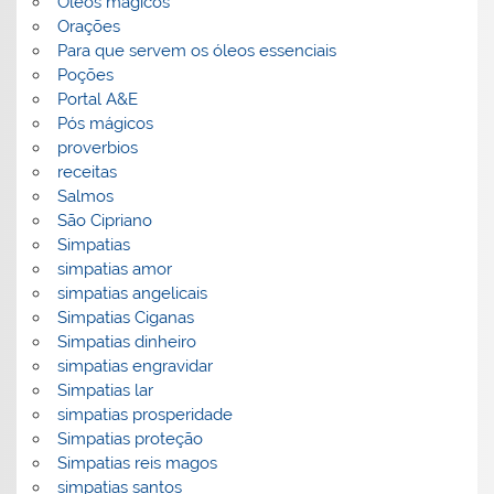
Óleos magicos
Orações
Para que servem os óleos essenciais
Poções
Portal A&E
Pós mágicos
proverbios
receitas
Salmos
São Cipriano
Simpatias
simpatias amor
simpatias angelicais
Simpatias Ciganas
Simpatias dinheiro
simpatias engravidar
Simpatias lar
simpatias prosperidade
Simpatias proteção
Simpatias reis magos
simpatias santos