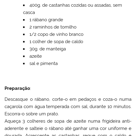
400g. de castanhas cozidas ou assadas, sem
casca
1 rábano grande
2 raminhos de tomilho
1/2 copo de vinho branco
1 colher de sopa de caldo
30g. de manteiga
azeite
sal e pimenta
Preparação
:
Descasque o rábano, corte-o em pedaços e coza-o numa
caçarola com água temperada com sal, durante 10 minutos.
Escorra-o sobre um prato.
Aqueça 3 colheres de sopa de azeite numa frigideira anti-
aderente e salteie o rábano até ganhar uma cor uniforme e
dourada. Acrescente as castanhas, regue com o caldo e