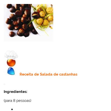
k
l
Receita de Salada de castanhas
.
Ingredientes:
(para 8 pessoas)