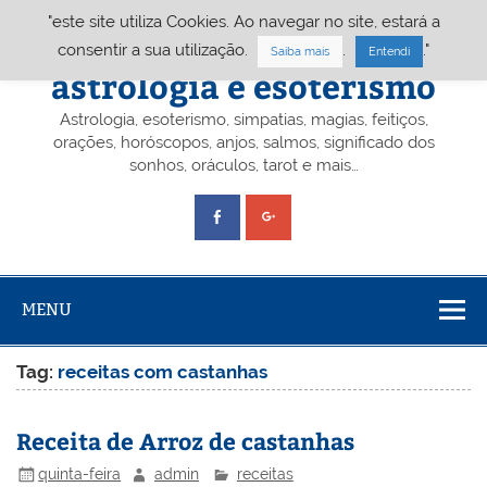
Skip
"este site utiliza Cookies. Ao navegar no site, estará a
to
content
Portal A&E – Portal
consentir a sua utilização.
.
."
Saiba mais
Entendi
astrologia e esoterismo
Astrologia, esoterismo, simpatias, magias, feitiços,
orações, horóscopos, anjos, salmos, significado dos
sonhos, oráculos, tarot e mais…
MENU
Tag:
receitas com castanhas
Receita de Arroz de castanhas
quinta-feira
admin
receitas