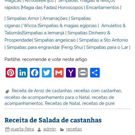
Mágicas
|
Afrodite
|
Anjos
|
Simpatias, magias & feitiços
rápidos
|
Magia das Fadas
|
Horoscopos
|
Encantamentos
|
|
Simpatias Amor
|
Amarrações
|
Simpatias
ciganas
|
Wicca
|
Simpatias & magias egípcias
|
Amuletos &
Talismãs
|
Simpatias a Iemanjá
|
Simpatias Dinheiro &
Prosperidade
|
Simpatias angelicais
|
Simpatias a Sto Antonio
|
Simpatias para engravidar
|
Feng Shui
|
Simpatias para o Lar
|
Partilhe, recomende e vote neste artigo
Pi
Li
F
T
G
Y
Pr
S
nt
n
a
w
m
a
in
h
er
k
c
itt
ai
h
t
ar
Receita de Arroz de castanhas
,
receitas com castanhas
,
receitas de acompanhamento para o Natal
,
receitas de
e
e
e
er
l
o
e
acompanhamentos
,
Receitas de Natal
,
receitas de puré
st
dI
b
o
n
o
M
Receita de Salada de castanhas
o
ai
quarta-feira
admin
receitas