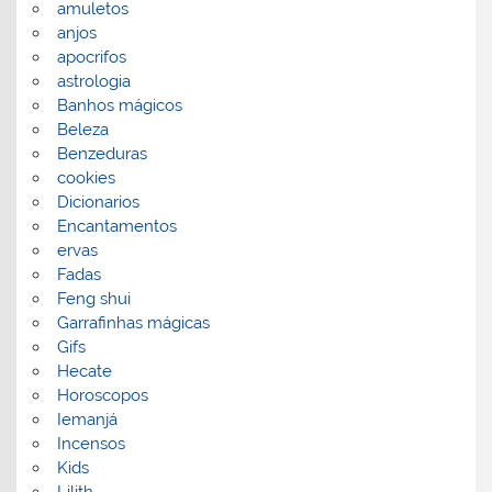
amuletos
anjos
apocrifos
astrologia
Banhos mágicos
Beleza
Benzeduras
cookies
Dicionarios
Encantamentos
ervas
Fadas
Feng shui
Garrafinhas mágicas
Gifs
Hecate
Horoscopos
Iemanjá
Incensos
Kids
Lilith