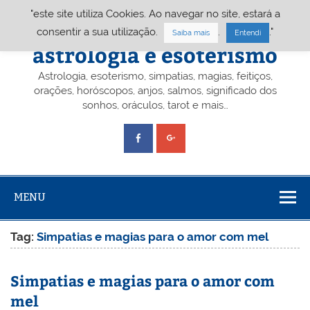
Skip
"este site utiliza Cookies. Ao navegar no site, estará a
to
content
Portal A&E – Portal
consentir a sua utilização.
.
."
Saiba mais
Entendi
astrologia e esoterismo
Astrologia, esoterismo, simpatias, magias, feitiços,
orações, horóscopos, anjos, salmos, significado dos
sonhos, oráculos, tarot e mais…
MENU
Tag:
Simpatias e magias para o amor com mel
Simpatias e magias para o amor com
mel