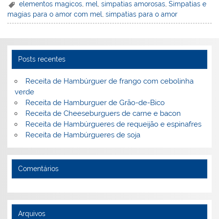
er
k
c
itt
ai
h
t
ar
elementos magicos
,
mel
,
simpatias amorosas
,
Simpatias e
magias para o amor com mel
,
simpatias para o amor
e
e
e
er
l
o
e
st
dI
b
o
n
o
M
Posts recentes
o
ai
k
l
Receita de Hambúrguer de frango com cebolinha
verde
Receita de Hamburguer de Grão-de-Bico
Receita de Cheeseburguers de carne e bacon
Receita de Hambúrgueres de requeijão e espinafres
Receita de Hambúrgueres de soja
Comentários
Arquivos