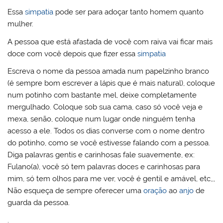
Essa
simpatia
pode ser para adoçar tanto homem quanto
mulher.
A pessoa que está afastada de você com raiva vai ficar mais
doce com você depois que fizer essa
simpatia
Escreva o nome da pessoa amada num papelzinho branco
(é sempre bom escrever a lápis que é mais natural), coloque
num potinho com bastante mel, deixe completamente
mergulhado. Coloque sob sua cama, caso só você veja e
mexa, senão, coloque num lugar onde ninguém tenha
acesso a ele. Todos os dias converse com o nome dentro
do potinho, como se você estivesse falando com a pessoa.
Diga palavras gentis e carinhosas fale suavemente, ex:
Fulano(a), você só tem palavras doces e carinhosas para
mim, só tem olhos para me ver, você é gentil e amável, etc,,,
Não esqueça de sempre oferecer uma
oração
ao
anjo
de
guarda da pessoa.
.