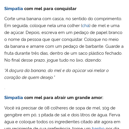
Simpatia
com mel para conquistar
Corte uma banana com casca, no sentido do comprimento.
Em seguida, coloque nela uma colher (
chá
) de mel e uma
de açúcar. Depois, escreva em um pedaço de papel branco
o nome da pessoa que quer conquistar. Coloque no meio
da banana e amarre com um pedaço de barbante. Guarde a
fruta durante três dias, dentro de um saco plástico fechado.
No final desse prazo, jogue tudo no lixo, dizendo:
“A doçura da banana, do mel e do açúcar vai melar o
coração de quem desejo.”
.
Simpatia
com mel para atrair um grande amor:
Você irá precisar de 08 colheres de sopa de mel, 10g de
gengibre em pó, 1 pitada de sal e dois litros de água. Ferva
água e coloque todos os ingredientes citado até agora em
um recipiente de sua preferência, tome um
banho
por dia