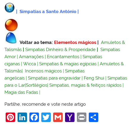
|
Simpatias a Santo António
|
Voltar ao tema:
Elementos mágicos
|
Amuletos &
Talismãs
|
Simpatias Dinheiro & Prosperidade
|
Simpatias
Amor
|
Amarrações
|
Encantamentos
|
Simpatias
ciganas
|
Wicca
|
Simpatias & magias egípcias
|
Amuletos &
Talismãs
|
Incensos mágicos
|
Simpatias
angelicais
|
Simpatias para engravidar
|
Feng Shui
|
Simpatias
para o Lar
|
Sortilégios
|
Simpatias, magias & feitiços rápidos
|
Magia das Fadas
|
Partilhe, recomende e vote neste artigo
Pi
Li
F
T
G
Y
Pr
S
nt
n
a
w
m
a
in
h