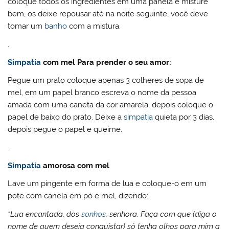
coloque todos os ingredientes em uma panela e misture
bem, os deixe repousar até na noite seguinte, você deve
tomar um
banho
com a mistura.
.
Simpatia
com mel Para prender o seu amor:
Pegue um prato coloque apenas 3 colheres de sopa de
mel, em um papel branco escreva o nome da pessoa
amada com uma caneta da cor amarela, depois coloque o
papel de baixo do prato. Deixe a
simpatia
quieta por 3 dias,
depois pegue o papel e queime.
.
Simpatia
amorosa com mel
Lave um pingente em forma de lua e coloque-o em um
pote com canela em pó e mel, dizendo:
“Lua encantada, dos
sonhos
, senhora. Faça com que (diga o
nome de quem deseja conquistar) só tenha olhos para mim a