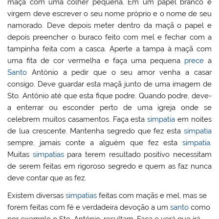
maçã com uma colher pequena. Em um papel branco e
virgem deve escrever o seu nome próprio e o nome de seu
namorado. Deve depois meter dentro da maçã o papel e
depois preencher o buraco feito com mel e fechar com a
tampinha feita com a casca. Aperte a tampa à maçã com
uma fita de cor vermelha e faça uma pequena
prece
a
Santo
António a pedir que o seu amor venha a casar
consigo. Deve guardar esta maçã junto de uma imagem de
Sto. Antônio até que esta fique podre. Quando podre, deve-
a enterrar ou esconder perto de uma igreja onde se
celebrem muitos casamentos. Faça esta
simpatia
em noites
de lua crescente. Mantenha segredo que fez esta
simpatia
sempre, jamais conte a alguém que fez esta
simpatia
.
Muitas
simpatias
para terem resultado positivo necessitam
de serem feitas em rigoroso segredo e quem as faz nunca
deve contar que as fez.
Existem diversas
simpatias
feitas com maçãs e mel, mas se
forem feitas com fé e verdadeira devoção a um
santo
como
por exemplo o Sto. António, resultam. Faça e verá que irá