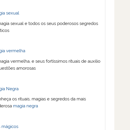
ia sexual
agia sexual e todos os seus poderosos segredos
ticos
gia vermelha
agia vermelha, e seus fortíssimos rituais de auxilio
uestões amorosas
gia Negra
heça os rituais, magias e segredos da mais
derosa
magia negra
s mágicos