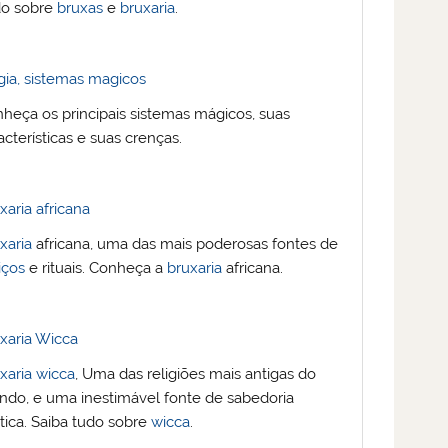
do sobre
bruxas
e
bruxaria
.
ia, sistemas magicos
heça os principais sistemas mágicos, suas
acterísticas e suas crenças.
xaria africana
xaria
africana, uma das mais poderosas fontes de
tiços
e rituais. Conheça a
bruxaria
africana.
xaria Wicca
xaria
wicca
, Uma das religiões mais antigas do
do, e uma inestimável fonte de sabedoria
tica. Saiba tudo sobre
wicca
.