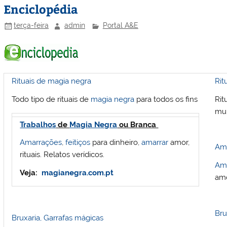
Enciclopédia
terça-feira
admin
Portal A&E
Rituais de magia negra
Rit
Todo tipo de rituais de
magia negra
para todos os fins
Rit
mui
Trabalhos
de
Magia Negra
ou Branca
Amarrações
,
feitiços
para dinheiro,
amarrar
amor,
Ama
rituais. Relatos verídicos.
Am
Veja
:
magianegra.com.pt
amo
Bru
Bruxaria, Garrafas mágicas