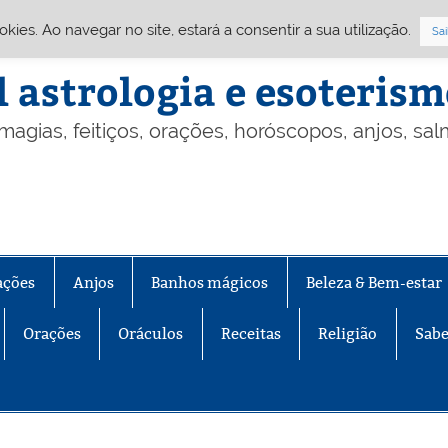
Cookies. Ao navegar no site, estará a consentir a sua utilização.
Sai
l astrologia e esoteris
 magias, feitiços, orações, horóscopos, anjos, sa
ações
Anjos
Banhos mágicos
Beleza & Bem-estar
Orações
Oráculos
Receitas
Religião
Sabe