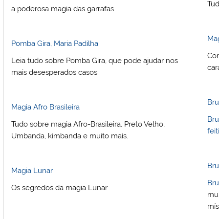
Tu
a poderosa magia das garrafas
Mag
Pomba Gira, Maria Padilha
Con
Leia tudo sobre Pomba Gira, que pode ajudar nos
car
mais desesperados casos
Bru
Magia Afro Brasileira
Bru
Tudo sobre magia Afro-Brasileira. Preto Velho,
fei
Umbanda, kimbanda e muito mais.
Bru
Magia Lunar
Bru
Os segredos da magia Lunar
mun
mís