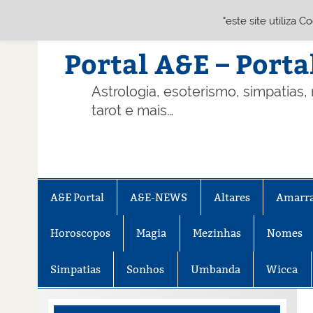
"este site utiliza 
Skip
to
content
Portal A&E – Porta
Astrologia, esoterismo, simpatias,
tarot e mais…
A&E Portal
A&E-NEWS
Altares
Amarr
Horoscopos
Magia
Mezinhas
Nomes
Simpatias
Sonhos
Umbanda
Wicca