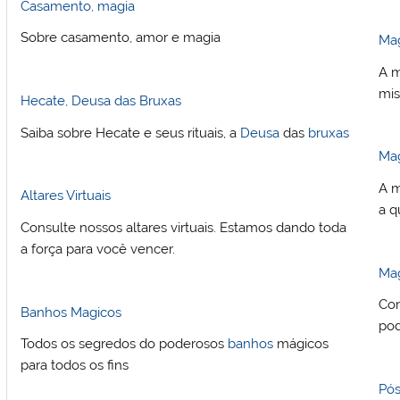
Casamento, magia
Sobre casamento, amor e magia
Mag
A m
mis
Hecate, Deusa das Bruxas
Saiba sobre Hecate e seus rituais, a
Deusa
das
bruxas
Ma
A m
Altares Virtuais
a q
Consulte nossos altares virtuais. Estamos dando toda
a força para você vencer.
Ma
Con
Banhos Magicos
po
Todos os segredos do poderosos
banhos
mágicos
para todos os fins
Pó