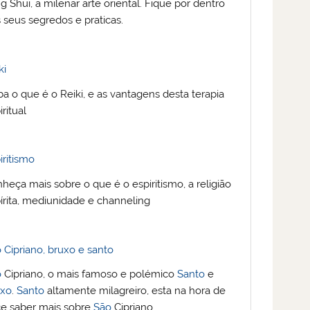
g Shui, a milenar arte oriental. Fique por dentro
 seus segredos e praticas.
ki
ba o que é o Reiki, e as vantagens desta terapia
iritual
iritismo
heça mais sobre o que é o espiritismo, a religião
írita, mediunidade e channeling
 Cipriano, bruxo e santo
o
Cipriano, o mais famoso e polémico
Santo
e
uxo
.
Santo
altamente milagreiro, esta na hora de
e saber mais sobre
São
Cipriano.