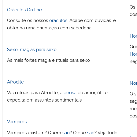
Os 
Oráculos On line
dos
Consulte os nossos
oráculos
. Acabe com dúvidas, e
obtenha uma orientação com sabedoria
Hor
Que
Sexo, magias para sexo
Ho
As mais fortes magia e rituais para sexo
neg
Afrodite
Nom
Veja rituais para Afrodite, a
deusa
do amor, útil e
O s
expedita em assuntos sentimentais
seg
mot
do
Vampiros
Vampiros existem? Quem
são
? O que
são
? Veja tudo