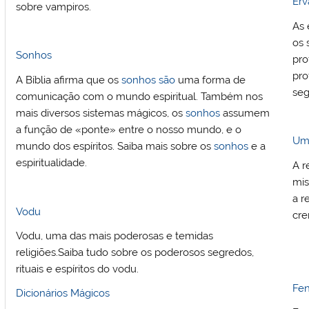
Erv
sobre vampiros.
As 
os 
Sonhos
pro
pro
A Bíblia afirma que os
sonhos
são
uma forma de
seg
comunicação com o mundo espiritual. Também nos
mais diversos sistemas mágicos, os
sonhos
assumem
a função de «ponte» entre o nosso mundo, e o
Um
mundo dos espíritos. Saiba mais sobre os
sonhos
e a
espiritualidade.
A r
mis
a r
Vodu
cre
Vodu, uma das mais poderosas e temidas
religiões.Saiba tudo sobre os poderosos segredos,
rituais e espíritos do vodu.
Fen
Dicionários Mágicos