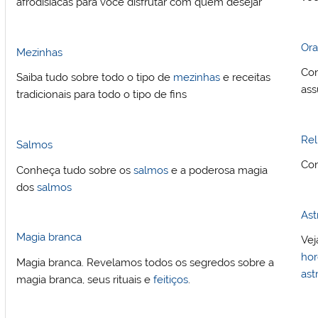
afrodisíacas para voce disfrutar com quem desejar
Or
Mezinhas
Con
Saiba tudo sobre todo o tipo de
mezinhas
e receitas
ass
tradicionais para todo o tipo de fins
Rel
Salmos
Con
Conheça tudo sobre os
salmos
e a poderosa magia
dos
salmos
Ast
Magia branca
Vej
ho
Magia branca. Revelamos todos os segredos sobre a
ast
magia branca, seus rituais e
feitiços
.