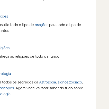
ações
sulte todo o tipo de
orações
para todo o tipo de
untos.
igiões
heça as religiões de todo o mundo
rologia
a todos os segredos da
Astrologia
,
signos
,
zodíaco
,
róscopos
. Agora voce vai ficar sabendo tudo sobre
rologia
.