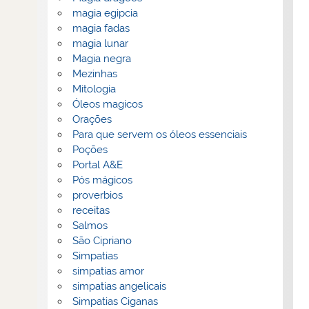
magia egipcia
magia fadas
magia lunar
Magia negra
Mezinhas
Mitologia
Óleos magicos
Orações
Para que servem os óleos essenciais
Poções
Portal A&E
Pós mágicos
proverbios
receitas
Salmos
São Cipriano
Simpatias
simpatias amor
simpatias angelicais
Simpatias Ciganas