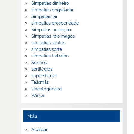
Simpatias dinheiro
simpatias engravidar
Simpatias lar
simpatias prosperidade
Simpatias proteção
Simpatias reis magos
simpatias santos
simpatias sorte
simpatias trabalho
Sonhos
sortilégios
superstições
Talismãs
Uncategorized
Wicca
Meta
Acessar