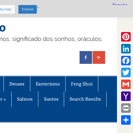
.
."
ba mais
Entendi
mo
lmos, significado dos sonhos, oráculos,
Pinte
Linke
Face
Twitt
Deuses
Esoterismo
Feng Shui
Gmail
r +
Salmos
Santos
Search Results
Yaho
Mail
Print
Share