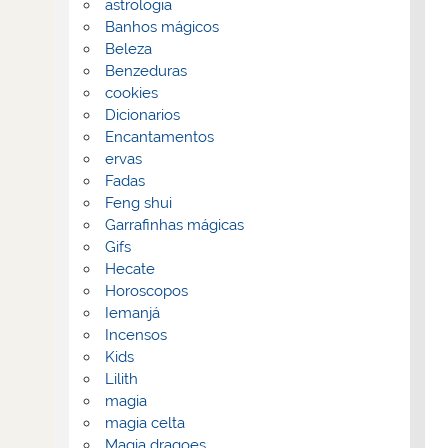
astrologia
Banhos mágicos
Beleza
Benzeduras
cookies
Dicionarios
Encantamentos
ervas
Fadas
Feng shui
Garrafinhas mágicas
Gifs
Hecate
Horoscopos
Iemanjá
Incensos
Kids
Lilith
magia
magia celta
Magia dragoes