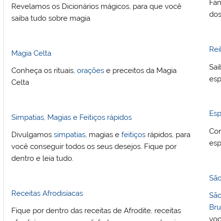
Fan
Revelamos os Dicionários mágicos, para que você
dos
saiba tudo sobre magia
Rei
Magia Celta
Sai
Conheça os rituais,
orações
e preceitos da Magia
esp
Celta
Esp
Simpatias, Magias e Feitiços rápidos
Con
Divulgamos
simpatias
, magias e
feitiços
rápidos, para
esp
você conseguir todos os seus desejos. Fique por
dentro e leia tudo.
São
Receitas Afrodisíacas
Sã
Br
Fique por dentro das receitas de Afrodite, receitas
voc