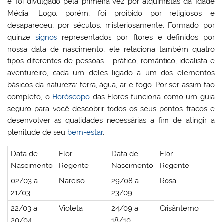
e foi divulgado pela primeira vez por alquimistas da Idade
Média. Logo, porém, foi proibido por religiosos e
desapareceu, por séculos, misteriosamente. Formado por
quinze
signos
representados por flores e definidos por
nossa data de nascimento, ele relaciona também quatro
tipos diferentes de pessoas – prático, romântico, idealista e
aventureiro, cada um deles ligado a um dos elementos
básicos da natureza: terra, água, ar e fogo. Por ser assim tão
completo, o
Horóscopo
das Flores funciona como um guia
seguro para você descobrir todos os seus pontos fracos e
desenvolver as qualidades necessárias a fim de atingir a
plenitude de seu
bem-estar
.
Data de
Flor
Data de
Flor
Nascimento
Regente
Nascimento
Regente
02/03 a
Narciso
29/08 a
Rosa
21/03
23/09
22/03 a
Violeta
24/09 a
Crisântemo
20/04
18/10