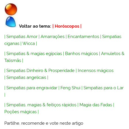
Voltar ao tema:
|
Horóscopos
|
|
Simpatias Amor
|
Amarrações
|
Encantamentos
|
Simpatias
ciganas
|
Wicca
|
|
Simpatias & magias egípcias
|
Banhos mágicos
|
Amuletos &
Talismãs
|
|
Simpatias Dinheiro & Prosperidade
|
Incensos mágicos
|
Simpatias angelicais
|
|
Simpatias para engravidar
|
Feng Shui
|
Simpatias para o Lar
|
|
Simpatias, magias & feitiços rápidos
|
Magia das Fadas
|
Poções mágicas
|
Partilhe, recomende e vote neste artigo