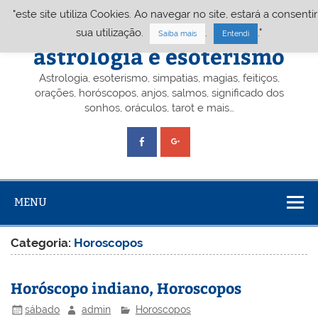
Skip
"este site utiliza Cookies. Ao navegar no site, estará a consentir
to
content
Portal A&E – Portal
sua utilização.
.
."
Saiba mais
Entendi
astrologia e esoterismo
Astrologia, esoterismo, simpatias, magias, feitiços,
orações, horóscopos, anjos, salmos, significado dos
sonhos, oráculos, tarot e mais…
MENU
Categoria:
Horoscopos
Horóscopo indiano, Horoscopos
sábado
admin
Horoscopos