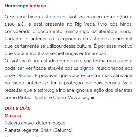
Horóscopo
indiano
O sistema hindu
astrológico
Jyotisha nasceu entre 1.700 a
1.100 a.C., e está presente no Rig Veda, livro dos hinos,
considerado o documento mais antigo da literatura hindu.
Portanto, é anterior ao surgimento da
astrologia
ocidental
que certamente se utilizou dessa cultura. É por esse motivo
que você encontrará semelhanças entre ambas.
O Jyotisha é um estudo complexo e sua forma mas sucinta
pode ser verificada através dos 12
signos
, relacionados aos
doze
Deuses
. É provável que você encontre mais afinidade
no
signo
anterior e ter a proteção de dois
deuses
. Vale
ressaltar que a
astrologia
indiana ignora a ação dos planetas
como Plutão, Júpiter e Urano. Veja a seguir:
15/1 a 13/2
Makara
Palavra chave: determinação
Planeta regente: Shani (Saturno)