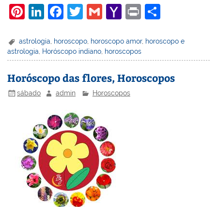
Pi
Li
F
T
G
Y
Pr
S
nt
n
a
w
m
a
in
h
er
k
c
itt
ai
h
t
ar
astrologia
,
horoscopo
,
horoscopo amor
,
horoscopo e
astrologia
,
Horóscopo indiano
,
horoscopos
e
e
e
er
l
o
e
st
dI
b
o
Horóscopo das flores, Horoscopos
n
o
M
sábado
admin
Horoscopos
o
ai
k
l