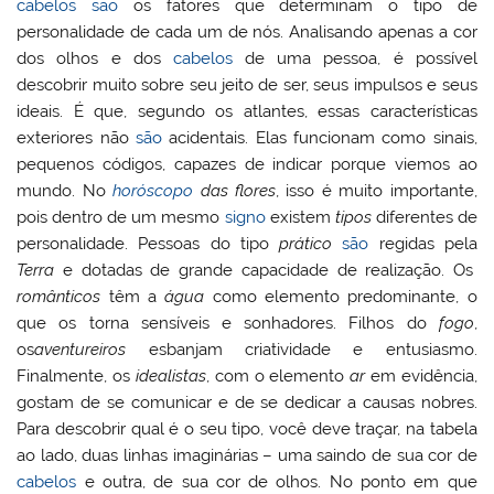
cabelos
são
os fatores que determinam o tipo de
personalidade de cada um de nós. Analisando apenas a cor
dos olhos e dos
cabelos
de uma pessoa, é possível
descobrir muito sobre seu jeito de ser, seus impulsos e seus
ideais. É que, segundo os atlantes, essas características
exteriores não
são
acidentais. Elas funcionam como sinais,
pequenos códigos, capazes de indicar porque viemos ao
mundo. No
horóscopo
das flores
, isso é muito importante,
pois dentro de um mesmo
signo
existem
tipos
diferentes de
personalidade. Pessoas do tipo
prático
são
regidas pela
Terra
e dotadas de grande capacidade de realização. Os
românticos
têm a
água
como elemento predominante, o
que os torna sensíveis e sonhadores. Filhos do
fogo
,
os
aventureiros
esbanjam criatividade e entusiasmo.
Finalmente, os
idealistas
, com o elemento
ar
em evidência,
gostam de se comunicar e de se dedicar a causas nobres.
Para descobrir qual é o seu tipo, você deve traçar, na tabela
ao lado, duas linhas imaginárias – uma saindo de sua cor de
cabelos
e outra, de sua cor de olhos. No ponto em que