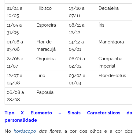
21/04 a
Hibisco
19/10 a
Dedaleira
10/05
07/11
11/05 a
Esporeira
08/11 a
Íris
31/05
12/12
01/06 a
Flor-de-
13/12 a
Mandrágora
23/06
maracujá
05/01
24/06 a
Orquídea
06/01 a
Campainha-
11/07
02/02
imperial
12/07 a
Lírio
03/02 a
Flor-de-lótus
05/08
01/03
06/08 a
Papoula
28/08
Tipo X Elemento – Sinais Característicos da
personalidade
No
horóscopo
das flores
, a cor dos olhos e a cor dos