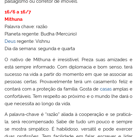
paisagismo ou corretor de imóveis.
16/6 a 16/7
Mithuna
Palavra chave: razão
Planeta regente: Budha (Mercúrio)
Deus
regente: Vishnu
Dia da semana: segunda e quarta
O nativo de Mithuna é irresistível. Preza suas amizades e
está sempre informado. Com diplomacia e bom senso, terá
sucesso na vida a partir do momento em que se associar as
pessoas certas. Provavelmente terá um casamento feliz e
contará com a proteção da família. Gosta de
casas
amplas e
confortáveis. Tem respeito ao próximo e o mundo lhe dará o
que necessita ao longo da vida.
A palavra-chave é “razão” aliada à cooperação e se praticá-
la, será recompensado. Sabe de tudo um pouco e sempre
se mostra simpático. É habilidoso, versátil e pode exercer
duas profissões. Tem facilidade em falar, escrever e lidar