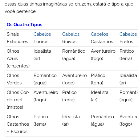
essas duas linhas imaginárias se cruzem, estará o tipo a que
você pertence.
Os Quatro Tipos
Sinais
Cabelos
Cabelos
Cabelos
Cabelos
Exteriores
Louros
Ruivos
Castanhos
Pretos
Olhos
Idealista
Romântico
Aventureiro
Prático
Azuis
(ar)
(água)
(fogo)
(terra)
(cinzentos)
Olhos
Romântico
Aventureiro
Prático
Idealista
Verdes
(água)
(fogo)
(terra)
(ar)
Olhos Cor-
Aventureiro
Prático
Idealista
Românti
de-mel
(fogo)
(terra)
(ar)
(água)
(mistos)
Olhos
Prático
Idealista
Romântico
Aventure
Castanhos
(terra)
(ar)
(água)
(fogo)
– Escuros