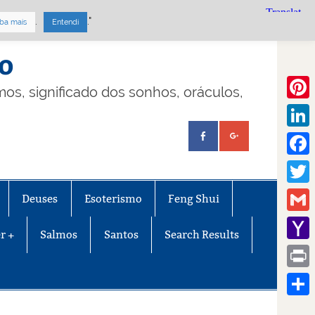
.
."
ba mais
Entendi
mo
lmos, significado dos sonhos, oráculos,
Pinte
Linke
Face
Twitt
Deuses
Esoterismo
Feng Shui
Gmail
r +
Salmos
Santos
Search Results
Yaho
Mail
Print
Share