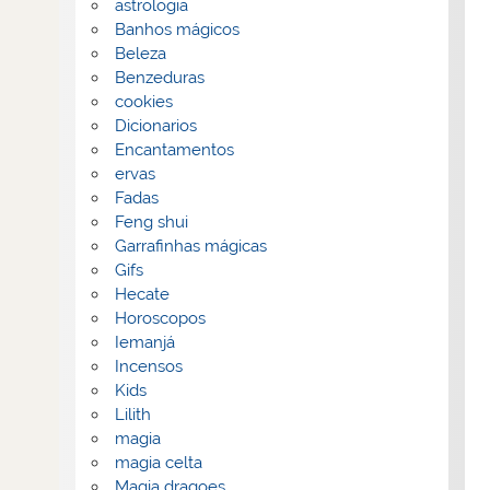
astrologia
Banhos mágicos
Beleza
Benzeduras
cookies
Dicionarios
Encantamentos
ervas
Fadas
Feng shui
Garrafinhas mágicas
Gifs
Hecate
Horoscopos
Iemanjá
Incensos
Kids
Lilith
magia
magia celta
Magia dragoes