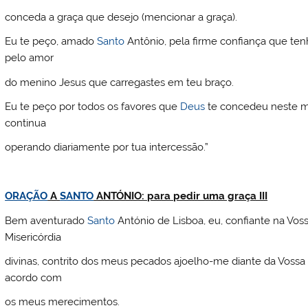
conceda a graça que desejo (mencionar a graça).
Eu te peço, amado
Santo
Antônio, pela firme confiança que t
pelo amor
do menino Jesus que carregastes em teu braço.
Eu te peço por todos os favores que
Deus
te concedeu neste mu
continua
operando diariamente por tua intercessão.”
ORAÇÃO
A
SANTO
ANTÓNIO: para pedir uma graça III
Bem aventurado
Santo
António de Lisboa, eu, confiante na Vos
Misericórdia
divinas, contrito dos meus pecados ajoelho-me diante da Voss
acordo com
os meus merecimentos.