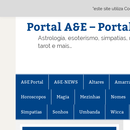
"este site utiliza 
Skip
to
content
Portal A&E – Porta
Astrologia, esoterismo, simpatias,
tarot e mais…
A&E Portal
A&E-NEWS
Altares
Amarr
Horoscopos
Magia
Mezinhas
Nomes
Simpatias
Sonhos
Umbanda
Wicca