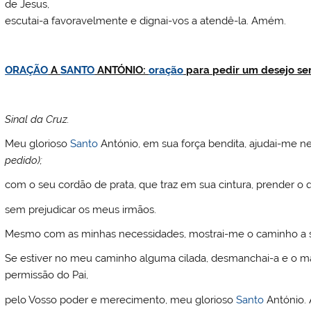
de Jesus,
escutai-a favoravelmente e dignai-vos a atendê-la. Amém.
ORAÇÃO
A
SANTO
ANTÓNIO:
oração
para pedir um desejo sem
Sinal da Cruz.
Meu glorioso
Santo
António, em sua força bendita, ajudai-me n
pedido);
com o seu cordão de prata, que traz em sua cintura, prender o
sem prejudicar os meus irmãos.
Mesmo com as minhas necessidades, mostrai-me o caminho a s
Se estiver no meu caminho alguma cilada, desmanchai-a e o mal
permissão do Pai,
pelo Vosso poder e merecimento, meu glorioso
Santo
António. 