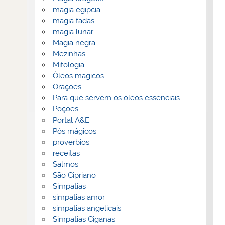
magia egipcia
magia fadas
magia lunar
Magia negra
Mezinhas
Mitologia
Óleos magicos
Orações
Para que servem os óleos essenciais
Poções
Portal A&E
Pós mágicos
proverbios
receitas
Salmos
São Cipriano
Simpatias
simpatias amor
simpatias angelicais
Simpatias Ciganas