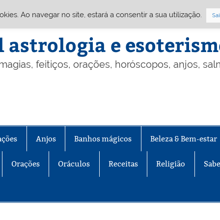
Cookies. Ao navegar no site, estará a consentir a sua utilização.
Sai
l astrologia e esoteris
 magias, feitiços, orações, horóscopos, anjos, sa
ações
Anjos
Banhos mágicos
Beleza & Bem-estar
Orações
Oráculos
Receitas
Religião
Sabe