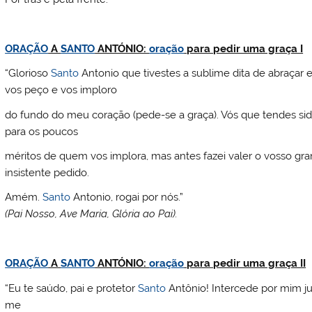
ORAÇÃO
A
SANTO
ANTÓNIO:
oração
para pedir uma graça I
“Glorioso
Santo
Antonio que tivestes a sublime dita de abraçar 
vos peço e vos imploro
do fundo do meu coração (pede-se a graça). Vós que tendes si
para os poucos
méritos de quem vos implora, mas antes fazei valer o vosso gra
insistente pedido.
Amém.
Santo
Antonio, rogai por nós.”
(Pai Nosso, Ave Maria, Glória ao Pai).
ORAÇÃO
A
SANTO
ANTÓNIO:
oração
para pedir uma graça II
“Eu te saúdo, pai e protetor
Santo
Antônio! Intercede por mim ju
me