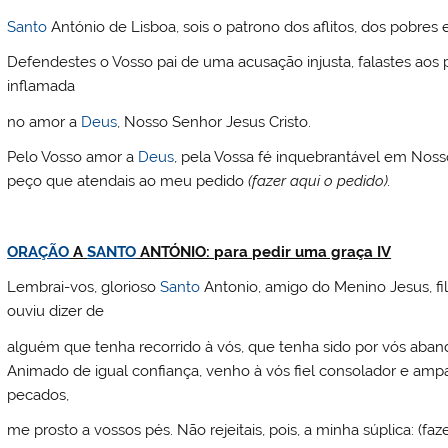
Santo
António de Lisboa, sois o patrono dos aflitos, dos pobr
Defendestes o Vosso pai de uma acusação injusta, falastes aos 
inflamada
no amor a
Deus
, Nosso Senhor Jesus Cristo.
Pelo Vosso amor a
Deus
, pela Vossa fé inquebrantável em Noss
peço que atendais ao meu pedido
(fazer aqui o pedido).
ORAÇÃO
A
SANTO
ANTÓNIO: para pedir uma graça IV
Lembrai-vos, glorioso
Santo
Antonio, amigo do Menino Jesus, fi
ouviu dizer de
alguém que tenha recorrido à vós, que tenha sido por vós aba
Animado de igual confiança, venho à vós fiel consolador e am
pecados,
me prosto a vossos pés. Não rejeitais, pois, a minha súplica: (f