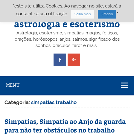
Skip
"este site utiliza Cookies. Ao navegar no site, estará a
to
content
Portal A&E – Portal
consentir a sua utilização.
.
."
Saiba mais
Entendi
astrologia e esoterismo
Astrologia, esoterismo, simpatias, magias, feitiços,
orações, horóscopos, anjos, salmos, significado dos
sonhos, oráculos, tarot e mais…
MENU
Categoria:
simpatias trabalho
Simpatias, Simpatia ao Anjo da guarda
para não ter obstáculos no trabalho