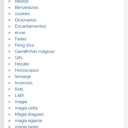
Beleza
Benzeduras
cookies
Dicionarios
Encantamentos
ervas
Fadas
Feng shui
Garrafinhas mágicas
Gifs
Hecate
Horoscopos
Iemanjá
Incensos
Kids
Lilith
magia
magia celta
Magia dragoes
magia egipcia
magia fadas