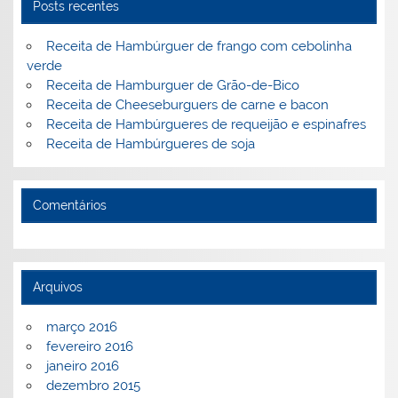
o
ai
Posts recentes
k
l
Receita de Hambúrguer de frango com cebolinha
verde
Receita de Hamburguer de Grão-de-Bico
Receita de Cheeseburguers de carne e bacon
Receita de Hambúrgueres de requeijão e espinafres
Receita de Hambúrgueres de soja
Comentários
Arquivos
março 2016
fevereiro 2016
janeiro 2016
dezembro 2015