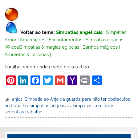
Voltar ao tema:
Simpatias angelicais
|
Simpatias
Amor
|
Amarrações
|
Encantamentos
|
Simpatias ciganas
|
Wicca
|
Simpatias & magias egípcias
|
Banhos mágicos
|
Amuletos & Talismãs
|
Partilhe, recomende e vote neste artigo
Pi
Li
F
T
G
Y
Pr
S
nt
n
a
w
m
a
in
h
er
k
c
itt
ai
h
t
ar
anjos
,
Simpatia ao Anjo da guarda para não ter obstáculos
no trabalho
,
simpatias angelicais
,
simpatias com anjos
,
e
e
e
er
l
o
e
simpatias trabalho
st
dI
b
o
n
o
M