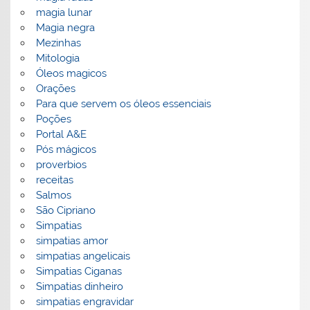
magia lunar
Magia negra
Mezinhas
Mitologia
Óleos magicos
Orações
Para que servem os óleos essenciais
Poções
Portal A&E
Pós mágicos
proverbios
receitas
Salmos
São Cipriano
Simpatias
simpatias amor
simpatias angelicais
Simpatias Ciganas
Simpatias dinheiro
simpatias engravidar