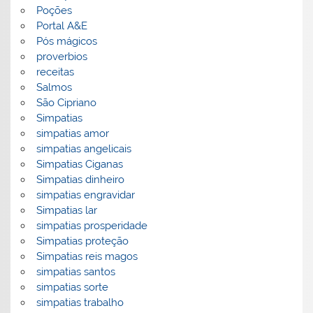
Poções
Portal A&E
Pós mágicos
proverbios
receitas
Salmos
São Cipriano
Simpatias
simpatias amor
simpatias angelicais
Simpatias Ciganas
Simpatias dinheiro
simpatias engravidar
Simpatias lar
simpatias prosperidade
Simpatias proteção
Simpatias reis magos
simpatias santos
simpatias sorte
simpatias trabalho