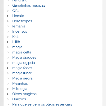
Feng shui
Garrafinhas mágicas
Gifs
Hecate
Horoscopos
Iemanjá
Incensos
Kids
Lilith
magia
magia celta
Magia dragoes
magia egipcia
magia fadas
magia lunar
Magia negra
Mezinhas
Mitologia
Óleos magicos
Orações
Para que servem os óleos essenciais