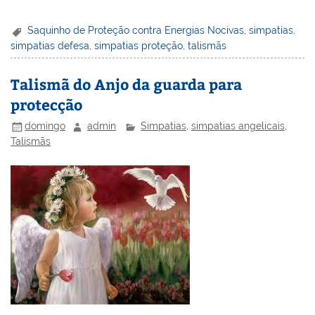
nt
n
a
w
m
a
in
h
er
k
c
itt
ai
h
t
ar
Saquinho de Proteção contra Energias Nocivas
,
simpatias
,
simpatias defesa
,
simpatias proteção
,
talismãs
e
e
e
er
l
o
e
st
dI
b
o
Talismã do Anjo da guarda para
n
o
M
protecção
o
ai
domingo
admin
Simpatias
,
simpatias angelicais
,
k
l
Talismãs