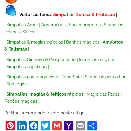
Voltar ao tema:
Simpatias Defesa & Proteção
|
|
Simpatias Amor
|
Amarrações
|
Encantamentos
|
Simpatias
ciganas
|
Wicca
|
|
Simpatias & magias egípcias
|
Banhos mágicos
|
Amuletos
& Talismãs
|
|
Simpatias Dinheiro & Prosperidade
|
Incensos mágicos
|
Simpatias angelicais
|
|
Simpatias para engravidar
|
Feng Shui
|
Simpatias para o Lar
|
Sortilégios
|
|
Simpatias, magias & feitiços rápidos
|
Magia das Fadas
|
Poções mágicas
|
Partilhe, recomende e vote neste artigo
Pi
Li
F
T
G
Y
Pr
S