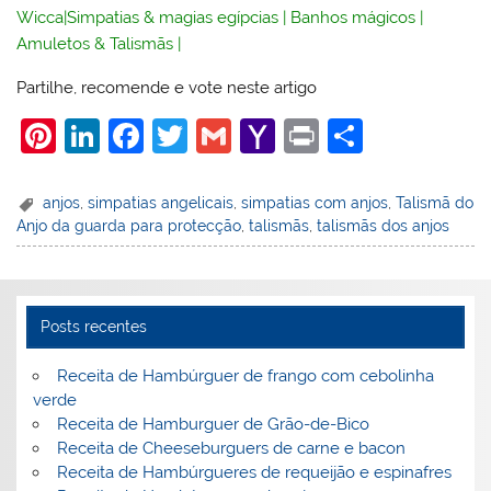
Wicca
|
Simpatias & magias egípcias
|
Banhos mágicos
|
Amuletos & Talismãs
|
Partilhe, recomende e vote neste artigo
Pi
Li
F
T
G
Y
Pr
S
nt
n
a
w
m
a
in
h
er
k
c
itt
ai
h
t
ar
anjos
,
simpatias angelicais
,
simpatias com anjos
,
Talismã do
Anjo da guarda para protecção
,
talismãs
,
talismãs dos anjos
e
e
e
er
l
o
e
st
dI
b
o
n
o
M
Posts recentes
o
ai
k
l
Receita de Hambúrguer de frango com cebolinha
verde
Receita de Hamburguer de Grão-de-Bico
Receita de Cheeseburguers de carne e bacon
Receita de Hambúrgueres de requeijão e espinafres