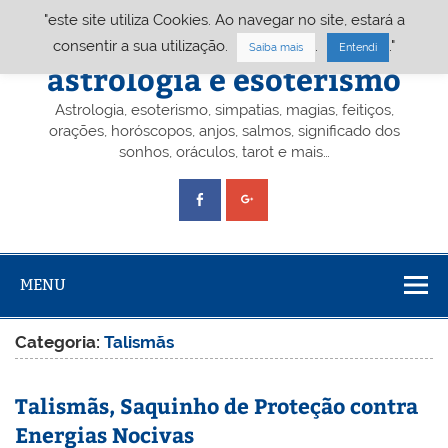
Skip
"este site utiliza Cookies. Ao navegar no site, estará a
to
content
Portal A&E – Portal
consentir a sua utilização.
.
."
Saiba mais
Entendi
astrologia e esoterismo
Astrologia, esoterismo, simpatias, magias, feitiços,
orações, horóscopos, anjos, salmos, significado dos
sonhos, oráculos, tarot e mais…
MENU
Categoria:
Talismãs
Talismãs, Saquinho de Proteção contra
Energias Nocivas