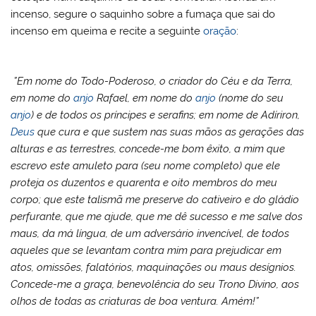
incenso, segure o saquinho sobre a fumaça que sai do
incenso em queima e recite a seguinte
oração
:
”Em nome do Todo-Poderoso, o criador do Céu e da Terra,
em nome do
anjo
Rafael, em nome do
anjo
(nome do seu
anjo
) e de todos os príncipes e serafins; em nome de Adíriron,
Deus
que cura e que sustem nas suas mãos as gerações das
alturas e as terrestres, concede-me bom êxito, a mim que
escrevo este amuleto para (seu nome completo) que ele
proteja os duzentos e quarenta e oito membros do meu
corpo; que este talismã me preserve do cativeiro e do gládio
perfurante, que me ajude, que me dê sucesso e me salve dos
maus, da má língua, de um adversário invencível, de todos
aqueles que se levantam contra mim para prejudicar em
atos, omissões, falatórios, maquinações ou maus desígnios.
Concede-me a graça, benevolência do seu Trono Divino, aos
olhos de todas as criaturas de boa ventura. Amém!”