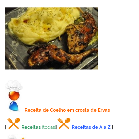
Receita
de Coelho em crosta de Ervas
|
Receitas
(todas)
|
Receitas de A a Z
|