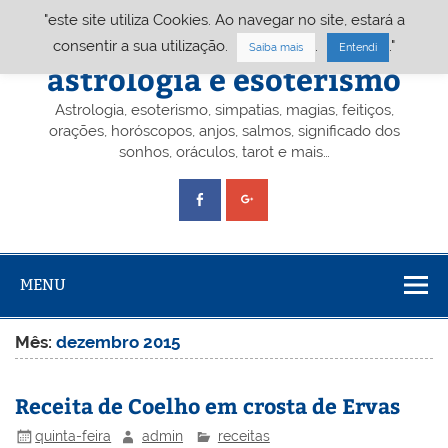
Skip
"este site utiliza Cookies. Ao navegar no site, estará a
to
content
Portal A&E – Portal
consentir a sua utilização.
.
."
Saiba mais
Entendi
astrologia e esoterismo
Astrologia, esoterismo, simpatias, magias, feitiços,
orações, horóscopos, anjos, salmos, significado dos
sonhos, oráculos, tarot e mais…
MENU
Mês:
dezembro 2015
Receita de Coelho em crosta de Ervas
quinta-feira
admin
receitas