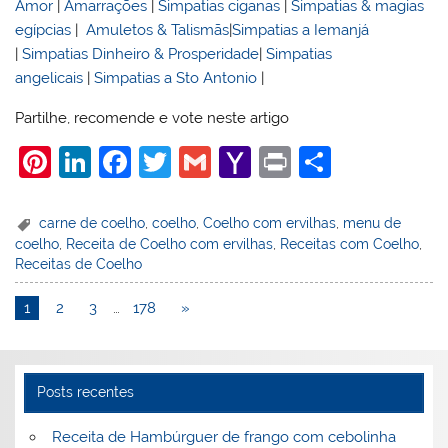
Amor
|
Amarrações
|
Simpatias ciganas
|
Simpatias & magias
egípcias
|
Amuletos & Talismãs
|
Simpatias a Iemanjá
|
Simpatias Dinheiro & Prosperidade
|
Simpatias
angelicais
|
Simpatias a Sto Antonio
|
Partilhe, recomende e vote neste artigo
Pi
Li
F
T
G
Y
Pr
S
nt
n
a
w
m
a
in
h
er
k
c
itt
ai
h
t
ar
carne de coelho
,
coelho
,
Coelho com ervilhas
,
menu de
coelho
,
Receita de Coelho com ervilhas
,
Receitas com Coelho
,
e
e
e
er
l
o
e
Receitas de Coelho
st
dI
b
o
1
2
3
…
178
»
n
o
M
o
ai
k
l
Posts recentes
Receita de Hambúrguer de frango com cebolinha