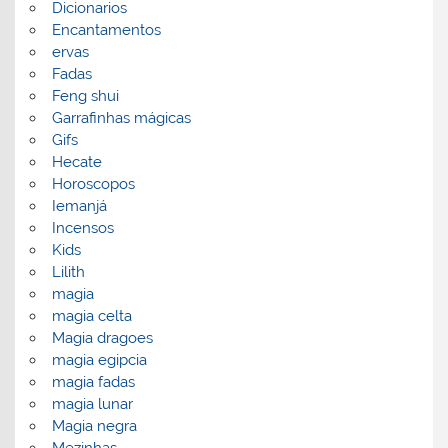
Dicionarios
Encantamentos
ervas
Fadas
Feng shui
Garrafinhas mágicas
Gifs
Hecate
Horoscopos
Iemanjá
Incensos
Kids
Lilith
magia
magia celta
Magia dragoes
magia egipcia
magia fadas
magia lunar
Magia negra
Mezinhas