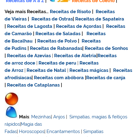
Receitas de A a Z
|
Receitas de Coelho
|
Veja mais Receitas…
Receitas de Risoto
|
Receitas
de Vieiras
|
Receitas de Ostras
|
Receitas de Sapateira
|
Receitas de Lagosta
|
Receitas de Açordas
|
Receitas
de Camarão
|
Receitas de Saladas
|
Receitas
de Bacalhau
|
Receitas de Polvo
|
Receitas
de Pudins
|
Receitas de Rabanadas
|
Receitas de Sonhos
|
Receitas de Azevias
|
Receitas de Aletria
|
Receitas
de
arroz doce
|
Receitas de
peru
|
Receitas
de Arroz
|
Receitas de Natal
|
Receitas mágicas
|
Receitas
afrodisiacas
|
Receitas com abóbora
|
Receitas de canja
|
Receitas de Cataplanas
|
Mais
:
Mezinhas
|
Anjos
|
Simpatias, magias & feitiços
rápidos
|
Magia das
Fadas
|
Horoscopos
|
Encantamentos
|
Simpatias