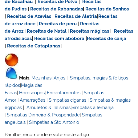
de Bacalhau
|
Receitas de Polvo
|
Receitas
de Pudins
|
Receitas de Rabanadas
|
Receitas de Sonhos
|
Receitas de Azevias
|
Receitas de Aletria
|
Receitas
de
arroz doce
|
Receitas de
peru
|
Receitas
de Arroz
|
Receitas de Natal
|
Receitas mágicas
|
Receitas
afrodisiacas
|
Receitas com abóbora
|
Receitas de canja
|
Receitas de Cataplanas
|
Mais
:
Mezinhas
|
Anjos
|
Simpatias, magias & feitiços
rápidos
|
Magia das
Fadas
|
Horoscopos
|
Encantamentos
|
Simpatias
Amor
|
Amarrações
|
Simpatias ciganas
|
Simpatias & magias
egípcias
|
Amuletos & Talismãs
|
Simpatias a Iemanjá
|
Simpatias Dinheiro & Prosperidade
|
Simpatias
angelicais
|
Simpatias a Sto Antonio
|
Partilhe, recomende e vote neste artigo