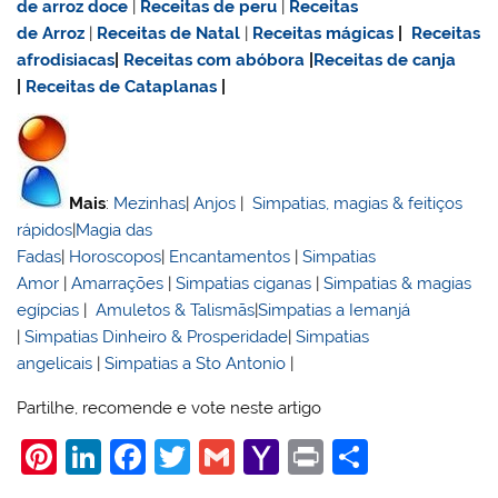
de
arroz doce
|
Receitas de
peru
|
Receitas
de Arroz
|
Receitas de Natal
|
Receitas mágicas
|
Receitas
afrodisiacas
|
Receitas com abóbora
|
Receitas de canja
|
Receitas de Cataplanas
|
Mais
:
Mezinhas
|
Anjos
|
Simpatias, magias & feitiços
rápidos
|
Magia das
Fadas
|
Horoscopos
|
Encantamentos
|
Simpatias
Amor
|
Amarrações
|
Simpatias ciganas
|
Simpatias & magias
egípcias
|
Amuletos & Talismãs
|
Simpatias a Iemanjá
|
Simpatias Dinheiro & Prosperidade
|
Simpatias
angelicais
|
Simpatias a Sto Antonio
|
Partilhe, recomende e vote neste artigo
Pi
Li
F
T
G
Y
Pr
S
nt
n
a
w
m
a
in
h