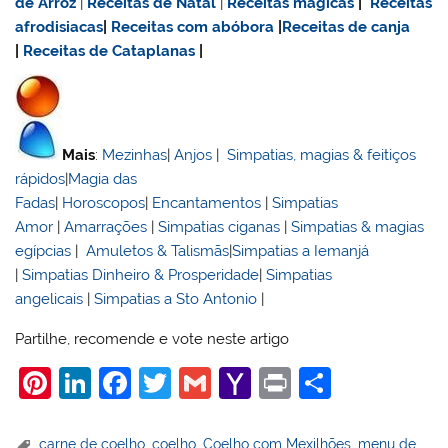
de Arroz
|
Receitas de Natal
|
Receitas mágicas
|
Receitas
afrodisiacas
|
Receitas com abóbora
|
Receitas de canja
|
Receitas de Cataplanas
|
Mais
:
Mezinhas
|
Anjos
|
Simpatias, magias & feitiços
rápidos
|
Magia das
Fadas
|
Horoscopos
|
Encantamentos
|
Simpatias
Amor
|
Amarrações
|
Simpatias ciganas
|
Simpatias & magias
egípcias
|
Amuletos & Talismãs
|
Simpatias a Iemanjá
|
Simpatias Dinheiro & Prosperidade
|
Simpatias
angelicais
|
Simpatias a Sto Antonio
|
Partilhe, recomende e vote neste artigo
Pi
Li
F
T
G
Y
Pr
S
nt
n
a
w
m
a
in
h
er
k
c
itt
ai
h
t
ar
carne de coelho
,
coelho
,
Coelho com Mexilhões
,
menu de