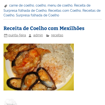
er
k
c
itt
ai
h
t
ar
carne de coelho
,
coelho
,
menu de coelho
,
Receita de
Surpresa folhada de Coelho
,
Receitas com Coelho
,
Receitas de
e
e
e
er
l
o
e
Coelho
,
Surpresa folhada de Coelho
st
dI
b
o
n
o
M
Receita de Coelho com Mexilhões
o
ai
quinta-feira
admin
receitas
k
l