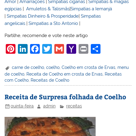
Amor
|
Amarrações
|
Simpatias ciganas
|
Simpatias & magias
egípcias
|
Amuletos & Talismãs
|
Simpatias a Iemanjá
|
Simpatias Dinheiro & Prosperidade
|
Simpatias
angelicais
|
Simpatias a Sto Antonio
|
Partilhe, recomende e vote neste artigo
Pi
Li
F
T
G
Y
Pr
S
nt
n
a
w
m
a
in
h
er
k
c
itt
ai
h
t
ar
carne de coelho
,
coelho
,
Coelho em crosta de Ervas
,
menu
de coelho
,
Receita de Coelho em crosta de Ervas
,
Receitas
e
e
e
er
l
o
e
com Coelho
,
Receitas de Coelho
st
dI
b
o
n
o
M
Receita de Surpresa folhada de Coelho
o
ai
quinta-feira
admin
receitas
k
l