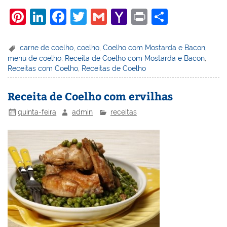
Pi
Li
F
T
G
Y
Pr
S
nt
n
a
w
m
a
in
h
er
k
c
itt
ai
h
t
ar
carne de coelho
,
coelho
,
Coelho com Mostarda e Bacon
,
menu de coelho
,
Receita de Coelho com Mostarda e Bacon
,
e
e
e
er
l
o
e
Receitas com Coelho
,
Receitas de Coelho
st
dI
b
o
n
o
M
Receita de Coelho com ervilhas
o
ai
quinta-feira
admin
receitas
k
l