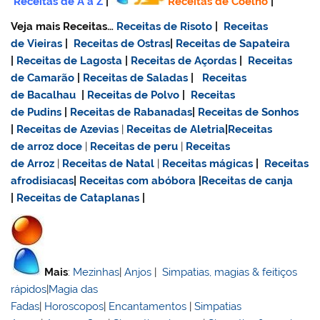
Receitas de A a Z
|
Receitas de Coelho
|
Veja mais Receitas…
Receitas de Risoto
|
Receitas
de Vieiras
|
Receitas de Ostras
|
Receitas de Sapateira
|
Receitas de Lagosta
|
Receitas de Açordas
|
Receitas
de Camarão
|
Receitas de Saladas
|
Receitas
de Bacalhau
|
Receitas de Polvo
|
Receitas
de Pudins
|
Receitas de Rabanadas
|
Receitas de Sonhos
|
Receitas de Azevias
|
Receitas de Aletria
|
Receitas
de
arroz doce
|
Receitas de
peru
|
Receitas
de Arroz
|
Receitas de Natal
|
Receitas mágicas
|
Receitas
afrodisiacas
|
Receitas com abóbora
|
Receitas de canja
|
Receitas de Cataplanas
|
Mais
:
Mezinhas
|
Anjos
|
Simpatias, magias & feitiços
rápidos
|
Magia das
Fadas
|
Horoscopos
|
Encantamentos
|
Simpatias