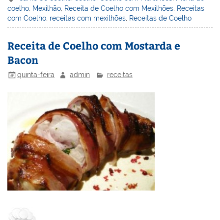
coelho
,
Mexilhão
,
Receita de Coelho com Mexilhões
,
Receitas
e
e
e
er
l
o
e
com Coelho
,
receitas com mexilhões
,
Receitas de Coelho
st
dI
b
o
n
o
M
Receita de Coelho com Mostarda e
Bacon
o
ai
k
l
quinta-feira
admin
receitas