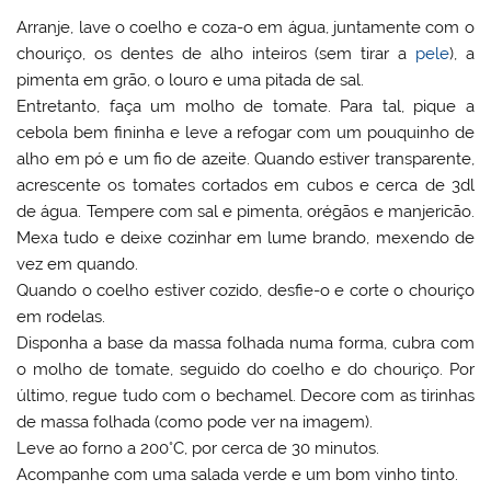
Arranje, lave o coelho e coza-o em água, juntamente com o
chouriço, os dentes de alho inteiros (sem tirar a
pele
), a
pimenta em grão, o louro e uma pitada de sal.
Entretanto, faça um molho de tomate. Para tal, pique a
cebola bem fininha e leve a refogar com um pouquinho de
alho em pó e um fio de azeite. Quando estiver transparente,
acrescente os tomates cortados em cubos e cerca de 3dl
de água. Tempere com sal e pimenta, orégãos e manjericão.
Mexa tudo e deixe cozinhar em lume brando, mexendo de
vez em quando.
Quando o coelho estiver cozido, desfie-o e corte o chouriço
em rodelas.
Disponha a base da massa folhada numa forma, cubra com
o molho de tomate, seguido do coelho e do chouriço. Por
último, regue tudo com o bechamel. Decore com as tirinhas
de massa folhada (como pode ver na imagem).
Leve ao forno a 200°C, por cerca de 30 minutos.
Acompanhe com uma salada verde e um bom vinho tinto.