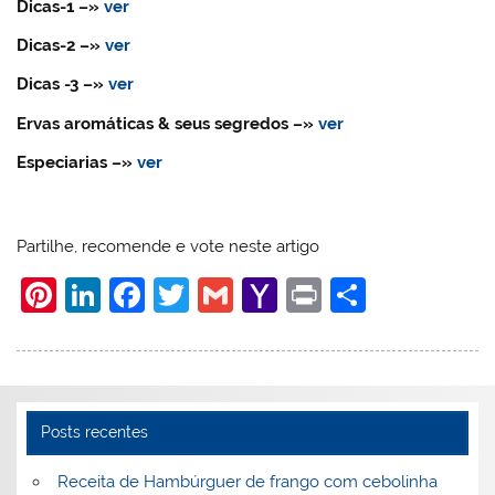
Dicas-1
–»
ver
Dicas-2
–»
ver
Dicas -3
–»
ver
Ervas aromáticas & seus segredos
–»
ver
Especiarias
–»
ver
Partilhe, recomende e vote neste artigo
Pi
Li
F
T
G
Y
Pr
S
nt
n
a
w
m
a
in
h
er
k
c
itt
ai
h
t
ar
e
e
e
er
l
o
e
st
dI
b
o
Posts recentes
n
o
M
Receita de Hambúrguer de frango com cebolinha