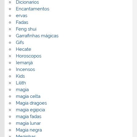
Dicionarios
Encantamentos
ervas
Fadas
Feng shui
Garrafinhas mágicas
Gifs
Hecate
Horoscopos
Iemanjá
Incensos
Kids
Lilith
magia
magia celta
Magia dragoes
magia egipcia
magia fadas
magia lunar
Magia negra
Mezinhas