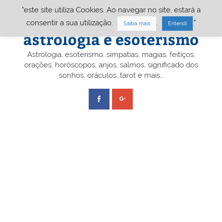
Skip
"este site utiliza Cookies. Ao navegar no site, estará a
to
content
Portal A&E – Portal
consentir a sua utilização.
.
."
Saiba mais
Entendi
astrologia e esoterismo
Astrologia, esoterismo, simpatias, magias, feitiços,
orações, horóscopos, anjos, salmos, significado dos
sonhos, oráculos, tarot e mais…