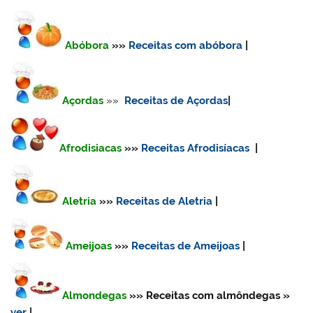
Abóbora
»»
Receitas com abóbora
|
Açordas
»»
Receitas de Açordas
|
Afrodisiacas
»»
Receitas Afrodisíacas
|
Aletria
»»
Receitas de Aletria
|
Ameijoas
»»
Receitas de Ameijoas
|
Almondegas
»» Receitas com almôndegas
»
ver
|