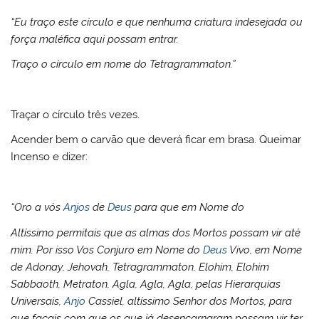
“Eu traço este círculo e que nenhuma criatura indesejada ou
força maléfica aqui possam entrar.
Traço o círculo em nome do Tetragrammaton.”
Traçar o círculo três vezes.
Acender bem o carvão que deverá ficar em brasa. Queimar
Incenso e dizer:
“Oro a vós
Anjos
de
Deus
para que em Nome do
Altíssimo permitais que as almas dos Mortos possam vir até
mim. Por isso Vos Conjuro em Nome do
Deus
Vivo, em Nome
de Adonay, Jehovah, Tetragrammaton, Elohim, Elohim
Sabbaoth, Metraton, Agla, Agla, Agla, pelas Hierarquias
Universais,
Anjo
Cassiel, altíssimo Senhor dos Mortos, para
que façais com que os que já desencarnaram possam vir ter