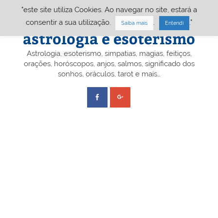
Skip
"este site utiliza Cookies. Ao navegar no site, estará a
to
content
Portal A&E – Portal
consentir a sua utilização.
.
."
Saiba mais
Entendi
astrologia e esoterismo
Astrologia, esoterismo, simpatias, magias, feitiços,
orações, horóscopos, anjos, salmos, significado dos
sonhos, oráculos, tarot e mais…