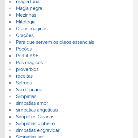
magia lunar
Magia negra
Mezinhas
Mitologia
Óleos magicos
Orações
Para que servem os óleos essenciais
Poções
Portal A&E
Pós mágicos
proverbios
receitas
Salmos
São Cipriano
Simpatias
simpatias amor
simpatias angelicais
Simpatias Ciganas
Simpatias dinheiro
simpatias engravidar
Simpatias lar