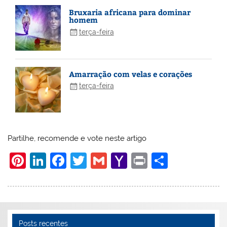
Bruxaria africana para dominar
homem
terça-feira
Amarração com velas e corações
terça-feira
Partilhe, recomende e vote neste artigo
Pi
Li
F
T
G
Y
Pr
S
nt
n
a
w
m
a
in
h
er
k
c
itt
ai
h
t
ar
e
e
e
er
l
o
e
st
dI
b
o
Posts recentes