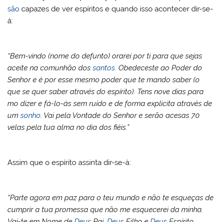
são
capazes de ver espíritos e quando isso acontecer dir-se-
á:
“Bem-vindo (nome do defunto) orarei por ti para que sejas
aceite na comunhão dos
santos
. Obedeceste ao Poder do
Senhor e é por esse mesmo poder que te mando saber (o
que se quer saber através do espírito). Tens nove dias para
mo dizer e fá-lo-ás sem ruído e de forma explicita através de
um
sonho
. Vai pela Vontade do Senhor e serão acesas 70
velas pela tua alma no dia dos fiéis.”
Assim que o espírito assinta dir-se-à:
“Parte agora em paz para o teu mundo e não te esqueças de
cumprir a tua promessa que não me esquecerei da minha.
Vai-te em Nome de
Deus
Pai,
Deus
Filho e
Deus
Espírito