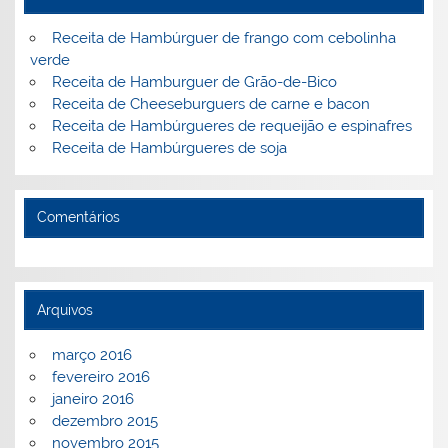
n
o
M
Receita de Hambúrguer de frango com cebolinha
o
ai
verde
Receita de Hamburguer de Grão-de-Bico
k
l
Receita de Cheeseburguers de carne e bacon
Receita de Hambúrgueres de requeijão e espinafres
Receita de Hambúrgueres de soja
Comentários
Arquivos
março 2016
fevereiro 2016
janeiro 2016
dezembro 2015
novembro 2015