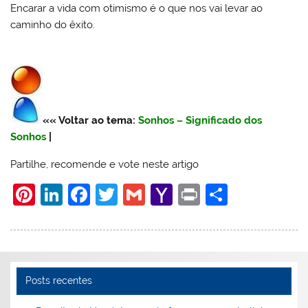
Encarar a vida com otimismo é o que nos vai levar ao
caminho do êxito.
«« Voltar ao tema:
Sonhos – Significado dos
Sonhos
|
Partilhe, recomende e vote neste artigo
Pi
Li
F
T
G
Y
Pr
S
nt
n
a
w
m
a
in
h
er
k
c
itt
ai
h
t
ar
e
e
e
er
l
o
e
st
dI
b
o
Posts recentes
n
o
M