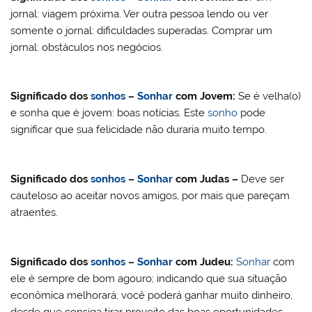
jornal: viagem próxima. Ver outra pessoa lendo ou ver
somente o jornal: dificuldades superadas. Comprar um
jornal: obstáculos nos negócios.
Significado dos
sonhos
–
Sonhar
com
Jovem
:
Se é velha(o)
e sonha que é jovem: boas notícias. Este
sonho
pode
significar que sua felicidade não duraria muito tempo.
Significado dos
sonhos
–
Sonhar
com Judas –
Deve ser
cauteloso ao aceitar novos amigos, por mais que pareçam
atraentes.
Significado dos
sonhos
–
Sonhar
com Judeu:
Sonhar
com
ele é sempre de bom agouro; indicando que sua situação
econômica melhorará; você poderá ganhar muito dinheiro,
desde que consiga tirar proveito das boas oportunidades.