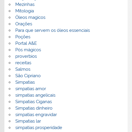
Mezinhas
Mitologia
Óleos magicos
Orações
Para que servem os óleos essenciais
Poções
Portal A&E
Pós mágicos
proverbios
receitas
Salmos
São Cipriano
Simpatias
simpatias amor
simpatias angelicais
Simpatias Ciganas
Simpatias dinheiro
simpatias engravidar
Simpatias lar
simpatias prosperidade