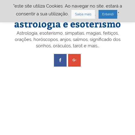
Skip
"este site utiliza Cookies. Ao navegar no site, estará a
to
content
Portal A&E – Portal
consentir a sua utilização.
.
."
Saiba mais
Entendi
astrologia e esoterismo
Astrologia, esoterismo, simpatias, magias, feitiços,
orações, horóscopos, anjos, salmos, significado dos
sonhos, oráculos, tarot e mais…