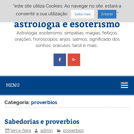
Skip
"este site utiliza Cookies. Ao navegar no site, estará a
to
content
Portal A&E – Portal
consentir a sua utilização.
.
."
Saiba mais
Entendi
astrologia e esoterismo
Astrologia, esoterismo, simpatias, magias, feitiços,
orações, horóscopos, anjos, salmos, significado dos
sonhos, oráculos, tarot e mais…
MENU
Categoria:
proverbios
Sabedorias e proverbios
terça-feira
admin
proverbios