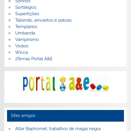
Sonhos
Sortilégios
Supertições
Talismãs, amuletos e patuás
Templarios
Umbanda
Vampirismo
Vodoo
Wicca
zTemas Portal A&E
Sites amigos
Altar Baphomet, trabalhos de magia negra