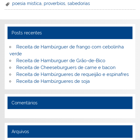
er
k
c
itt
ai
h
t
ar
poesia mistica
,
proverbios
,
sabedorias
e
e
e
er
l
o
e
st
dI
b
o
n
o
M
Posts recentes
o
ai
Receita de Hambúrguer de frango com cebolinha
k
l
verde
Receita de Hamburguer de Grão-de-Bico
Receita de Cheeseburguers de carne e bacon
Receita de Hambúrgueres de requeijão e espinafres
Receita de Hambúrgueres de soja
Comentários
Arquivos