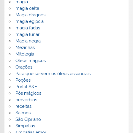
magia
magia celta
Magia dragoes
magia egipcia
magia fadas
magia lunar
Magia negra
Mezinhas
Mitologia
Óleos magicos
Orações
Para que servem os óleos essenciais
Poções
Portal A&E
Pós mágicos
proverbios
receitas
Salmos
São Cipriano
Simpatias
simpatias amor