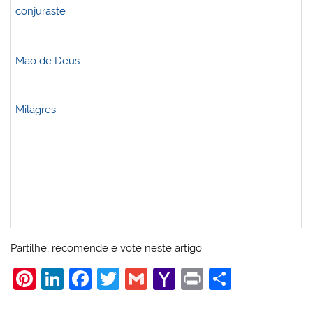
conjuraste
Mão de Deus
Milagres
Partilhe, recomende e vote neste artigo
Pi
Li
F
T
G
Y
Pr
S
nt
n
a
w
m
a
in
h