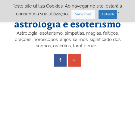
Skip
"este site utiliza Cookies. Ao navegar no site, estará a
to
content
Portal A&E – Portal
consentir a sua utilização.
.
."
Saiba mais
Entendi
astrologia e esoterismo
Astrologia, esoterismo, simpatias, magias, feitiços,
orações, horóscopos, anjos, salmos, significado dos
sonhos, oráculos, tarot e mais…