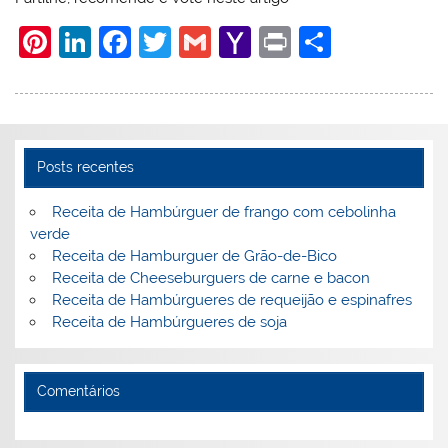
Pi
Li
F
T
G
Y
Pr
S
nt
n
a
w
m
a
in
h
er
k
c
itt
ai
h
t
ar
e
e
e
er
l
o
e
st
dI
b
o
Posts recentes
n
o
M
Receita de Hambúrguer de frango com cebolinha
o
ai
verde
Receita de Hamburguer de Grão-de-Bico
k
l
Receita de Cheeseburguers de carne e bacon
Receita de Hambúrgueres de requeijão e espinafres
Receita de Hambúrgueres de soja
Comentários